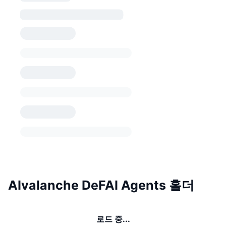
AIvalanche DeFAI Agents 홀더
로드 중...