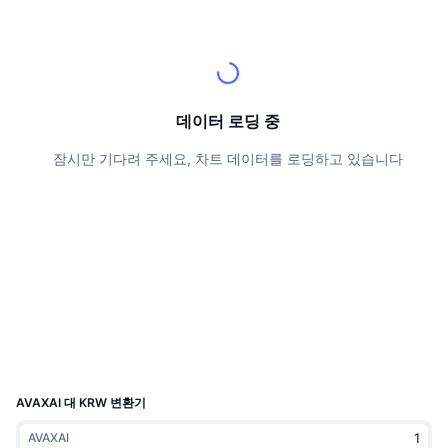
상위 트레이더들
기사들
거래소 유입/유출
DEX API
계산기
리더보드
스팟
센티멘트
엔터프라이즈
뉴스레터
지표
트렌딩
파생상품
가격
CMC Launch
예정
공포 및 탐욕 지수.
데이터 로딩 중
리소스
CMC 랩스
잠시만 기다려 주세요, 차트 데이터를 로딩하고 있습니다
최근 상장된 종목
알트코인 시즌 지수
CMC Max
상승 및 하락 종목
시장 주기 지표
문서
주요 뉴스
가장 많이 방문한 종목
비트코인 도미넌스
FAQ
텔레그램 봇
커뮤니티 정서
CoinMarketCap 20 지수
AI 통합
광고
체인 순위
CoinMarketCap 100 지수
CMC 에이전트 허브
AVAXAI 대 KRW 변환기
예측 시장
ETF 자금 흐름
사이트 위젯
스킬 마켓플레이스
AVAXAI