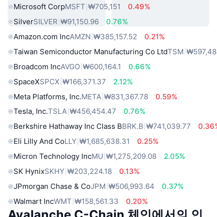
Microsoft Corp
MSFT
₩705,151
0.49%
Silver
SILVER
₩91,150.96
0.76%
Amazon.com Inc
AMZN
₩385,157.52
0.21%
Taiwan Semiconductor Manufacturing Co Ltd
TSM
₩597,48
Broadcom Inc
AVGO
₩600,164.1
0.66%
SpaceX
SPCX
₩166,371.37
2.12%
Meta Platforms, Inc.
META
₩831,367.78
0.59%
Tesla, Inc.
TSLA
₩456,454.47
0.76%
Berkshire Hathaway Inc Class B
BRK.B
₩741,039.77
0.36
Eli Lilly And Co
LLY
₩1,685,638.31
0.25%
Micron Technology Inc
MU
₩1,275,209.08
2.05%
SK Hynix
SKHY
₩203,224.18
0.13%
JPmorgan Chase & Co
JPM
₩506,993.64
0.37%
Walmart Inc
WMT
₩158,561.33
0.20%
Avalanche C-Chain 체인에서의 인