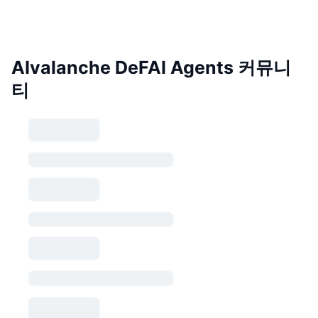
AIvalanche DeFAI Agents 커뮤니
티