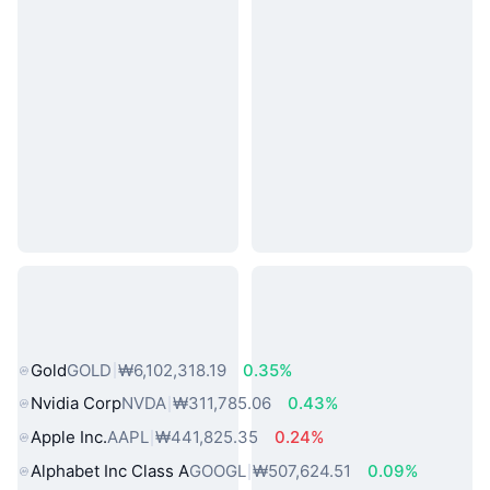
인기 실물 자산
Gold
GOLD
₩6,102,318.19
0.35%
Nvidia Corp
NVDA
₩311,785.06
0.43%
Apple Inc.
AAPL
₩441,825.35
0.24%
Alphabet Inc Class A
GOOGL
₩507,624.51
0.09%