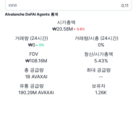
트렌딩
가상자산 ETF
KRW
가상자산 배우기
CMC MCP
AIvalanche DeFAI Agents 통계
신규
비트코인 ETF
시가총액
x402
뉴스
₩20.58M
0.6%
크립토
이더리움 ETF
거래량 (24시간)
거래량/시총 (24시간)
아카데미
₩0
0%
0%
정치
기술적 분석
FDV
청산/시가총액
조사
₩108.16M
5.43%
스포츠
RSI
비디오
총 공급량
최대 공급량
1B AVAXAI
--
금융
MACD
용어집
유통 공급량
보유자
190.29M AVAXAI
1.26K
테크
파생상품
캠페인
웹사이트
Website
소셜 미디어
NFT
개요
에어드롭
계약
0x8c8d...A4A7aC
2.9
전체 NFT 통계
평가(CertiK)
청산
다이아몬드 리워드
snowscan.xyz