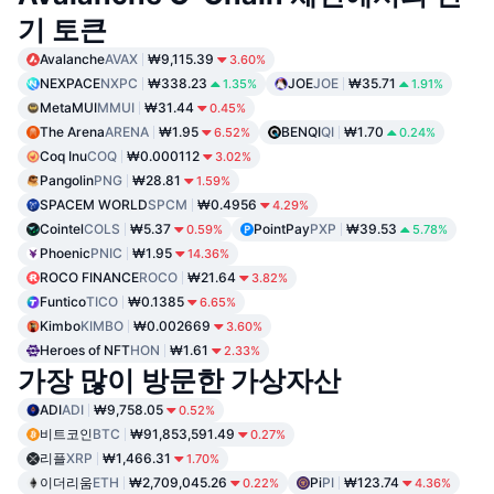
기 토큰
Avalanche
AVAX
₩9,115.39
3.60%
NEXPACE
NXPC
₩338.23
JOE
JOE
₩35.71
1.35%
1.91%
MetaMUI
MMUI
₩31.44
0.45%
The Arena
ARENA
₩1.95
BENQI
QI
₩1.70
6.52%
0.24%
Coq Inu
COQ
₩0.000112
3.02%
Pangolin
PNG
₩28.81
1.59%
SPACEM WORLD
SPCM
₩0.4956
4.29%
Cointel
COLS
₩5.37
PointPay
PXP
₩39.53
0.59%
5.78%
Phoenic
PNIC
₩1.95
14.36%
ROCO FINANCE
ROCO
₩21.64
3.82%
Funtico
TICO
₩0.1385
6.65%
Kimbo
KIMBO
₩0.002669
3.60%
Heroes of NFT
HON
₩1.61
2.33%
가장 많이 방문한 가상자산
ADI
ADI
₩9,758.05
0.52%
비트코인
BTC
₩91,853,591.49
0.27%
리플
XRP
₩1,466.31
1.70%
이더리움
ETH
₩2,709,045.26
Pi
PI
₩123.74
0.22%
4.36%