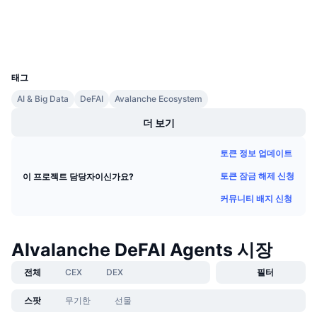
익스플로러
다가오는 판매
펀딩비
배우며 수익 창출
지갑
UCID
35618
일정
태그
AI & Big Data
DeFAI
Avalanche Ecosystem
ICO 캘린더
더 보기
이벤트 달력
토큰 정보 업데이트
토큰 잠금 해제 신청
이 프로젝트 담당자이신가요?
커뮤니티 배지 신청
AIvalanche DeFAI Agents 시장
전체
CEX
DEX
필터
스팟
무기한
선물