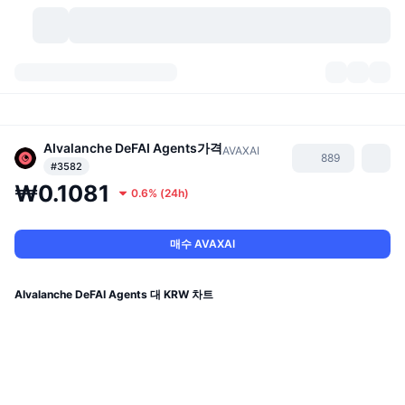
가상자산
대시보드
가상자산
DexScan
AIvalanche DeFAI Agents
가격
시장
순위
AVAXAI
889
#3582
₩0.1081
시그널
거래소
카테고리
New
시장 개요
0.6%
(
24h
)
요즘 핫한 종목
커뮤니티
과거 스냅샷
현물 시장
중앙화 거래소
매수 AVAXAI
새로운
피드
API
토큰 락업 해제
가상자산 수
스팟
AIvalanche DeFAI Agents 대 KRW 차트
상승 종목
주제
이자농사
서비스
비트코인 트레저리
파생상품
API
밈 탐색기
라이브
실제 자산
BNB 트레저리
서비스
암호화폐 API
탈중앙화 거래소