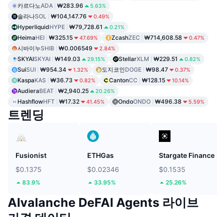
카르다노
ADA
₩283.96
5.63%
솔라나
SOL
₩104,147.76
0.49%
Hyperliquid
HYPE
₩79,728.61
0.21%
Heima
HEI
₩325.15
Zcash
ZEC
₩714,608.58
47.69%
0.47%
시바이누
SHIB
₩0.006549
2.84%
SKYAI
SKYAI
₩149.03
Stellar
XLM
₩229.51
29.15%
0.82%
Sui
SUI
₩954.34
도지코인
DOGE
₩98.47
1.32%
0.37%
Kaspa
KAS
₩36.73
Canton
CC
₩128.15
0.82%
10.14%
Audiera
BEAT
₩2,940.25
20.26%
Hashflow
HFT
₩17.32
Ondo
ONDO
₩496.38
41.45%
5.59%
트렌딩
Fusionist
ETHGas
Stargate Finance
$0.1375
$0.02346
$0.1535
83.9%
33.95%
25.26%
AIvalanche DeFAI Agents 라이브