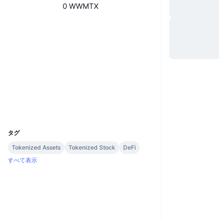
0 WWMTX
ウェブサイト
Website
ソーシャルメディア
0xa24d...b44db8
コントラクト一覧
arbiscan.io
エクスプローラー
ウォレット
UCID
37229
タグ
Tokenized Assets
Tokenized Stock
DeFi
すべて表示