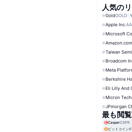
人気の
Gold
GOLD
￥
Apple Inc.
AA
Microsoft C
Amazon.com
Taiwan Semi
Broadcom In
Meta Platfor
Berkshire Ha
Eli Lilly And
Micron Tech
JPmorgan C
最も閲覧
Casper
CSPR
ビットコイン
B