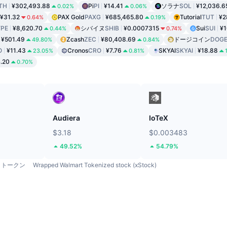
TH
¥302,493.88
Pi
PI
¥14.41
ソラナ
SOL
¥12,036.6
0.02%
0.06%
¥31.32
PAX Gold
PAXG
¥685,465.80
Tutorial
TUT
¥2
0.64%
0.19%
PE
¥8,620.70
シバイヌ
SHIB
¥0.0007315
Sui
SUI
¥1
0.44%
0.74%
¥501.49
Zcash
ZEC
¥80,408.69
ドージコイン
DOG
49.80%
0.84%
O
¥11.43
Cronos
CRO
¥7.76
SKYAI
SKYAI
¥18.88
23.05%
0.81%
.20
0.70%
ド
Audiera
IoTeX
$3.18
$0.003483
49.52%
54.79%
トークン
Wrapped Walmart Tokenized stock (xStock)