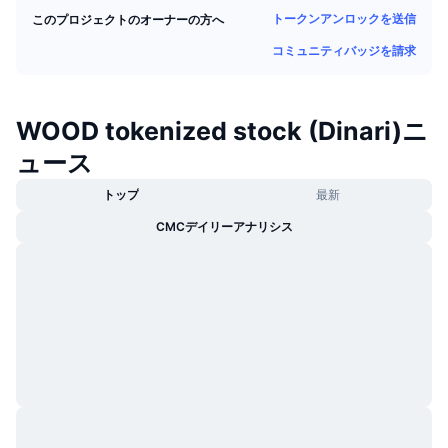
トレンド
暗号資産ETF
トークンアンロックを送信
このプロジェクトのオーナーの方へ
学ぶ
CMC MCP
コミュニティバッジを請求
新着
ビットコインETF
x402
ニュース
クリプト
イーサリアムETF
WOOD tokenized stock (Dinari)ニ
アカデミー
ュース
政治
テクニカル分析
リサーチ
トップ
最新
スポーツ
RSI
ビデオ一覧
CMCデイリーアナリシス
ファイナンス
MACD
暗号資産用語集
テック
デリバティブ
キャンペーン
NFT
概要
エアドロップ
NFT総合統計
清算
ダイヤモンド・リワード