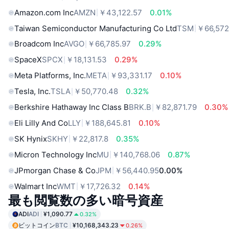
Amazon.com Inc
AMZN
￥43,122.57
0.01%
Taiwan Semiconductor Manufacturing Co Ltd
TSM
￥66,572
Broadcom Inc
AVGO
￥66,785.97
0.29%
SpaceX
SPCX
￥18,131.53
0.29%
Meta Platforms, Inc.
META
￥93,331.17
0.10%
Tesla, Inc.
TSLA
￥50,770.48
0.32%
Berkshire Hathaway Inc Class B
BRK.B
￥82,871.79
0.30%
Eli Lilly And Co
LLY
￥188,645.81
0.10%
SK Hynix
SKHY
￥22,817.8
0.35%
Micron Technology Inc
MU
￥140,768.06
0.87%
JPmorgan Chase & Co
JPM
￥56,440.95
0.00%
Walmart Inc
WMT
￥17,726.32
0.14%
最も閲覧数の多い暗号資産
ADI
ADI
¥1,090.77
0.32%
ビットコイン
BTC
¥10,168,343.23
0.26%