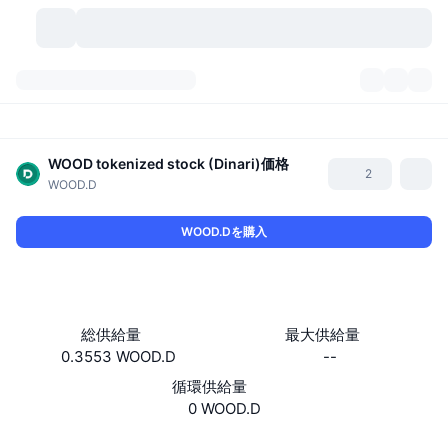
暗号資産
ダッシュボード
暗号資産
DexScan
WOOD tokenized stock (Dinari)
価格
市場数
ランキング
2
WOOD.D
シグナル
取引所
カテゴリー
New
市況概要
WOOD.Dを購入
人気急上昇
コミュニティ
過去のスナップショット
現物市場
中央集権型取引所
新規
フィード
API
トークンのロック解除
暗号資産の数
現物
総供給量
最大供給量
値上がり銘柄
0.3553 WOOD.D
トピック
--
利回り
プロダクト
ビットコイントレジャリー
デリバティブ
API
循環供給量
ミームエクスプローラー
ライブ
実世界資産
BNBトレジャリー
0 WOOD.D
プロダクト
暗号資産API
分散型取引所
Website