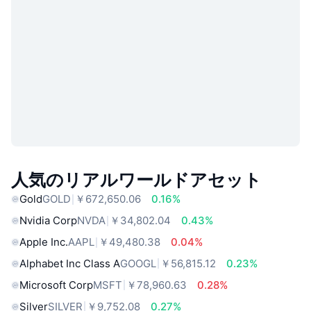
人気のリアルワールドアセット
Gold
GOLD
￥672,650.06
0.16%
Nvidia Corp
NVDA
￥34,802.04
0.43%
Apple Inc.
AAPL
￥49,480.38
0.04%
Alphabet Inc Class A
GOOGL
￥56,815.12
0.23%
Microsoft Corp
MSFT
￥78,960.63
0.28%
Silver
SILVER
￥9,752.08
0.27%