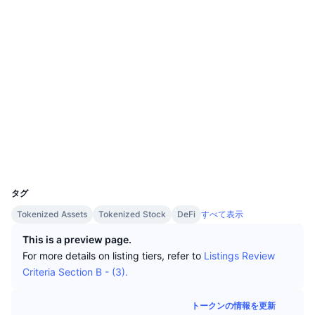
トップトレーダー
記事一覧
取引所の流入/流出
DEX API
ウェブサイト
コンバーター
リーダーボード
現物
センチメント
エンタープライズ
ニュースレター
ソーシャルメディア
インジケーター
トレンド
デリバティブ
料金
CMC Launch
0xD2a6...f46D07
上場予定
恐怖と強欲指数・
コントラクト一覧
リソース
CMCラボ
arbiscan.io
最近追加されたコイン
アルトコインシーズンインデックス
エクスプローラー
CMC Max
上昇率上位＆下落率上位
市場サイクル指標
ウォレット
ドキュメンテーション
UCID
37133
トップニュース
訪問数最多
ビットコインのドミナンス
よくある質問
タグ
Telegramボット
Tokenized Assets
Tokenized Stock
DeFi
すべて表示
コミュニティセンチメント
CoinMarketCap 20インデックス
AIインテグレーション
This is a preview page.
広告掲載について
チェーンランキング
CoinMarketCap 100インデックス
For more details on listing tiers, refer to
Listings Review
CMCエージェントハブ
Criteria Section B - (3).
予測市場
ETFフロー
サイトウィジェット
スキルマーケットプレイス
トークンの情報を更新