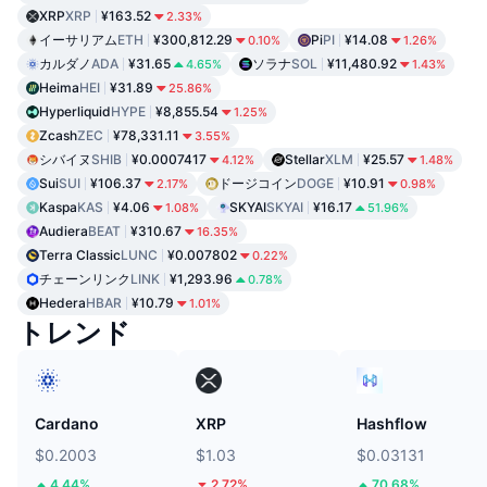
XRP
XRP
¥163.52
2.33%
イーサリアム
ETH
¥300,812.29
Pi
PI
¥14.08
0.10%
1.26%
カルダノ
ADA
¥31.65
ソラナ
SOL
¥11,480.92
4.65%
1.43%
Heima
HEI
¥31.89
25.86%
Hyperliquid
HYPE
¥8,855.54
1.25%
Zcash
ZEC
¥78,331.11
3.55%
シバイヌ
SHIB
¥0.0007417
Stellar
XLM
¥25.57
4.12%
1.48%
Sui
SUI
¥106.37
ドージコイン
DOGE
¥10.91
2.17%
0.98%
Kaspa
KAS
¥4.06
SKYAI
SKYAI
¥16.17
1.08%
51.96%
Audiera
BEAT
¥310.67
16.35%
Terra Classic
LUNC
¥0.007802
0.22%
チェーンリンク
LINK
¥1,293.96
0.78%
Hedera
HBAR
¥10.79
1.01%
トレンド
Cardano
XRP
Hashflow
$0.2003
$1.03
$0.03131
4.44%
2.72%
70.68%