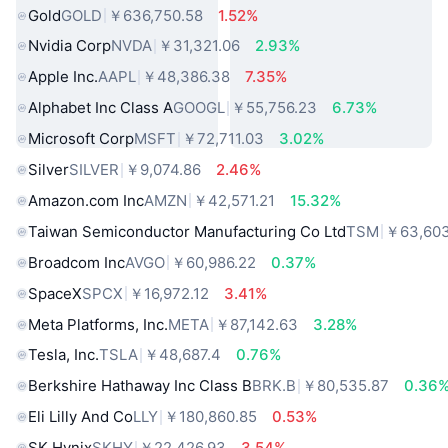
Gold
GOLD
￥636,750.58
1.52%
Nvidia Corp
NVDA
￥31,321.06
2.93%
Apple Inc.
AAPL
￥48,386.38
7.35%
Alphabet Inc Class A
GOOGL
￥55,756.23
6.73%
Microsoft Corp
MSFT
￥72,711.03
3.02%
Silver
SILVER
￥9,074.86
2.46%
Amazon.com Inc
AMZN
￥42,571.21
15.32%
Taiwan Semiconductor Manufacturing Co Ltd
TSM
￥63,603
Broadcom Inc
AVGO
￥60,986.22
0.37%
SpaceX
SPCX
￥16,972.12
3.41%
Meta Platforms, Inc.
META
￥87,142.63
3.28%
Tesla, Inc.
TSLA
￥48,687.4
0.76%
Berkshire Hathaway Inc Class B
BRK.B
￥80,535.87
0.36
Eli Lilly And Co
LLY
￥180,860.85
0.53%
SK Hynix
SKHY
￥22,426.93
3.54%