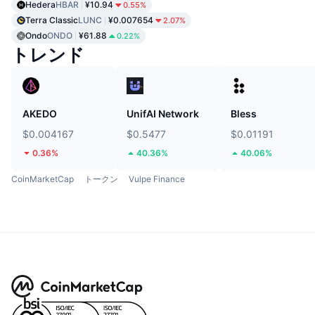
Hedera
HBAR
¥10.94
0.55%
Terra Classic
LUNC
¥0.007654
2.07%
Ondo
ONDO
¥61.88
0.22%
トレンド
AKEDO
UnifAI Network
Bless
$0.004167
$0.5477
$0.01191
0.36%
40.36%
40.06%
CoinMarketCap
トークン
Vulpe Finance