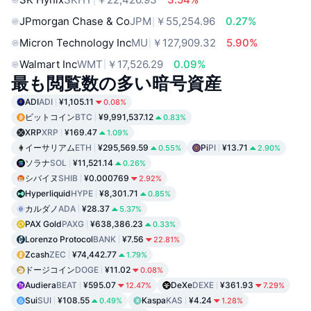
JPmorgan Chase & Co
JPM
￥55,254.96
0.27%
Micron Technology Inc
MU
￥127,909.32
5.90%
Walmart Inc
WMT
￥17,526.29
0.09%
最も閲覧数の多い暗号資産
ADI
ADI
¥1,105.11
0.08%
ビットコイン
BTC
¥9,991,537.12
0.83%
XRP
XRP
¥169.47
1.09%
イーサリアム
ETH
¥295,569.59
Pi
PI
¥13.71
0.55%
2.90%
ソラナ
SOL
¥11,521.14
0.26%
シバイヌ
SHIB
¥0.000769
2.92%
Hyperliquid
HYPE
¥8,301.71
0.85%
カルダノ
ADA
¥28.37
5.37%
PAX Gold
PAXG
¥638,386.23
0.33%
Lorenzo Protocol
BANK
¥7.56
22.81%
Zcash
ZEC
¥74,442.77
1.79%
ドージコイン
DOGE
¥11.02
0.08%
Audiera
BEAT
¥595.07
DeXe
DEXE
¥361.93
12.47%
7.29%
Sui
SUI
¥108.55
Kaspa
KAS
¥4.24
0.49%
1.28%