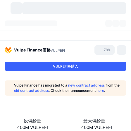
暗号資産
ダッシュボード
暗号資産
DexScan
市場数
ランキング
Vulpe Finance
価格
799
VULPEFI
シグナル
取引所
カテゴリー
New
市況概要
VULPEFIを購入
人気急上昇
コミュニティ
過去のスナップショット
現物市場
中央集権型取引所
Vulpe Finance has migrated to a
new contract address
from the
新規
フィード
API
トークンのロック解除
暗号資産の数
old contract address
. Check their announcement
here
.
現物
値上がり銘柄
トピック
利回り
プロダクト
ビットコイントレジャリー
デリバティブ
API
ミームエクスプローラー
ライブ
実世界資産
BNBトレジャリー
プロダクト
暗号資産API
総供給量
最大供給量
分散型取引所
400M VULPEFI
400M VULPEFI