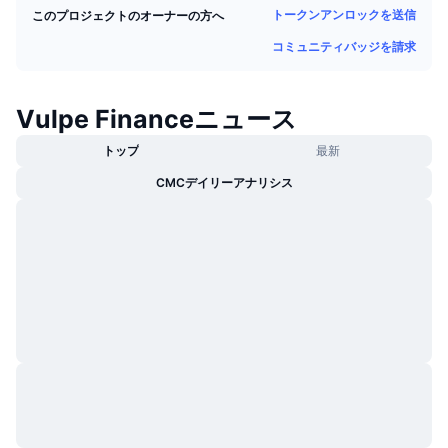
トークンアンロックを送信
このプロジェクトのオーナーの方へ
トレンド
暗号資産ETF
学ぶ
CMC MCP
コミュニティバッジを請求
新着
ビットコインETF
x402
ニュース
クリプト
Vulpe Financeニュース
イーサリアムETF
アカデミー
トップ
最新
政治
テクニカル分析
リサーチ
CMCデイリーアナリシス
スポーツ
RSI
ビデオ一覧
ファイナンス
MACD
暗号資産用語集
テック
デリバティブ
キャンペーン
NFT
概要
エアドロップ
NFT総合統計
清算
ダイヤモンド・リワード