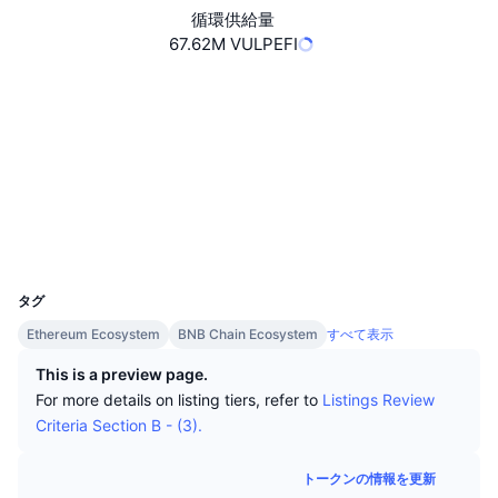
トップトレーダー
記事一覧
取引所の流入/流出
DEX API
コンバーター
循環供給量
リーダーボード
現物
67.62M VULPEFI
センチメント
エンタープライズ
ニュースレター
インジケーター
トレンド
デリバティブ
Website
Whitepaper
ウェブサイト
料金
CMC Launch
上場予定
恐怖と強欲指数・
ソーシャルメディア
リソース
CMCラボ
コントラクト一覧
0xde91...dc2249
最近追加されたコイン
アルトコインシーズンインデックス
エクスプローラー
bscscan.com
CMC Max
ウォレット
上昇率上位＆下落率上位
市場サイクル指標
ドキュメンテーション
UCID
37074
トップニュース
訪問数最多
ビットコインのドミナンス
タグ
よくある質問
Telegramボット
Ethereum Ecosystem
BNB Chain Ecosystem
すべて表示
コミュニティセンチメント
CoinMarketCap 20インデックス
AIインテグレーション
This is a preview page.
広告掲載について
チェーンランキング
CoinMarketCap 100インデックス
For more details on listing tiers, refer to
Listings Review
Criteria Section B - (3).
CMCエージェントハブ
予測市場
ETFフロー
サイトウィジェット
トークンの情報を更新
スキルマーケットプレイス