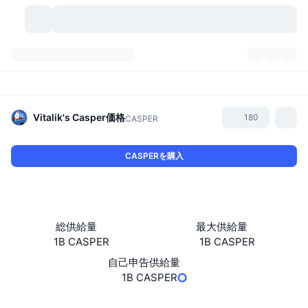
暗号資産
ダッシュボード
暗号資産
DexScan
市場数
ランキング
Vitalik's Casper
価格
180
CASPER
シグナル
取引所
カテゴリー
New
市況概要
CASPERを購入
人気急上昇
コミュニティ
過去のスナップショット
現物市場
中央集権型取引所
新規
フィード
API
トークンのロック解除
暗号資産の数
現物
総供給量
最大供給量
1B CASPER
1B CASPER
値上がり銘柄
トピック
利回り
プロダクト
ビットコイントレジャリー
デリバティブ
API
自己申告供給量
ミームエクスプローラー
1B CASPER
ライブ
実世界資産
BNBトレジャリー
プロダクト
暗号資産API
分散型取引所
ウェブサイト
Website