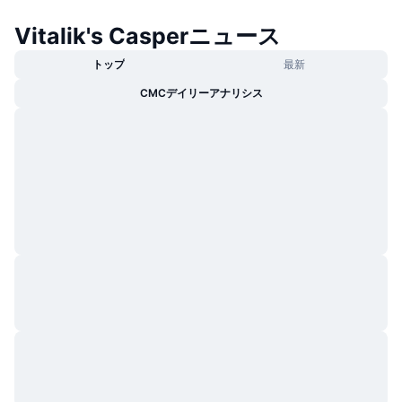
トレンド
暗号資産ETF
学ぶ
CMC MCP
Vitalik's Casperニュース
新着
ビットコインETF
トップ
最新
x402
ニュース
CMCデイリーアナリシス
クリプト
イーサリアムETF
アカデミー
政治
テクニカル分析
リサーチ
スポーツ
RSI
ビデオ一覧
ファイナンス
MACD
暗号資産用語集
テック
デリバティブ
キャンペーン
NFT
概要
エアドロップ
NFT総合統計
清算
ダイヤモンド・リワード