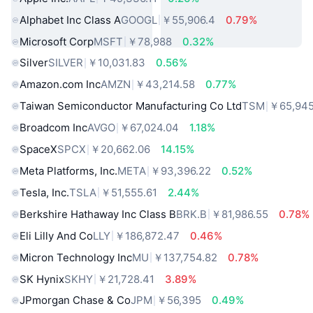
Alphabet Inc Class A
GOOGL
￥55,906.4
0.79%
Microsoft Corp
MSFT
￥78,988
0.32%
Silver
SILVER
￥10,031.83
0.56%
Amazon.com Inc
AMZN
￥43,214.58
0.77%
Taiwan Semiconductor Manufacturing Co Ltd
TSM
￥65,945
Broadcom Inc
AVGO
￥67,024.04
1.18%
SpaceX
SPCX
￥20,662.06
14.15%
Meta Platforms, Inc.
META
￥93,396.22
0.52%
Tesla, Inc.
TSLA
￥51,555.61
2.44%
Berkshire Hathaway Inc Class B
BRK.B
￥81,986.55
0.78%
Eli Lilly And Co
LLY
￥186,872.47
0.46%
Micron Technology Inc
MU
￥137,754.82
0.78%
SK Hynix
SKHY
￥21,728.41
3.89%
JPmorgan Chase & Co
JPM
￥56,395
0.49%