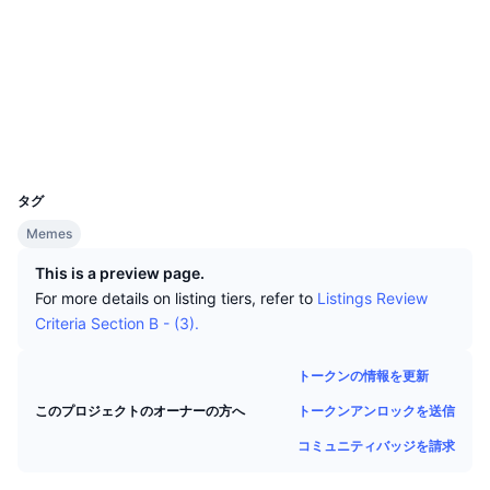
トップトレーダー
記事一覧
取引所の流入/流出
DEX API
コンバーター
ソーシャルメディア
リーダーボード
現物
コントラクト一覧
0x4c98...81bce7
センチメント
エンタープライズ
ニュースレター
3.1
インジケーター
トレンド
デリバティブ
評価(CertiK)
エクスプローラー
etherscan.io
料金
CMC Launch
上場予定
恐怖と強欲指数・
ウォレット
UCID
リソース
CMCラボ
32820
最近追加されたコイン
アルトコインシーズンインデックス
タグ
CMC Max
上昇率上位＆下落率上位
市場サイクル指標
Memes
ドキュメンテーション
This is a preview page.
トップニュース
訪問数最多
ビットコインのドミナンス
For more details on listing tiers, refer to
Listings Review
よくある質問
Criteria Section B - (3).
Telegramボット
コミュニティセンチメント
CoinMarketCap 20インデックス
AIインテグレーション
トークンの情報を更新
広告掲載について
チェーンランキング
CoinMarketCap 100インデックス
トークンアンロックを送信
このプロジェクトのオーナーの方へ
CMCエージェントハブ
コミュニティバッジを請求
予測市場
ETFフロー
サイトウィジェット
スキルマーケットプレイス