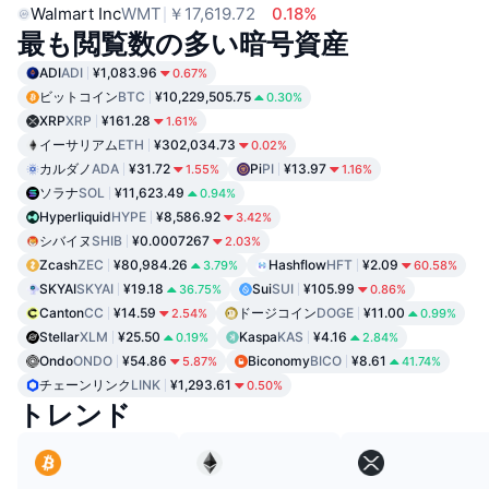
Walmart Inc
WMT
￥17,619.72
0.18%
最も閲覧数の多い暗号資産
ADI
ADI
¥1,083.96
0.67%
ビットコイン
BTC
¥10,229,505.75
0.30%
XRP
XRP
¥161.28
1.61%
イーサリアム
ETH
¥302,034.73
0.02%
カルダノ
ADA
¥31.72
Pi
PI
¥13.97
1.55%
1.16%
ソラナ
SOL
¥11,623.49
0.94%
Hyperliquid
HYPE
¥8,586.92
3.42%
シバイヌ
SHIB
¥0.0007267
2.03%
Zcash
ZEC
¥80,984.26
Hashflow
HFT
¥2.09
3.79%
60.58%
SKYAI
SKYAI
¥19.18
Sui
SUI
¥105.99
36.75%
0.86%
Canton
CC
¥14.59
ドージコイン
DOGE
¥11.00
2.54%
0.99%
Stellar
XLM
¥25.50
Kaspa
KAS
¥4.16
0.19%
2.84%
Ondo
ONDO
¥54.86
Biconomy
BICO
¥8.61
5.87%
41.74%
チェーンリンク
LINK
¥1,293.61
0.50%
トレンド