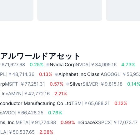
リアルワールドアセット
671,627.68
0.25%
Nvidia Corp
NVDA
￥34,995.16
4.73%
PL
￥48,714.36
0.13%
Alphabet Inc Class A
GOOGL
￥56,95
orp
MSFT
￥77,251.31
0.57%
Silver
SILVER
￥9,815.18
0.14
 Inc
AMZN
￥42,772.16
2.21%
conductor Manufacturing Co Ltd
TSM
￥65,688.21
0.12%
c
AVGO
￥66,428.25
0.76%
ms, Inc.
META
￥91,774.88
0.99%
SpaceX
SPCX
￥17,073.17
SLA
￥50,537.65
2.08%