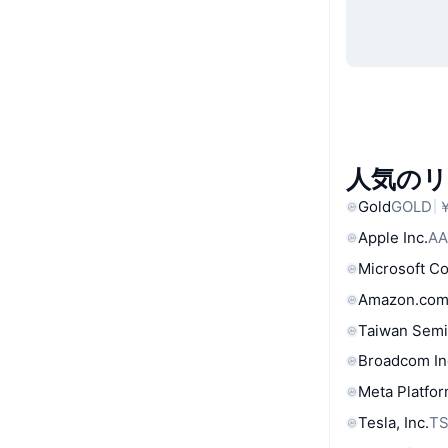
人気の
Gold
GOLD
￥
Apple Inc.
AA
Microsoft C
Amazon.com
Taiwan Semi
Broadcom In
Meta Platfor
Tesla, Inc.
T