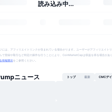
読み込み中...
ジには、アフィリエイトリンクが含まれている場合がります。ユーザーがアフィリエイトリ
で登録や取引など特定の操作を行うことにより、CoinMarketCapは収益を得る場合が
る情報開示
をご参照ください。
 Trumpニュース
トップ
最新
CMCデ