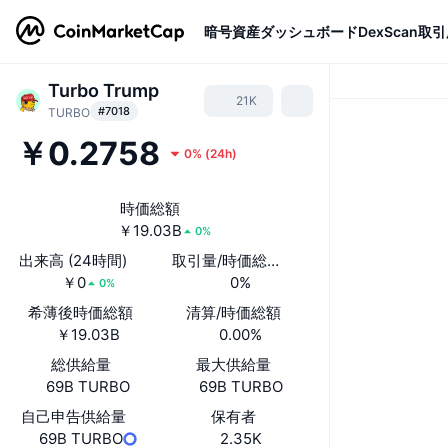
暗号資産
ダッシュボード
DexScan
取引
Turbo Trump
21K
#7018
TURBO
￥0.2758
0%
(
24h
)
時価総額
￥19.03B
0%
出来高 (24時間)
取引量/時価総額(24時間)
￥0
0%
0%
希薄後時価総額
清算/時価総額
￥19.03B
0.00%
総供給量
最大供給量
69B TURBO
69B TURBO
自己申告供給量
保有者
69B TURBO
2.35K