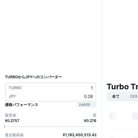
ウェブサイト
Website
ソーシャルメディア
0xb6aA...1B5A75
コントラクト一覧
エクスプローラー
etherscan.io
ウォレット
UCID
33724
TURBOからJPYへのコンバーター
Turbo 
TURBO
JPY
全て
CEX
価格パフォーマンス
24時間
最安値
高
¥0.2757
¥0.276
過去最高値
¥1,182,450,515.42