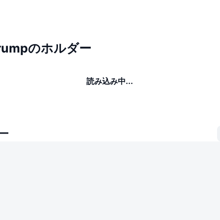
 Trumpのホルダー
読み込み中...
ー