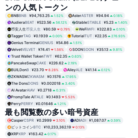
ンの人気トークン
BNB
BNB
¥94,763.25
Aster
ASTER
¥94.94
1.52%
0.18%
Audiera
BEAT
¥523.56
Stable
STABLE
¥5.23
56.12%
1.40%
币安人生
币安人生
¥80.59
WeFi
WFI
¥322.83
0.79%
0.10%
Tagger
TAG
¥0.1939
Tutorial
TUT
¥22.35
0.00%
276.93%
Genius Terminal
GENIUS
¥54.86
1.51%
Velvet
VELVET
¥74.41
SOON
SOON
¥35.13
1.56%
9.81%
Trust Wallet Token
TWT
¥62.35
0.63%
PancakeSwap
CAKE
¥226.62
2.19%
BUILDon
B
¥23.70
Ailey
ALE
¥41.14
8.28%
0.12%
ZKWASM
ZKWASM
¥0.1576
17.95%
The Dons
DONS
¥0.002018
3.40%
AI Avatar
AIAV
¥0.2718
0.31%
PrompTale AI
TALE
¥0.1493
5.53%
Perry
PERRY
¥0.01646
1.21%
最も閲覧数の多い暗号資産
Casper
CSPR
¥0.2999
ADI
ADI
¥1,087.07
3.10%
0.59%
ビットコイン
BTC
¥10,233,362.19
0.13%
XRP
XRP
¥163.42
0.17%