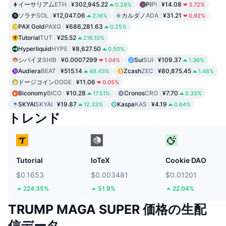
イーサリアム
ETH
¥302,945.22
Pi
PI
¥14.08
0.28%
3.72%
ソラナ
SOL
¥12,047.06
カルダノ
ADA
¥31.21
2.16%
0.92%
PAX Gold
PAXG
¥686,281.63
0.25%
Tutorial
TUT
¥25.52
216.10%
Hyperliquid
HYPE
¥8,627.50
0.50%
シバイヌ
SHIB
¥0.0007299
Sui
SUI
¥109.37
1.04%
1.36%
Audiera
BEAT
¥515.14
Zcash
ZEC
¥80,875.45
49.43%
1.48%
ドージコイン
DOGE
¥11.06
0.05%
Biconomy
BICO
¥10.28
Cronos
CRO
¥7.70
17.51%
5.33%
SKYAI
SKYAI
¥19.87
Kaspa
KAS
¥4.19
12.33%
0.64%
トレンド
Tutorial
IoTeX
Cookie DAO
$0.1653
$0.003481
$0.01201
224.35%
51.9%
22.04%
TRUMP MAGA SUPER 価格の生配
信データ