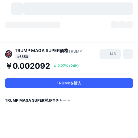
暗号資産
ダッシュボード
暗号資産
DexScan
TRUMP MAGA SUPER
価格
市場数
ランキング
TRUMP
146
#6850
￥0.002092
シグナル
取引所
カテゴリー
New
市況概要
2.27%
(
24h
)
人気急上昇
コミュニティ
過去のスナップショット
現物市場
中央集権型取引所
TRUMPを購入
新規
フィード
API
トークンのロック解除
暗号資産の数
現物
TRUMP MAGA SUPER対JPYチャート
値上がり銘柄
トピック
利回り
プロダクト
ビットコイントレジャリー
デリバティブ
API
ミームエクスプローラー
ライブ
実世界資産
BNBトレジャリー
プロダクト
暗号資産API
分散型取引所