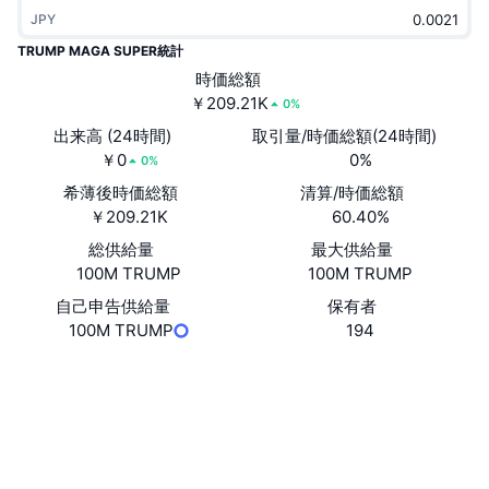
トレンド
暗号資産ETF
JPY
学ぶ
CMC MCP
TRUMP MAGA SUPER統計
新着
ビットコインETF
時価総額
x402
ニュース
￥209.21K
0%
クリプト
イーサリアムETF
出来高 (24時間)
取引量/時価総額(24時間)
アカデミー
￥0
0%
0%
政治
テクニカル分析
希薄後時価総額
清算/時価総額
リサーチ
￥209.21K
60.40%
スポーツ
RSI
ビデオ一覧
総供給量
最大供給量
100M TRUMP
100M TRUMP
ファイナンス
MACD
暗号資産用語集
自己申告供給量
保有者
100M TRUMP
194
テック
デリバティブ
キャンペーン
ウェブサイト
Website
Whitepaper
ソーシャルメディア
NFT
概要
エアドロップ
コントラクト一覧
0xC1b7...163f0D
NFT総合統計
エクスプローラー
bscscan.com
清算
ダイヤモンド・リワード
ウォレット