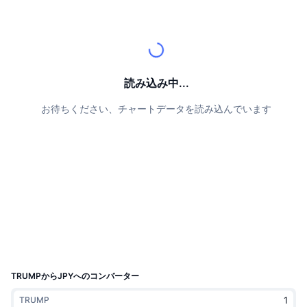
トップトレーダー
記事一覧
取引所の流入/流出
DEX API
コンバーター
リーダーボード
現物
センチメント
エンタープライズ
ニュースレター
インジケーター
トレンド
デリバティブ
料金
CMC Launch
上場予定
恐怖と強欲指数・
読み込み中...
リソース
CMCラボ
お待ちください、チャートデータを読み込んでいます
最近追加されたコイン
アルトコインシーズンインデックス
CMC Max
上昇率上位＆下落率上位
市場サイクル指標
ドキュメンテーション
トップニュース
訪問数最多
ビットコインのドミナンス
よくある質問
Telegramボット
コミュニティセンチメント
CoinMarketCap 20インデックス
AIインテグレーション
広告掲載について
チェーンランキング
CoinMarketCap 100インデックス
CMCエージェントハブ
TRUMPからJPYへのコンバーター
予測市場
ETFフロー
サイトウィジェット
スキルマーケットプレイス
TRUMP