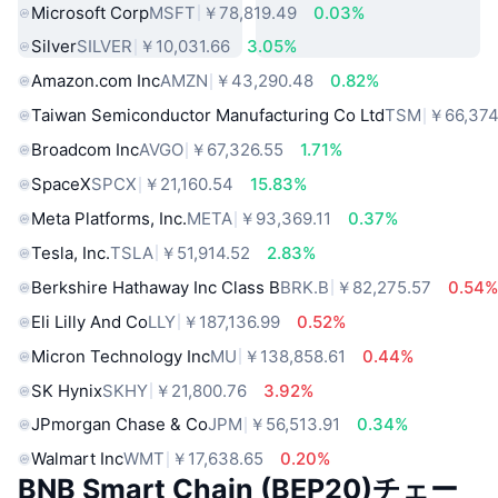
Microsoft Corp
MSFT
￥78,819.49
0.03%
Silver
SILVER
￥10,031.66
3.05%
Amazon.com Inc
AMZN
￥43,290.48
0.82%
Taiwan Semiconductor Manufacturing Co Ltd
TSM
￥66,374
Broadcom Inc
AVGO
￥67,326.55
1.71%
SpaceX
SPCX
￥21,160.54
15.83%
Meta Platforms, Inc.
META
￥93,369.11
0.37%
Tesla, Inc.
TSLA
￥51,914.52
2.83%
Berkshire Hathaway Inc Class B
BRK.B
￥82,275.57
0.54
Eli Lilly And Co
LLY
￥187,136.99
0.52%
Micron Technology Inc
MU
￥138,858.61
0.44%
SK Hynix
SKHY
￥21,800.76
3.92%
JPmorgan Chase & Co
JPM
￥56,513.91
0.34%
Walmart Inc
WMT
￥17,638.65
0.20%
BNB Smart Chain (BEP20)チェー