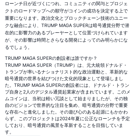
ローンチ日が近づくにつれ、コミュニティの関与とプロジェ
クトのロードマップへの順守がコインの成功を決定する上で
重要になります。政治文化とブロックチェーン技術のユニー
クな融合により、TRUMP MAGA SUPERは暗号通貨分野で潜
在的に影響力のあるプレーヤーとして位置づけられています
が、その影響は時間とさらなる開発によってのみ明らかにな
るでしょう。
TRUMP MAGA SUPERの創設者は誰ですか？
TRUMP MAGA SUPER（TRUMP）は、元大統領ドナルド・
トランプが率いるナショナリスト的な政治運動と、革新的な
暗号通貨の世界を結びつけた文化的現象として登場しまし
た。TRUMP MAGA SUPERの創設者には、ドナルド・トラン
プ自身と2人のデジタル通貨起業家が含まれています。このメ
ムコインは、当初は軽い冗談として始まりましたが、その独
自のビジョンで世界的な注目を集め、暗号通貨の分野で重要
な存在へと進化しました。その遊び心のある起源にもかかわ
らず、このプロジェクトは2024年夏に公正なローンチを予定
しており、暗号通貨の風景を革新することを目指していま
す。