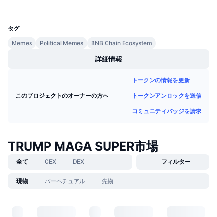
今後の販売予定
UCID
ファンディングレート
32932
学んで稼ぐ
タグ
Memes
Political Memes
BNB Chain Ecosystem
カレンダー
詳細情報
ICOカレンダー
トークンの情報を更新
イベントカレンダー
トークンアンロックを送信
このプロジェクトのオーナーの方へ
コミュニティバッジを請求
TRUMP MAGA SUPER市場
全て
CEX
DEX
フィルター
現物
パーペチュアル
先物