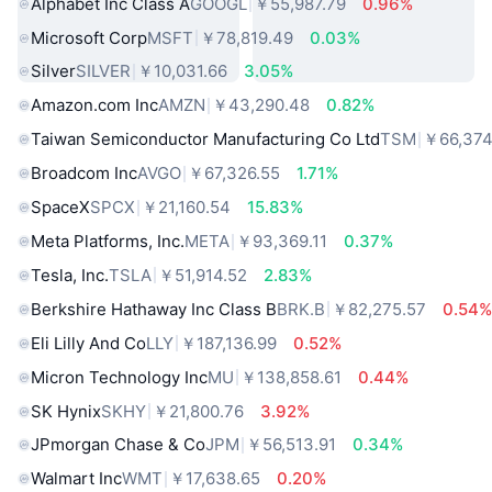
Alphabet Inc Class A
GOOGL
￥55,987.79
0.96%
Microsoft Corp
MSFT
￥78,819.49
0.03%
Silver
SILVER
￥10,031.66
3.05%
Amazon.com Inc
AMZN
￥43,290.48
0.82%
Taiwan Semiconductor Manufacturing Co Ltd
TSM
￥66,374
Broadcom Inc
AVGO
￥67,326.55
1.71%
SpaceX
SPCX
￥21,160.54
15.83%
Meta Platforms, Inc.
META
￥93,369.11
0.37%
Tesla, Inc.
TSLA
￥51,914.52
2.83%
Berkshire Hathaway Inc Class B
BRK.B
￥82,275.57
0.54
Eli Lilly And Co
LLY
￥187,136.99
0.52%
Micron Technology Inc
MU
￥138,858.61
0.44%
SK Hynix
SKHY
￥21,800.76
3.92%
JPmorgan Chase & Co
JPM
￥56,513.91
0.34%
Walmart Inc
WMT
￥17,638.65
0.20%