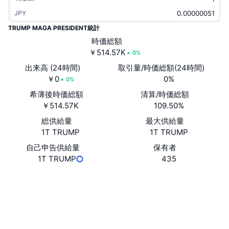
トレンド
暗号資産ETF
JPY
学ぶ
CMC MCP
TRUMP MAGA PRESIDENT統計
新着
ビットコインETF
時価総額
x402
ニュース
￥514.57K
0%
クリプト
イーサリアムETF
アカデミー
出来高 (24時間)
取引量/時価総額(24時間)
￥0
0%
0%
政治
テクニカル分析
リサーチ
希薄後時価総額
清算/時価総額
￥514.57K
109.50%
スポーツ
RSI
ビデオ一覧
総供給量
最大供給量
ファイナンス
1T TRUMP
1T TRUMP
MACD
暗号資産用語集
自己申告供給量
保有者
テック
1T TRUMP
435
デリバティブ
キャンペーン
ウェブサイト
Website
Whitepaper
NFT
ソーシャルメディア
概要
エアドロップ
コントラクト一覧
0xfE3D...8fA9d3
NFT総合統計
エクスプローラー
bscscan.com
清算
ダイヤモンド・リワード