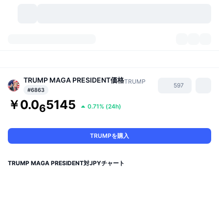
暗号資産
ダッシュボード
暗号資産
DexScan
TRUMP MAGA PRESIDENT
価格
市場数
ランキング
TRUMP
597
#6863
￥0.0
5145
シグナル
取引所
カテゴリー
New
市況概要
6
0.71%
(
24h
)
人気急上昇
コミュニティ
過去のスナップショット
現物市場
中央集権型取引所
TRUMPを購入
新規
フィード
API
トークンのロック解除
暗号資産の数
現物
TRUMP MAGA PRESIDENT対JPYチャート
値上がり銘柄
トピック
利回り
プロダクト
ビットコイントレジャリー
デリバティブ
API
ミームエクスプローラー
ライブ
実世界資産
BNBトレジャリー
プロダクト
暗号資産API
分散型取引所