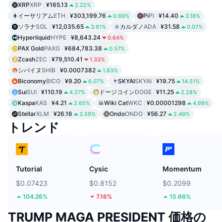
XRP
XRP
¥165.13
2.22%
イーサリアム
ETH
¥303,199.76
Pi
PI
¥14.40
0.69%
3.18%
ソラナ
SOL
¥12,035.65
カルダノ
ADA
¥31.58
3.61%
0.07%
Hyperliquid
HYPE
¥8,643.24
0.64%
PAX Gold
PAXG
¥684,783.38
0.57%
Zcash
ZEC
¥79,510.41
1.33%
シバイヌ
SHIB
¥0.0007382
1.83%
Biconomy
BICO
¥9.20
SKYAI
SKYAI
¥19.75
6.07%
14.51%
Sui
SUI
¥110.19
ドージコイン
DOGE
¥11.25
4.27%
2.28%
Kaspa
KAS
¥4.21
Wiki Cat
WKC
¥0.00001298
2.65%
4.69%
Stellar
XLM
¥26.16
Ondo
ONDO
¥56.27
3.59%
2.49%
トレンド
Tutorial
Cysic
Momentum
$0.07423
$0.8152
$0.2099
104.26%
7.16%
15.66%
TRUMP MAGA PRESIDENT 価格の