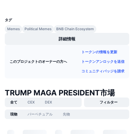
ウォレット
今後の販売予定
UCID
ファンディングレート
学んで稼ぐ
32557
タグ
カレンダー
Memes
Political Memes
BNB Chain Ecosystem
詳細情報
ICOカレンダー
トークンの情報を更新
イベントカレンダー
トークンアンロックを送信
このプロジェクトのオーナーの方へ
コミュニティバッジを請求
TRUMP MAGA PRESIDENT市場
全て
CEX
DEX
フィルター
現物
パーペチュアル
先物