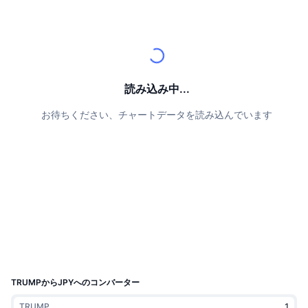
トップトレーダー
記事一覧
取引所の流入/流出
DEX API
コンバーター
リーダーボード
現物
センチメント
エンタープライズ
ニュースレター
インジケーター
トレンド
デリバティブ
料金
CMC Launch
上場予定
恐怖と強欲指数・
読み込み中...
リソース
CMCラボ
最近追加されたコイン
アルトコインシーズンインデックス
お待ちください、チャートデータを読み込んでいます
CMC Max
上昇率上位＆下落率上位
市場サイクル指標
ドキュメンテーション
トップニュース
訪問数最多
ビットコインのドミナンス
よくある質問
Telegramボット
コミュニティセンチメント
CoinMarketCap 20インデックス
AIインテグレーション
広告掲載について
チェーンランキング
CoinMarketCap 100インデックス
CMCエージェントハブ
TRUMPからJPYへのコンバーター
予測市場
ETFフロー
サイトウィジェット
スキルマーケットプレイス
TRUMP