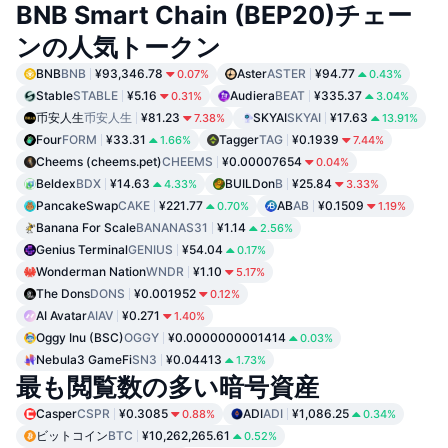
BNB Smart Chain (BEP20)チェー
ンの人気トークン
BNB
BNB
¥93,346.78
Aster
ASTER
¥94.77
0.07%
0.43%
Stable
STABLE
¥5.16
Audiera
BEAT
¥335.37
0.31%
3.04%
币安人生
币安人生
¥81.23
SKYAI
SKYAI
¥17.63
7.38%
13.91%
Four
FORM
¥33.31
Tagger
TAG
¥0.1939
1.66%
7.44%
Cheems (cheems.pet)
CHEEMS
¥0.00007654
0.04%
Beldex
BDX
¥14.63
BUILDon
B
¥25.84
4.33%
3.33%
PancakeSwap
CAKE
¥221.77
AB
AB
¥0.1509
0.70%
1.19%
Banana For Scale
BANANAS31
¥1.14
2.56%
Genius Terminal
GENIUS
¥54.04
0.17%
Wonderman Nation
WNDR
¥1.10
5.17%
The Dons
DONS
¥0.001952
0.12%
AI Avatar
AIAV
¥0.271
1.40%
Oggy Inu (BSC)
OGGY
¥0.0000000001414
0.03%
Nebula3 GameFi
SN3
¥0.04413
1.73%
最も閲覧数の多い暗号資産
Casper
CSPR
¥0.3085
ADI
ADI
¥1,086.25
0.88%
0.34%
ビットコイン
BTC
¥10,262,265.61
0.52%