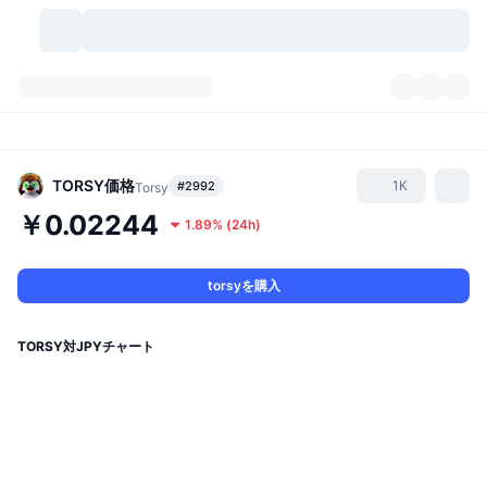
暗号資産
ダッシュボード
暗号資産
DexScan
市場数
ランキング
TORSY
価格
1K
#2992
Torsy
￥0.02244
1.89%
(
24h
)
シグナル
取引所
カテゴリー
New
市況概要
人気急上昇
コミュニティ
過去のスナップショット
現物市場
中央集権型取引所
torsyを購入
新規
フィード
API
トークンのロック解除
暗号資産の数
現物
TORSY対JPYチャート
値上がり銘柄
トピック
利回り
プロダクト
ビットコイントレジャリー
デリバティブ
API
ミームエクスプローラー
ライブ
実世界資産
BNBトレジャリー
プロダクト
暗号資産API
分散型取引所