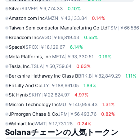
Silver
SILVER
￥9,774.33
0.10%
Amazon.com Inc
AMZN
￥43,133.84
0.14%
Taiwan Semiconductor Manufacturing Co Ltd
TSM
￥66,586
Broadcom Inc
AVGO
￥66,819.43
0.55%
SpaceX
SPCX
￥18,129.67
6.14%
Meta Platforms, Inc.
META
￥93,330.51
0.19%
Tesla, Inc.
TSLA
￥50,759.64
0.63%
Berkshire Hathaway Inc Class B
BRK.B
￥82,849.29
1.11%
Eli Lilly And Co
LLY
￥188,661.05
1.89%
SK Hynix
SKHY
￥22,824.97
4.97%
Micron Technology Inc
MU
￥140,959.43
1.31%
JPmorgan Chase & Co
JPM
￥56,493.76
0.82%
Walmart Inc
WMT
￥17,731.28
0.24%
Solanaチェーンの人気トークン