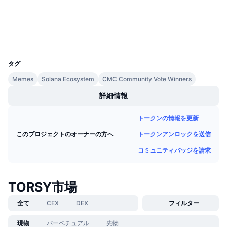
今後の販売予定
ファンディングレート
学んで稼ぐ
ウォレット
UCID
カレンダー
32288
タグ
ICOカレンダー
Memes
Solana Ecosystem
CMC Community Vote Winners
詳細情報
イベントカレンダー
トークンの情報を更新
トークンアンロックを送信
このプロジェクトのオーナーの方へ
コミュニティバッジを請求
TORSY市場
全て
CEX
DEX
フィルター
現物
パーペチュアル
先物