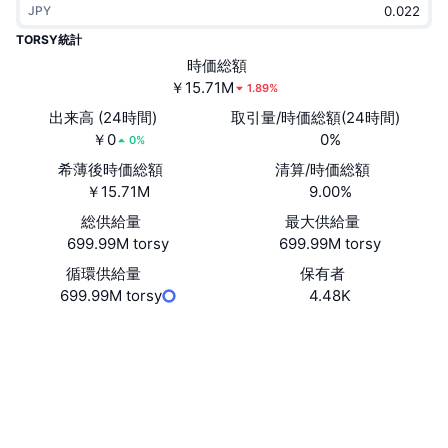
JPY
トレンド
暗号資産ETF
学ぶ
CMC MCP
TORSY統計
新着
時価総額
ビットコインETF
x402
ニュース
￥15.71M
1.89%
クリプト
イーサリアムETF
出来高 (24時間)
取引量/時価総額(24時間)
アカデミー
￥0
0%
0%
政治
希薄後時価総額
清算/時価総額
テクニカル分析
リサーチ
￥15.71M
9.00%
スポーツ
総供給量
最大供給量
RSI
ビデオ一覧
699.99M torsy
699.99M torsy
ファイナンス
MACD
循環供給量
保有者
暗号資産用語集
699.99M torsy
4.48K
テック
ウェブサイト
Website
デリバティブ
キャンペーン
ソーシャルメディア
NFT
概要
コントラクト一覧
5YqckG...M7Ebw8
エアドロップ
3.2
評価(CertiK)
NFT総合統計
清算
solscan.io
ダイヤモンド・リワード
エクスプローラー