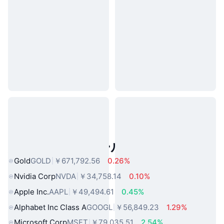
人気のリアルワールドアセット
Gold
GOLD
￥671,792.56
0.26%
Nvidia Corp
NVDA
￥34,758.14
0.10%
Apple Inc.
AAPL
￥49,494.61
0.45%
Alphabet Inc Class A
GOOGL
￥56,849.23
1.29%
Microsoft Corp
MSFT
￥79,035.51
2.54%