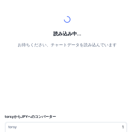
トップトレーダー
記事一覧
取引所の流入/流出
DEX API
コンバーター
リーダーボード
現物
センチメント
エンタープライズ
ニュースレター
インジケーター
トレンド
デリバティブ
料金
CMC Launch
読み込み中...
上場予定
恐怖と強欲指数・
お待ちください、チャートデータを読み込んでいます
リソース
CMCラボ
最近追加されたコイン
アルトコインシーズンインデックス
CMC Max
上昇率上位＆下落率上位
市場サイクル指標
ドキュメンテーション
トップニュース
訪問数最多
ビットコインのドミナンス
よくある質問
Telegramボット
コミュニティセンチメント
CoinMarketCap 20インデックス
AIインテグレーション
広告掲載について
チェーンランキング
CoinMarketCap 100インデックス
CMCエージェントハブ
torsyからJPYへのコンバーター
予測市場
ETFフロー
サイトウィジェット
torsy
スキルマーケットプレイス