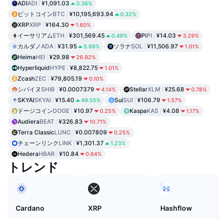
ADI
ADI
¥1,091.03
0.36%
ビットコイン
BTC
¥10,195,693.94
0.32%
XRP
XRP
¥164.30
1.60%
イーサリアム
ETH
¥301,569.45
Pi
PI
¥14.03
0.49%
3.29%
カルダノ
ADA
¥31.95
ソラナ
SOL
¥11,506.97
5.89%
1.01%
Heima
HEI
¥29.98
26.92%
Hyperliquid
HYPE
¥8,822.75
1.01%
Zcash
ZEC
¥79,805.19
0.10%
シバイヌ
SHIB
¥0.0007379
Stellar
XLM
¥25.68
4.14%
0.78%
SKYAI
SKYAI
¥15.40
Sui
SUI
¥106.79
49.55%
1.57%
ドージコイン
DOGE
¥10.97
Kaspa
KAS
¥4.08
0.25%
1.17%
Audiera
BEAT
¥326.83
10.71%
Terra Classic
LUNC
¥0.007809
0.25%
チェーンリンク
LINK
¥1,301.37
1.23%
Hedera
HBAR
¥10.84
0.64%
トレンド
Cardano
XRP
Hashflow