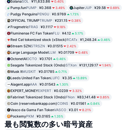
Solana
SOL
¥11,633.86
0.40%
Pump.fun
PUMP
¥0.368
Jupiter
JUP
¥29.58
3.49%
0.69%
Pudgy Penguins
PENGU
¥0.9769
1.73%
OFFICIAL TRUMP
TRUMP
¥231.15
0.38%
Fragmetric
FRAG
¥0.1117
9.18%
Fluminense FC Fan Token
FLU
¥4.12
5.17%
Red Cat tokenized stock (xStock)
RCATx
¥1,248.24
0.46%
Stream SZN
STRSZN
¥0.01515
2.42%
Large Language Model
LLM
¥0.01709
0.48%
OctonetAI
OCTO
¥0.1701
0.46%
Seagate Tokenized Stock (Ondo)
STXon
¥131,129.17
1.94%
Musk It
MUSKIT
¥0.01785
0.71%
Leeds United Fan Token
LUFC
¥3.35
13.89%
Aiagent.app
AAA
¥0.01543
1.30%
EXPERT_MONEY
EXPERT
¥0.0239
3.32%
Fabrinet Tokenized Stock (Ondo)
FNon
¥83,141.48
0.85%
Coin (reservebankapp.com)
COINS
¥0.01561
0.84%
Vasco da Gama Fan Token
VASCO
¥3.01
8.21%
Pockemy
PKM
¥0.0165
1.35%
最も閲覧数の多い暗号資産