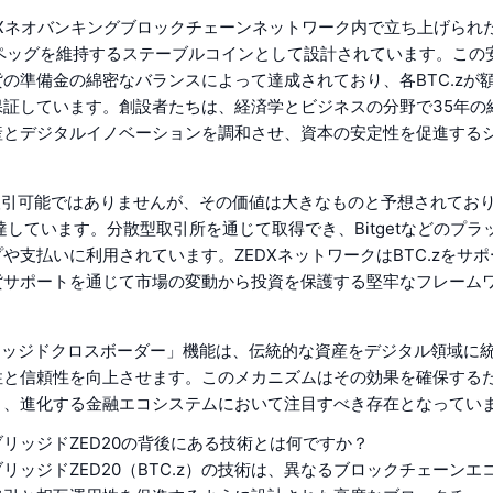
EDXネオバンキングブロックチェーンネットワーク内で立ち上げられた
のペッグを維持するステーブルコインとして設計されています。この
の準備金の綿密なバランスによって達成されており、各BTC.zが
保証しています。創設者たちは、経済学とビジネスの分野で35年の
産とデジタルイノベーションを調和させ、資本の安定性を促進する
だ取引可能ではありませんが、その価値は大きなものと予想されてお
TCに達しています。分散型取引所を通じて取得でき、Bitgetなどのプ
や支払いに利用されています。ZEDXネットワークはBTC.zをサ
貨サポートを通じて市場の変動から投資を保護する堅牢なフレーム
ブリッジドクロスボーダー」機能は、伝統的な資産をデジタル領域に
性と信頼性を向上させます。このメカニズムはその効果を確保する
り、進化する金融エコシステムにおいて注目すべき存在となってい
リッジドZED20の背後にある技術とは何ですか？
リッジドZED20（BTC.z）の技術は、異なるブロックチェーンエ