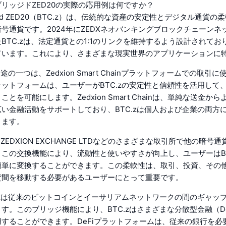
リッジドZED20の実際の応用例は何ですか？
Bridged ZED20（BTC.z）は、伝統的な資産の安定性とデジタル通貨
号通貨です。2024年にZEDXネオバンキングブロックチェーンネ
BTC.zは、法定通貨との1:1のリンクを維持するよう設計されてお
ています。これにより、さまざまな現実世界のアプリケーションに
用途の一つは、Zedxion Smart Chainプラットフォームでの取引
ットフォームは、ユーザーがBTC.zの安定性と信頼性を活用して
とを可能にします。Zedxion Smart Chainは、単純な送金か
い金融活動をサポートしており、BTC.zは個人および企業の両方
ります。
はZEDXION EXCHANGE LTDなどのさまざまな取引所で他の暗号
この交換機能により、流動性と使いやすさが向上し、ユーザーはBT
簡単に変換することができます。この柔軟性は、取引、投資、その
貨間を移動する必要があるユーザーにとって重要です。
.zは従来のビットコインとイーサリアムネットワークの間のギャッ
す。このブリッジ機能により、BTC.zはさまざまな分散型金融（De
することができます。DeFiプラットフォームは、従来の銀行を必