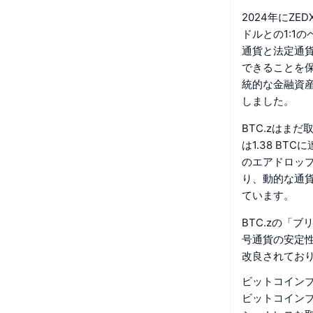
2024年にZ
ドルとの1:1
通貨と法定通貨
できることを
統的な金融資
しました。
BTC.zはま
は1.38 B
のエアドロップ
り、動的な通
ています。
BTC.zの「
号通貨の安定
改良されてお
ビットコインブ
ビットコインブ