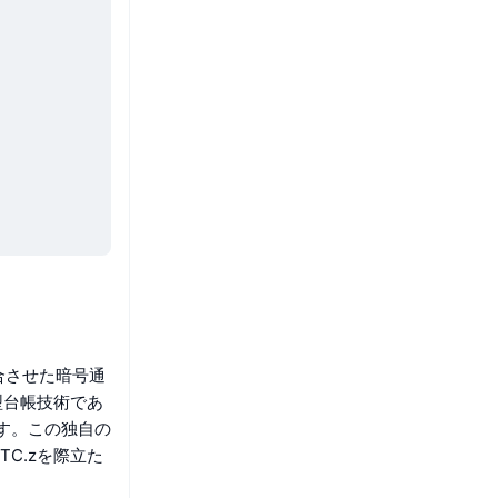
合させた暗号通
型台帳技術であ
ます。この独自の
C.zを際立た