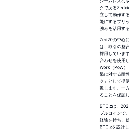
シームレスな
クであるZed
立して動作する
能にするブリ
強みを活用す
Zed20の中
は、取引の整
採用しています。例え
合わせを使用し
Work（Po
撃に対する耐
ク」として提
致します。一
ることを保証
BTC.zは、
ブルコインで
経験を持ち、
BTC.zを設