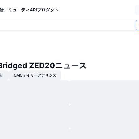
所
コミュニティ
API
プロダクト
n Bridged ZED20ニュース
新
CMCデイリーアナリシス