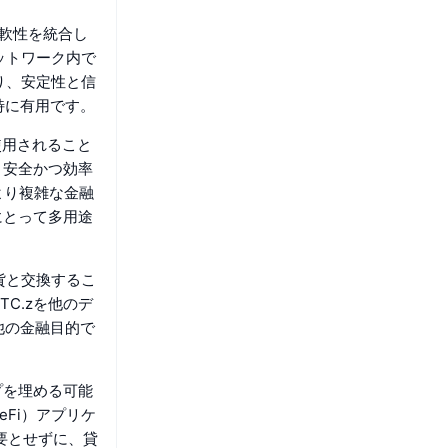
の柔軟性を統合し
ットワーク内で
り、安定性と信
特に有用です。
に使用されること
、安全かつ効率
らより複雑な金融
にとって多用途
通貨と交換するこ
C.zを他のデ
他の金融目的で
プを埋める可能
Fi）アプリケ
要とせずに、貸