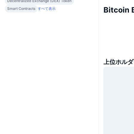
Decentralized Exchange (DEX) Token
Bitcoi
Smart Contracts
すべて表示
上位ホルダ