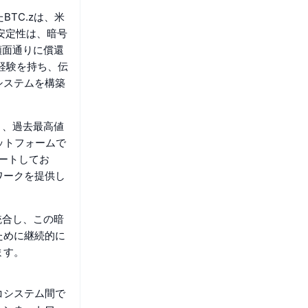
BTC.zは、米
安定性は、暗号
額面通りに償還
経験を持ち、伝
システムを構築
り、過去最高値
ラットフォームで
ポートしてお
ワークを提供し
統合し、この暗
ために継続的に
ます。
コシステム間で