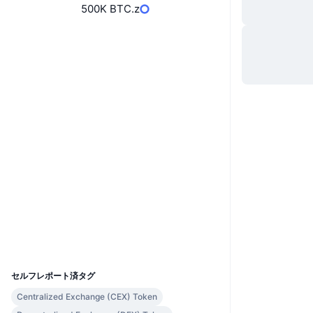
500K BTC.z
Website
Whitepaper
ウェブサイト
ソーシャルメディア
0xA415...e298cb
コントラクト一覧
監査
bscscan.com
エクスプローラー
ウォレット
UCID
31042
セルフレポート済タグ
Centralized Exchange (CEX) Token