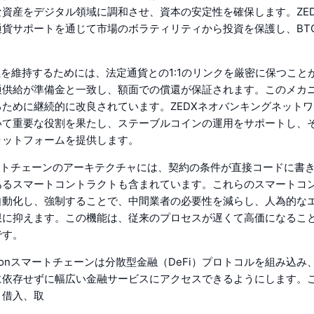
資産をデジタル領域に調和させ、資本の安定性を確保します。ZE
貨サポートを通じて市場のボラティリティから投資を保護し、BTC
定性を維持するためには、法定通貨との1:1のリンクを厳密に保つこと
通供給が準備金と一致し、額面での償還が保証されます。このメカ
ために継続的に改良されています。ZEDXネオバンキングネット
いて重要な役割を果たし、ステーブルコインの運用をサポートし、
ラットフォームを提供します。
スマートチェーンのアーキテクチャには、契約の条件が直接コードに書
あるスマートコントラクトも含まれています。これらのスマートコ
自動化し、強制することで、中間業者の必要性を減らし、人為的な
限に抑えます。この機能は、従来のプロセスが遅くて高価になるこ
です。
xionスマートチェーンは分散型金融（DeFi）プロトコルを組み込
に依存せずに幅広い金融サービスにアクセスできるようにします。
、借入、取