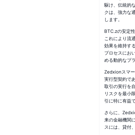
駆け、伝統的な
クは、強力な通
します。
BTC.zの安
これにより流
効果を維持する
プロセスにお
める動的なプ
Zedxion
実行型契約で
取引の実行を
リスクを最小
引に特に有益
さらに、Zed
来の金融機関
スには、貸付