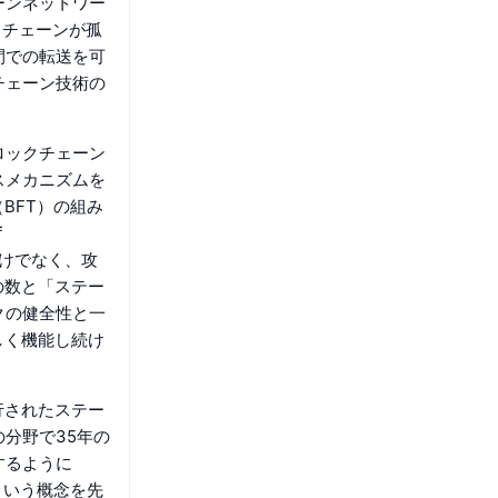
ーンネットワー
クチェーンが孤
間での転送を可
チェーン技術の
ロックチェーン
スメカニズムを
ce（BFT）の組み
f
だけでなく、攻
の数と「ステー
クの健全性と一
しく機能し続け
発行されたステー
分野で35年の
するように
という概念を先