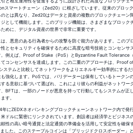
取引と相互運用性を促進するように設計された高度なブロックチェ
xionスマートチェーン（Zed20）に根ざしています。従来のブロッ
のとは異なり、Zed20はデータと資産の複数のブロックチェーン
ッジとして機能します。このブリッジ機能は、さまざまなブロック
るために、デジタル資産の世界で非常に重要です。
心には、悪意のある行為者からの攻撃を防ぐ能力があります。このブ
合性とセキュリティを確保するために高度な暗号技術とコンセンサ
ば、Proof of Stake（PoS）とByzantine Fault Toleran
てコンセンサスを達成します。この二重のアプローチは、Proof o
W）システムと比較してネットワークをよりエネルギー効率的にする
性も強化します。PoSでは、バリデーターは保有しているトークン
供する意欲に基づいて選ばれ、これにより彼らの利益がネットワー
方、BFTは、一部のノードが悪意を持って行動してもシステムが正
します。
2024年にZEDXネオバンキングブロックチェーンネットワーク内で
、米ドルに緊密にリンクされています。創設者は経済学とビジネスの
信頼性の高い暗号通貨と法定通貨の準備金を活用して安定性を確保
計しました。このステーブルコインは「ブリッジドクロスボーダー」