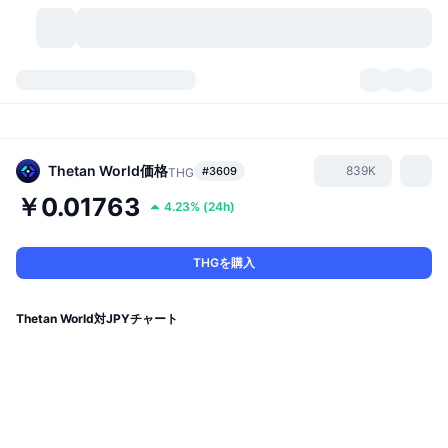
暗号資産
ダッシュボード
暗号資産
DexScan
市場数
ランキング
Thetan World
価格
839K
#3609
THG
￥0.01763
4.23%
(
24h
)
シグナル
取引所
カテゴリー
New
市況概要
人気急上昇
コミュニティ
過去のスナップショット
現物市場
中央集権型取引所
THGを購入
新規
フィード
API
トークンのロック解除
暗号資産の数
現物
Thetan World対JPYチャート
値上がり銘柄
トピック
利回り
プロダクト
ビットコイントレジャリー
デリバティブ
API
ミームエクスプローラー
ライブ
実世界資産
BNBトレジャリー
プロダクト
暗号資産API
分散型取引所