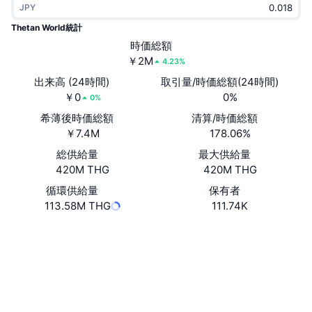
JPY
トレンド
暗号資産ETF
学ぶ
CMC MCP
Thetan World統計
新着
時価総額
ビットコインETF
x402
ニュース
￥2M
4.23%
クリプト
イーサリアムETF
出来高 (24時間)
取引量/時価総額(24時間)
アカデミー
￥0
0%
0%
政治
希薄後時価総額
清算/時価総額
テクニカル分析
リサーチ
￥7.4M
178.06%
スポーツ
総供給量
最大供給量
RSI
ビデオ一覧
420M THG
420M THG
ファイナンス
MACD
循環供給量
保有者
暗号資産用語集
113.58M THG
111.74K
テック
Website
Whitepaper
デリバティブ
キャンペーン
ウェブサイト
NFT
概要
エアドロップ
ソーシャルメディア
コントラクト一覧
NFT総合統計
0x9fd8...78618f
清算
3.6
ダイヤモンド・リワード
評価(CertiK)