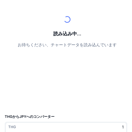
トップトレーダー
記事一覧
取引所の流入/流出
DEX API
コンバーター
リーダーボード
現物
センチメント
エンタープライズ
ニュースレター
インジケーター
トレンド
デリバティブ
料金
CMC Launch
読み込み中...
上場予定
恐怖と強欲指数・
お待ちください、チャートデータを読み込んでいます
リソース
CMCラボ
最近追加されたコイン
アルトコインシーズンインデックス
CMC Max
上昇率上位＆下落率上位
市場サイクル指標
ドキュメンテーション
トップニュース
訪問数最多
ビットコインのドミナンス
よくある質問
Telegramボット
コミュニティセンチメント
CoinMarketCap 20インデックス
AIインテグレーション
広告掲載について
チェーンランキング
CoinMarketCap 100インデックス
CMCエージェントハブ
THGからJPYへのコンバーター
予測市場
ETFフロー
サイトウィジェット
THG
スキルマーケットプレイス