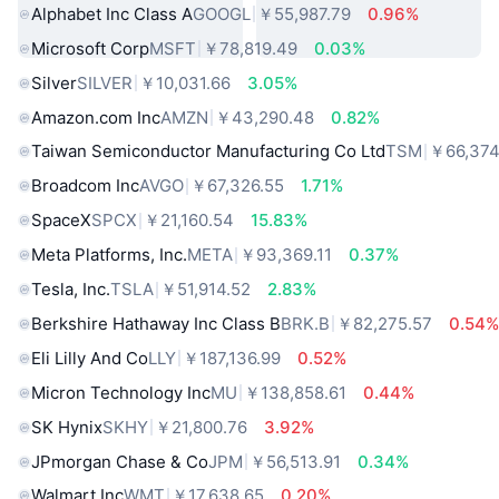
Alphabet Inc Class A
GOOGL
￥55,987.79
0.96%
Microsoft Corp
MSFT
￥78,819.49
0.03%
Silver
SILVER
￥10,031.66
3.05%
Amazon.com Inc
AMZN
￥43,290.48
0.82%
Taiwan Semiconductor Manufacturing Co Ltd
TSM
￥66,374
Broadcom Inc
AVGO
￥67,326.55
1.71%
SpaceX
SPCX
￥21,160.54
15.83%
Meta Platforms, Inc.
META
￥93,369.11
0.37%
Tesla, Inc.
TSLA
￥51,914.52
2.83%
Berkshire Hathaway Inc Class B
BRK.B
￥82,275.57
0.54
Eli Lilly And Co
LLY
￥187,136.99
0.52%
Micron Technology Inc
MU
￥138,858.61
0.44%
SK Hynix
SKHY
￥21,800.76
3.92%
JPmorgan Chase & Co
JPM
￥56,513.91
0.34%
Walmart Inc
WMT
￥17,638.65
0.20%