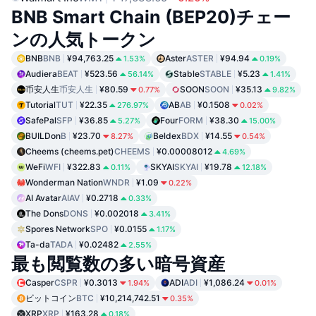
BNB Smart Chain (BEP20)チェー
ンの人気トークン
BNB
BNB
¥94,763.25
Aster
ASTER
¥94.94
1.53%
0.19%
Audiera
BEAT
¥523.56
Stable
STABLE
¥5.23
56.14%
1.41%
币安人生
币安人生
¥80.59
SOON
SOON
¥35.13
0.77%
9.82%
Tutorial
TUT
¥22.35
AB
AB
¥0.1508
276.97%
0.02%
SafePal
SFP
¥36.85
Four
FORM
¥38.30
5.27%
15.00%
BUILDon
B
¥23.70
Beldex
BDX
¥14.55
8.27%
0.54%
Cheems (cheems.pet)
CHEEMS
¥0.00008012
4.69%
WeFi
WFI
¥322.83
SKYAI
SKYAI
¥19.78
0.11%
12.18%
Wonderman Nation
WNDR
¥1.09
0.22%
AI Avatar
AIAV
¥0.2718
0.33%
The Dons
DONS
¥0.002018
3.41%
Spores Network
SPO
¥0.0155
1.17%
Ta-da
TADA
¥0.02482
2.55%
最も閲覧数の多い暗号資産
Casper
CSPR
¥0.3013
ADI
ADI
¥1,086.24
1.94%
0.01%
ビットコイン
BTC
¥10,214,742.51
0.35%
XRP
XRP
¥163.28
0.18%