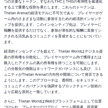
つの主要なトークン、すなわちTHCとTHGの有用性を最適化
する上で重要な役割を果たします。これらのトークンは、
Thetan Arenaの経済モデルに不可欠であり、プレイヤーがゲ
ーム内のさまざまな活動に参加するための経済的インセンテ
ィブを提供します。このインセンティブ化は、プレイヤーに
報酬を提供するだけでなく、参加が潜在的な報酬に直接リン
クされる活気あるコミュニティを育成することにもついてい
ます。
経済的インセンティブを超えて、Thetan Worldはデジタル資
産の所有権を分散化し、プレイヤーがゲーム内で獲得または
購入したアイテムの真の所有権を持つことを可能にします。
この分散化の側面はネットワークガバナンスにも及び、コミ
ュニティがThetan Arenaの方向性や開発について発言できる
ようにします。このアプローチは、透明性、セキュリティ、
コミュニティガバナンスを強調するブロックチェーン技術の
より広範な原則と一致しています。
さらに、Thetan WorldはWeb3プラットフォームとして位置
づけられ、プレイヤーだけでなく、ゲーム開発者、投資家、