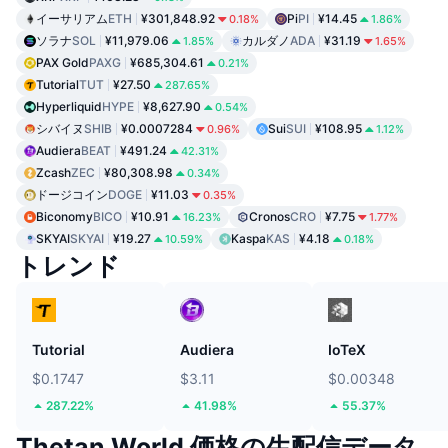
イーサリアム
ETH
¥301,848.92
Pi
PI
¥14.45
0.18%
1.86%
ソラナ
SOL
¥11,979.06
カルダノ
ADA
¥31.19
1.85%
1.65%
PAX Gold
PAXG
¥685,304.61
0.21%
Tutorial
TUT
¥27.50
287.65%
Hyperliquid
HYPE
¥8,627.90
0.54%
シバイヌ
SHIB
¥0.0007284
Sui
SUI
¥108.95
0.96%
1.12%
Audiera
BEAT
¥491.24
42.31%
Zcash
ZEC
¥80,308.98
0.34%
ドージコイン
DOGE
¥11.03
0.35%
Biconomy
BICO
¥10.91
Cronos
CRO
¥7.75
16.23%
1.77%
SKYAI
SKYAI
¥19.27
Kaspa
KAS
¥4.18
10.59%
0.18%
トレンド
Tutorial
Audiera
IoTeX
$0.1747
$3.11
$0.00348
287.22%
41.98%
55.37%
Thetan World 価格の生配信データ