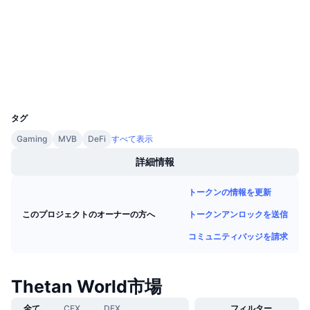
監査
今後の販売予定
ファンディングレート
学んで稼ぐ
bscscan.com
エクスプローラー
カレンダー
ウォレット
UCID
ICOカレンダー
11926
タグ
イベントカレンダー
Gaming
MVB
DeFi
すべて表示
詳細情報
トークンの情報を更新
トークンアンロックを送信
このプロジェクトのオーナーの方へ
コミュニティバッジを請求
Thetan World市場
全て
CEX
DEX
フィルター