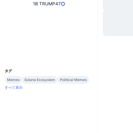
1B TRUMP47
ウェブサイト
Website
ソーシャルメディア
コントラクト一覧
HUmZBf...B8pump
エクスプローラー
solscan.io
ウォレット
UCID
33818
タグ
Memes
Solana Ecosystem
Political Memes
すべて表示