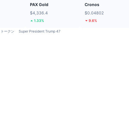
PAX Gold
Cronos
$4,336.4
$0.04802
1.33%
9.6%
トークン
Super President Trump 47