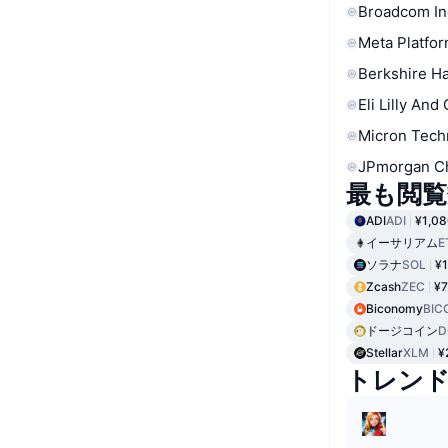
Broadcom In
Meta Platfor
Berkshire Ha
Eli Lilly And
Micron Tech
JPmorgan C
最も閲覧
ADI
ADI
¥1,08
イーサリアム
E
ソラナ
SOL
¥1
Zcash
ZEC
¥7
Biconomy
BIC
ドージコイン
D
Stellar
XLM
¥
トレン