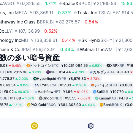
c
AVGO
￥67,326.55
1.71%
SpaceX
SPCX
￥21,160.54
15.8
ms, Inc.
META
￥93,369.11
0.37%
Tesla, Inc.
TSLA
￥51,914.
thaway Inc Class B
BRK.B
￥82,275.57
0.54%
 Co
LLY
￥187,136.99
0.52%
nology Inc
MU
￥138,858.61
0.44%
SK Hynix
SKHY
￥21,800
hase & Co
JPM
￥56,513.91
0.34%
Walmart Inc
WMT
￥17,63
数の多い暗号資産
6.03
ビットコイン
BTC
¥10,251,064.56
XRP
XRP
¥16
0.48%
0.58%
TH
¥302,115.98
Pi
PI
¥14.44
カルダノ
ADA
¥31.43
0.20%
4.79%
1,779.87
Hyperliquid
HYPE
¥8,576.33
2.00%
2.73%
9,643.54
SKYAI
SKYAI
¥17.03
シバイヌ
SHIB
¥0.000
0.15%
11.96%
O
¥9.02
Hashflow
HFT
¥1.96
Sui
SUI
¥107.70
46.07%
61.05%
0.
OGE
¥11.08
Ondo
ONDO
¥55.55
Kaspa
KAS
¥4.18
1.07%
0.03%
25.75
PAX Gold
PAXG
¥684,305.90
Bonk
BONK
¥0.
0.50%
0.94%
ド