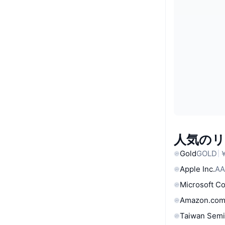
人気の
Gold
GOLD
￥
Apple Inc.
AA
Microsoft C
Amazon.com
Taiwan Semi