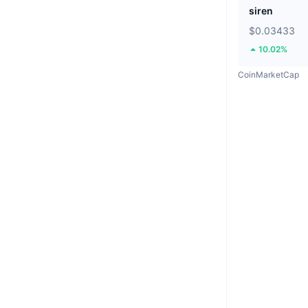
siren
$0.03433
10.02%
CoinMarketCap