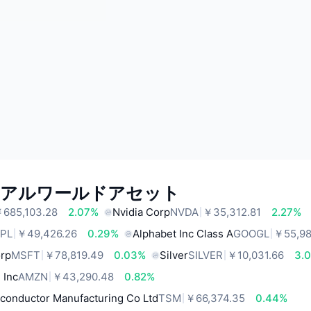
リアルワールドアセット
685,103.28
2.07%
Nvidia Corp
NVDA
￥35,312.81
2.27%
PL
￥49,426.26
0.29%
Alphabet Inc Class A
GOOGL
￥55,98
orp
MSFT
￥78,819.49
0.03%
Silver
SILVER
￥10,031.66
3.
 Inc
AMZN
￥43,290.48
0.82%
conductor Manufacturing Co Ltd
TSM
￥66,374.35
0.44%