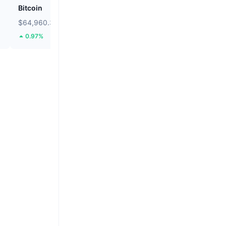
Bitcoin
Solstice
$64,960.33
$0.09272
0.97%
22.61%