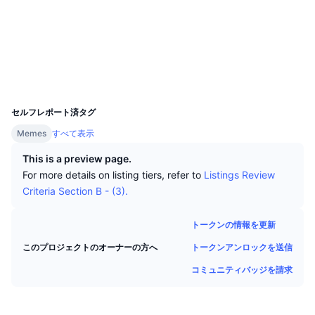
トップトレーダー
記事一覧
取引所の流入/流出
DEX API
コンバーター
ソーシャルメディア
リーダーボード
現物
コントラクト一覧
0xd399...2f7881
センチメント
エンタープライズ
ニュースレター
インジケーター
トレンド
デリバティブ
エクスプローラー
etherscan.io
ウォレット
料金
CMC Launch
上場予定
恐怖と強欲指数・
UCID
31684
リソース
CMCラボ
セルフレポート済タグ
最近追加されたコイン
アルトコインシーズンインデックス
Memes
すべて表示
CMC Max
上昇率上位＆下落率上位
市場サイクル指標
This is a preview page.
ドキュメンテーション
For more details on listing tiers, refer to
Listings Review
トップニュース
訪問数最多
ビットコインのドミナンス
Criteria Section B - (3).
よくある質問
Telegramボット
コミュニティセンチメント
CoinMarketCap 20インデックス
トークンの情報を更新
AIインテグレーション
広告掲載について
トークンアンロックを送信
このプロジェクトのオーナーの方へ
チェーンランキング
CoinMarketCap 100インデックス
コミュニティバッジを請求
CMCエージェントハブ
予測市場
ETFフロー
サイトウィジェット
スキルマーケットプレイス