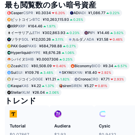
最も閲覧数の多い暗号資産
Casper
CSPR
¥0.3034
ADI
ADI
¥1,086.77
6.20%
0.22%
ビットコイン
BTC
¥10,263,115.93
0.25%
XRP
XRP
¥164.46
1.97%
イーサリアム
ETH
¥302,863.93
Pi
PI
¥14.46
0.23%
3.62%
ソラナ
SOL
¥12,020.26
カルダノ
ADA
¥31.58
3.11%
0.46%
PAX Gold
PAXG
¥684,798.88
0.27%
Hyperliquid
HYPE
¥8,676.28
1.06%
シバイヌ
SHIB
¥0.0007306
0.25%
Zcash
ZEC
¥80,508.09
Biconomy
BICO
¥9.34
0.40%
6.57%
Sui
SUI
¥109.76
SKYAI
SKYAI
¥18.40
3.48%
2.92%
ドージコイン
DOGE
¥11.21
Cronos
CRO
¥7.71
1.82%
2.93%
Kaspa
KAS
¥4.22
siren
SIREN
¥5.27
1.37%
0.81%
Stellar
XLM
¥26.04
2.06%
トレンド
Tutorial
Audiera
Cysic
$0.07867
$2.93
$0.9432