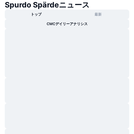
Spurdo Spärdeニュース
トレンド
暗号資産ETF
学ぶ
CMC MCP
トップ
最新
新着
ビットコインETF
CMCデイリーアナリシス
x402
ニュース
クリプト
イーサリアムETF
アカデミー
政治
テクニカル分析
リサーチ
スポーツ
RSI
ビデオ一覧
ファイナンス
MACD
暗号資産用語集
テック
デリバティブ
キャンペーン
NFT
概要
エアドロップ
NFT総合統計
清算
ダイヤモンド・リワード