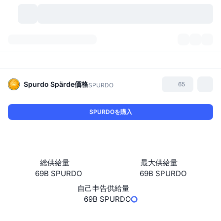
暗号資産
ダッシュボード
暗号資産
DexScan
市場数
ランキング
Spurdo Spärde
価格
65
SPURDO
シグナル
取引所
カテゴリー
New
市況概要
SPURDOを購入
人気急上昇
コミュニティ
過去のスナップショット
現物市場
中央集権型取引所
新規
フィード
API
トークンのロック解除
暗号資産の数
現物
総供給量
最大供給量
69B SPURDO
69B SPURDO
値上がり銘柄
トピック
利回り
プロダクト
ビットコイントレジャリー
デリバティブ
API
自己申告供給量
ミームエクスプローラー
69B SPURDO
ライブ
実世界資産
BNBトレジャリー
プロダクト
暗号資産API
分散型取引所
ウェブサイト
Website