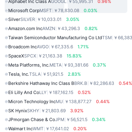
Alphabet Inc Class A
GOOGL
￥55,995.31
0.96%
Microsoft Corp
MSFT
￥78,830.08
0.03%
Silver
SILVER
￥10,033.01
3.05%
Amazon.com Inc
AMZN
￥43,296.3
0.82%
Taiwan Semiconductor Manufacturing Co Ltd
TSM
￥66,383
Broadcom Inc
AVGO
￥67,335.6
1.71%
SpaceX
SPCX
￥21,163.38
15.83%
Meta Platforms, Inc.
META
￥93,381.66
0.37%
Tesla, Inc.
TSLA
￥51,921.5
2.83%
Berkshire Hathaway Inc Class B
BRK.B
￥82,286.63
0.54
Eli Lilly And Co
LLY
￥187,162.15
0.52%
Micron Technology Inc
MU
￥138,877.27
0.44%
SK Hynix
SKHY
￥21,803.69
3.92%
JPmorgan Chase & Co
JPM
￥56,521.5
0.34%
Walmart Inc
WMT
￥17,641.02
0.20%