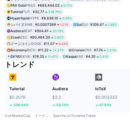
PAX Gold
PAXG
¥685,444.02
0.17%
Tutorial
TUT
¥32.77
336.70%
Hyperliquid
HYPE
¥8,636.10
0.69%
シバイヌ
SHIB
¥0.0007299
Sui
SUI
¥109.47
1.21%
1.68%
Audiera
BEAT
¥504.41
50.76%
Zcash
ZEC
¥80,464.30
0.86%
ドージコイン
DOGE
¥11.07
0.24%
Biconomy
BICO
¥11.22
Cronos
CRO
¥7.74
22.27%
2.23%
SKYAI
SKYAI
¥19.25
Kaspa
KAS
¥4.20
11.47%
0.61%
トレンド
Tutorial
Audiera
IoTeX
$0.2076
$3.2
$0.003333
336.64%
50.74%
47.94%
CoinMarketCap
トークン
Spectre.ai Dividend Token