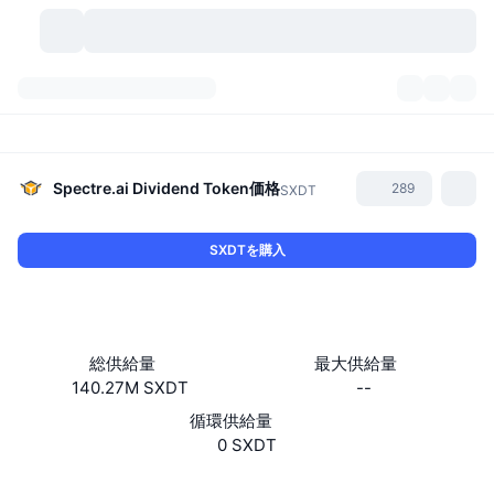
暗号資産
ダッシュボード
暗号資産
DexScan
市場数
ランキング
Spectre.ai Dividend Token
価格
289
SXDT
シグナル
取引所
カテゴリー
New
市況概要
SXDTを購入
人気急上昇
コミュニティ
過去のスナップショット
現物市場
中央集権型取引所
新規
フィード
API
トークンのロック解除
暗号資産の数
現物
総供給量
最大供給量
140.27M SXDT
--
値上がり銘柄
トピック
利回り
プロダクト
ビットコイントレジャリー
デリバティブ
API
循環供給量
ミームエクスプローラー
0 SXDT
ライブ
実世界資産
BNBトレジャリー
プロダクト
暗号資産API
分散型取引所
ウェブサイト
Website