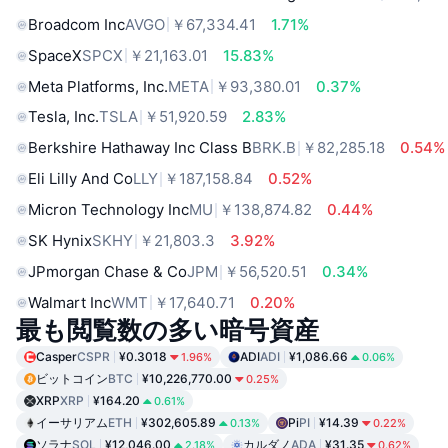
Broadcom Inc
AVGO
￥67,334.41
1.71%
SpaceX
SPCX
￥21,163.01
15.83%
Meta Platforms, Inc.
META
￥93,380.01
0.37%
Tesla, Inc.
TSLA
￥51,920.59
2.83%
Berkshire Hathaway Inc Class B
BRK.B
￥82,285.18
0.54%
Eli Lilly And Co
LLY
￥187,158.84
0.52%
Micron Technology Inc
MU
￥138,874.82
0.44%
SK Hynix
SKHY
￥21,803.3
3.92%
JPmorgan Chase & Co
JPM
￥56,520.51
0.34%
Walmart Inc
WMT
￥17,640.71
0.20%
最も閲覧数の多い暗号資産
Casper
CSPR
¥0.3018
ADI
ADI
¥1,086.66
1.96%
0.06%
ビットコイン
BTC
¥10,226,770.00
0.25%
XRP
XRP
¥164.20
0.61%
イーサリアム
ETH
¥302,605.89
Pi
PI
¥14.39
0.13%
0.22%
ソラナ
SOL
¥12,046.00
カルダノ
ADA
¥31.35
2.18%
0.62%