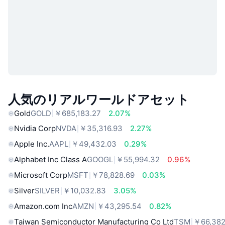
人気のリアルワールドアセット
Gold
GOLD
￥685,183.27
2.07%
Nvidia Corp
NVDA
￥35,316.93
2.27%
Apple Inc.
AAPL
￥49,432.03
0.29%
Alphabet Inc Class A
GOOGL
￥55,994.32
0.96%
Microsoft Corp
MSFT
￥78,828.69
0.03%
Silver
SILVER
￥10,032.83
3.05%
Amazon.com Inc
AMZN
￥43,295.54
0.82%
Taiwan Semiconductor Manufacturing Co Ltd
TSM
￥66,382