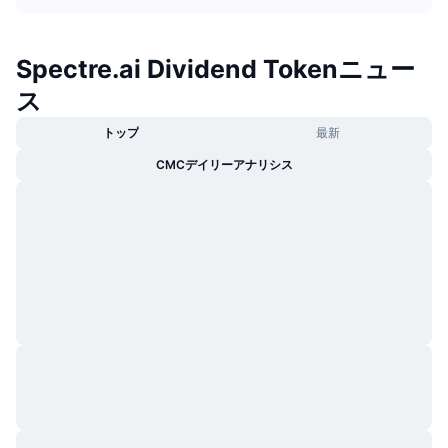
トレンド
暗号資産ETF
学ぶ
CMC MCP
Spectre.ai Dividend Tokenニュー
新着
ビットコインETF
x402
ニュース
ス
クリプト
イーサリアムETF
アカデミー
トップ
最新
政治
CMCデイリーアナリシス
テクニカル分析
リサーチ
スポーツ
RSI
ビデオ一覧
ファイナンス
MACD
暗号資産用語集
テック
デリバティブ
キャンペーン
NFT
概要
エアドロップ
NFT総合統計
清算
ダイヤモンド・リワード