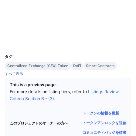
トップトレーダー
記事一覧
取引所の流入/流出
DEX API
コンバーター
ソーシャルメディア
リーダーボード
現物
コントラクト一覧
0x12b3...07ccdf
センチメント
エンタープライズ
ニュースレター
インジケーター
トレンド
デリバティブ
etherscan.io
エクスプローラー
料金
CMC Launch
上場予定
恐怖と強欲指数・
ウォレット
UCID
リソース
CMCラボ
2381
最近追加されたコイン
アルトコインシーズンインデックス
タグ
CMC Max
上昇率上位＆下落率上位
市場サイクル指標
Centralized Exchange (CEX) Token
DeFi
Smart Contracts
ドキュメンテーション
すべて表示
トップニュース
訪問数最多
ビットコインのドミナンス
よくある質問
This is a preview page.
Telegramボット
For more details on listing tiers, refer to
Listings Review
コミュニティセンチメント
CoinMarketCap 20インデックス
Criteria Section B - (3).
AIインテグレーション
広告掲載について
チェーンランキング
CoinMarketCap 100インデックス
トークンの情報を更新
CMCエージェントハブ
トークンアンロックを送信
このプロジェクトのオーナーの方へ
予測市場
ETFフロー
サイトウィジェット
スキルマーケットプレイス
コミュニティバッジを請求