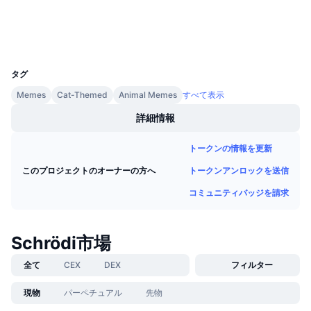
エクスプローラー
今後の販売予定
ファンディングレート
学んで稼ぐ
ウォレット
UCID
31626
カレンダー
タグ
Memes
Cat-Themed
Animal Memes
すべて表示
ICOカレンダー
詳細情報
イベントカレンダー
トークンの情報を更新
トークンアンロックを送信
このプロジェクトのオーナーの方へ
コミュニティバッジを請求
Schrödi市場
全て
CEX
DEX
フィルター
現物
パーペチュアル
先物