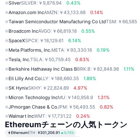
Silver
SILVER
￥9,876.94
0.43%
Amazon.com Inc
AMZN
￥43,133.68
0.14%
Taiwan Semiconductor Manufacturing Co Ltd
TSM
￥66,585
Broadcom Inc
AVGO
￥66,819.18
0.55%
SpaceX
SPCX
￥18,129.61
6.14%
Meta Platforms, Inc.
META
￥93,330.16
0.19%
Tesla, Inc.
TSLA
￥50,759.45
0.63%
Berkshire Hathaway Inc Class B
BRK.B
￥82,848.98
1.11%
Eli Lilly And Co
LLY
￥188,660.35
1.89%
SK Hynix
SKHY
￥22,824.89
4.97%
Micron Technology Inc
MU
￥140,958.9
1.31%
JPmorgan Chase & Co
JPM
￥56,493.55
0.82%
Walmart Inc
WMT
￥17,731.22
0.24%
Ethereumチェーンの人気トークン
Ethereum
ETH
¥301,206.91
0.73%