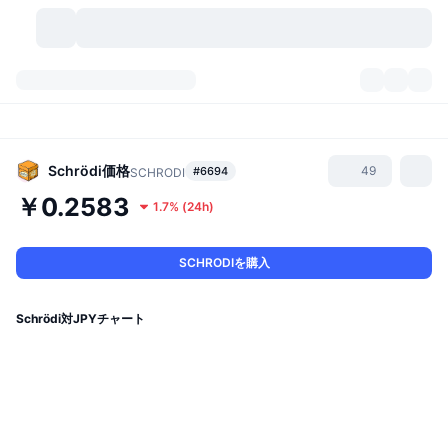
暗号資産
ダッシュボード
暗号資産
DexScan
市場数
ランキング
Schrödi
価格
49
#6694
SCHRODI
￥0.2583
1.7%
(
24h
)
シグナル
取引所
カテゴリー
New
市況概要
人気急上昇
コミュニティ
過去のスナップショット
現物市場
中央集権型取引所
SCHRODIを購入
新規
フィード
API
トークンのロック解除
暗号資産の数
現物
Schrödi対JPYチャート
値上がり銘柄
トピック
利回り
プロダクト
ビットコイントレジャリー
デリバティブ
API
ミームエクスプローラー
ライブ
実世界資産
BNBトレジャリー
プロダクト
暗号資産API
分散型取引所