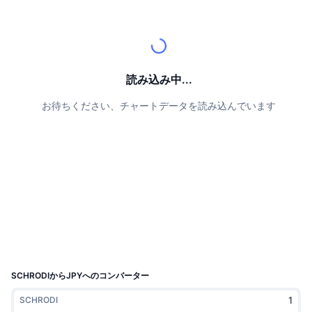
トップトレーダー
記事一覧
取引所の流入/流出
DEX API
コンバーター
リーダーボード
現物
センチメント
エンタープライズ
ニュースレター
インジケーター
トレンド
デリバティブ
料金
CMC Launch
読み込み中...
上場予定
恐怖と強欲指数・
お待ちください、チャートデータを読み込んでいます
リソース
CMCラボ
最近追加されたコイン
アルトコインシーズンインデックス
CMC Max
上昇率上位＆下落率上位
市場サイクル指標
ドキュメンテーション
トップニュース
訪問数最多
ビットコインのドミナンス
よくある質問
Telegramボット
コミュニティセンチメント
CoinMarketCap 20インデックス
AIインテグレーション
広告掲載について
チェーンランキング
CoinMarketCap 100インデックス
CMCエージェントハブ
SCHRODIからJPYへのコンバーター
予測市場
ETFフロー
サイトウィジェット
SCHRODI
スキルマーケットプレイス