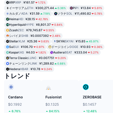
XRP
XRP
¥161.57
1.72%
イーサリアム
ETH
¥300,271.44
Pi
PI
¥13.84
0.36%
5.61%
カルダノ
ADA
¥31.59
ソラナ
SOL
¥11,490.82
7.19%
0.78%
Heima
HEI
¥28.15
42.78%
Hyperliquid
HYPE
¥8,801.37
0.84%
Zcash
ZEC
¥79,745.87
0.55%
シバイヌ
SHIB
¥0.0007392
2.48%
Stellar
XLM
¥25.36
SKYAI
SKYAI
¥15.85
0.63%
45.97%
Sui
SUI
¥106.70
ドージコイン
DOGE
¥10.93
0.97%
0.36%
Kaspa
KAS
¥4.03
Audiera
BEAT
¥333.04
1.82%
5.27%
Terra Classic
LUNC
¥0.007751
0.20%
チェーンリンク
LINK
¥1,289.82
0.88%
Hedera
HBAR
¥10.78
0.24%
トレンド
Cardano
Fusionist
ZEROBASE
$0.1992
$0.1325
$0.1457
6.76%
84.15%
12.48%