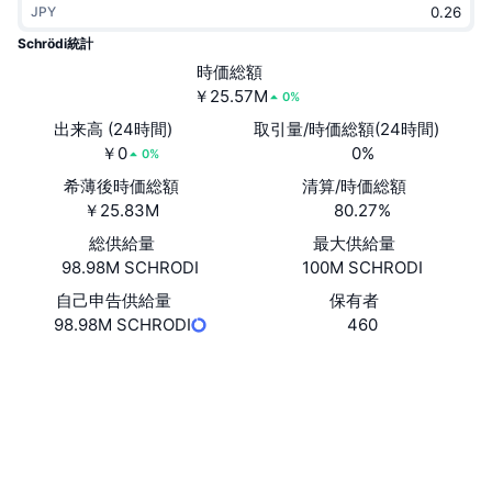
JPY
トレンド
暗号資産ETF
学ぶ
CMC MCP
Schrödi統計
新着
時価総額
ビットコインETF
x402
ニュース
￥25.57M
0%
クリプト
イーサリアムETF
出来高 (24時間)
取引量/時価総額(24時間)
アカデミー
￥0
0%
0%
政治
希薄後時価総額
清算/時価総額
テクニカル分析
リサーチ
￥25.83M
80.27%
スポーツ
総供給量
最大供給量
RSI
ビデオ一覧
98.98M SCHRODI
100M SCHRODI
ファイナンス
MACD
自己申告供給量
保有者
暗号資産用語集
98.98M SCHRODI
460
テック
ウェブサイト
Website
デリバティブ
キャンペーン
ソーシャルメディア
NFT
概要
エアドロップ
0x35cA...DfF852
コントラクト一覧
NFT総合統計
清算
ダイヤモンド・リワード
etherscan.io