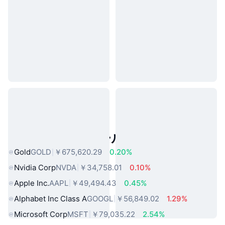
人気のリアルワールドアセット
Gold
GOLD
￥675,620.29
0.20%
Nvidia Corp
NVDA
￥34,758.01
0.10%
Apple Inc.
AAPL
￥49,494.43
0.45%
Alphabet Inc Class A
GOOGL
￥56,849.02
1.29%
Microsoft Corp
MSFT
￥79,035.22
2.54%