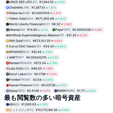
UNUS SED LEO
LEO
¥1,544.52
0.41%
Chainlink
LINK
¥1,297.10
1.42%
Shiba Inu
SHIB
¥0.0007416
2.27%
Tether Gold
XAUt
¥671,400.68
0.02%
World Liberty Financial
WLFI
¥8.32
1.34%
Ethena
ENA
¥14.65
Pepe
PEPE
¥0.0004439
3.13%
1.04%
Artificial Superintelligence Alliance
FET
¥21.35
3.13%
PAX Gold
PAXG
¥673,101.35
0.02%
Curve DAO Token
CRV
¥34.34
6.65%
SPX6900
SPX
¥52.45
2.16%
AINFT
NFT
¥0.00004276
0.33%
Render
RENDER
¥213.34
2.74%
Lido DAO
LDO
¥46.03
1.59%
Zero1 Labs
DEAI
¥0.1759
2.51%
Frontier
FRONT
¥2.04
0.05%
Kaizen Finance
KZEN
¥0.03726
0.14%
Geeq
GEEQ
¥0.4148
RMRK
RMRK
¥1.77
1.07%
4.10%
最も閲覧数の多い暗号資産
ADI
ADI
¥1,090.93
0.30%
ビットコイン
BTC
¥10,175,196.30
0.05%