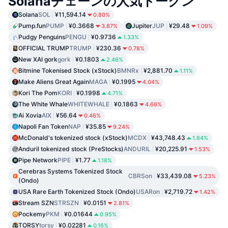
Solanaチェーンの人気トークン
Solana
SOL
¥11,594.14
0.80%
Pump.fun
PUMP
¥0.3668
Jupiter
JUP
¥29.48
3.87%
1.09%
Pudgy Penguins
PENGU
¥0.9736
1.33%
OFFICIAL TRUMP
TRUMP
¥230.36
0.78%
New XAI gork
gork
¥0.1803
2.46%
Bitmine Tokenised Stock (xStock)
BMNRx
¥2,881.70
1.11%
Make Aliens Great Again
MAGA
¥0.1995
4.04%
Kori The Pom
KORI
¥0.1998
4.71%
The White Whale
WHITEWHALE
¥0.1863
4.66%
Ai Xovia
AIX
¥56.64
0.46%
Napoli Fan Token
NAP
¥35.85
9.24%
McDonald's tokenized stock (xStock)
MCDX
¥43,748.43
1.64%
Anduril tokenized stock (PreStocks)
ANDURIL
¥20,225.91
1.53%
Pipe Network
PIPE
¥1.77
1.18%
Cerebras Systems Tokenized Stock
CBRSon
¥33,439.08
5.23%
(Ondo)
USA Rare Earth Tokenized Stock (Ondo)
USARon
¥2,719.72
1.42%
Stream SZN
STRSZN
¥0.0151
2.81%
Pockemy
PKM
¥0.01644
0.95%
TORSY
torsy
¥0.02281
0.16%