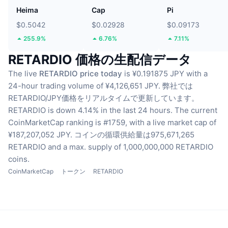
Heima
Cap
Pi
$0.5042
$0.02928
$0.09173
255.9%
6.76%
7.11%
RETARDIO 価格の生配信データ
The live
RETARDIO price today
is ¥0.191875 JPY with a
24-hour trading volume of ¥4,126,651 JPY.
弊社では
RETARDIO/JPY価格をリアルタイムで更新しています。
RETARDIO is down 4.14% in the last 24 hours.
The current
CoinMarketCap ranking is #1759, with a live market cap of
¥187,207,052 JPY.
コインの循環供給量は975,671,265
RETARDIO
and a max. supply of 1,000,000,000 RETARDIO
coins.
CoinMarketCap
トークン
RETARDIO