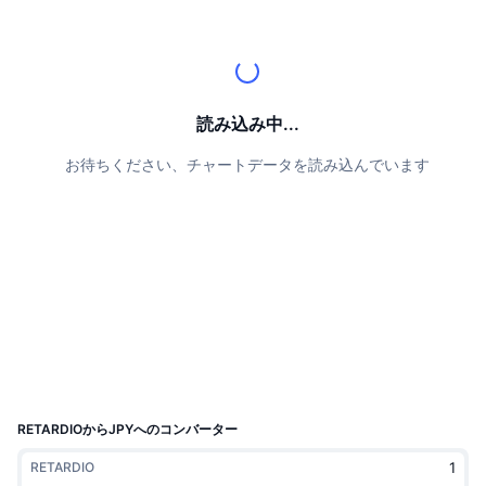
トップトレーダー
記事一覧
取引所の流入/流出
DEX API
コンバーター
リーダーボード
現物
センチメント
エンタープライズ
ニュースレター
インジケーター
トレンド
デリバティブ
料金
CMC Launch
読み込み中...
上場予定
恐怖と強欲指数・
お待ちください、チャートデータを読み込んでいます
リソース
CMCラボ
最近追加されたコイン
アルトコインシーズンインデックス
CMC Max
上昇率上位＆下落率上位
市場サイクル指標
ドキュメンテーション
トップニュース
訪問数最多
ビットコインのドミナンス
よくある質問
Telegramボット
コミュニティセンチメント
CoinMarketCap 20インデックス
AIインテグレーション
広告掲載について
チェーンランキング
CoinMarketCap 100インデックス
CMCエージェントハブ
RETARDIOからJPYへのコンバーター
予測市場
ETFフロー
サイトウィジェット
RETARDIO
スキルマーケットプレイス