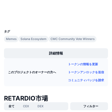
今後の販売予定
ファンディングレート
学んで稼ぐ
ウォレット
UCID
カレンダー
31921
タグ
ICOカレンダー
Memes
Solana Ecosystem
CMC Community Vote Winners
Boost
イベントカレンダー
詳細情報
トークンの情報を更新
トークンアンロックを送信
このプロジェクトのオーナーの方へ
コミュニティバッジを請求
RETARDIO市場
全て
CEX
DEX
フィルター