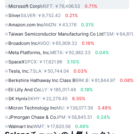
Microsoft Corp
MSFT
￥76,406.53
0.71%
Silver
SILVER
￥9,752.42
0.21%
Amazon.com Inc
AMZN
￥43,176
0.31%
Taiwan Semiconductor Manufacturing Co Ltd
TSM
￥64,811
Broadcom Inc
AVGO
￥65,909.32
0.19%
Meta Platforms, Inc.
META
￥92,982.33
0.04%
SpaceX
SPCX
￥17,621.96
3.10%
Tesla, Inc.
TSLA
￥50,744.04
0.03%
Berkshire Hathaway Inc Class B
BRK.B
￥81,844.97
0.08%
Eli Lilly And Co
LLY
￥185,017.48
0.18%
SK Hynix
SKHY
￥22,279.45
6.55%
Micron Technology Inc
MU
￥136,077.36
3.49%
JPmorgan Chase & Co
JPM
￥56,845.51
0.24%
Walmart Inc
WMT
￥17,820.56
0.49%