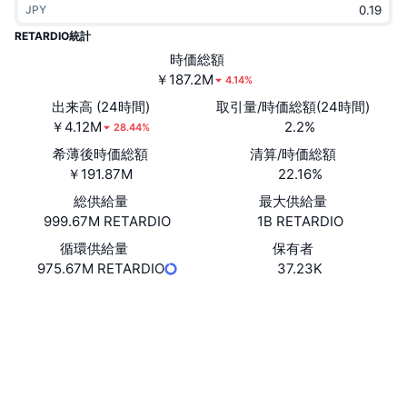
JPY
トレンド
暗号資産ETF
学ぶ
CMC MCP
RETARDIO統計
新着
時価総額
ビットコインETF
x402
ニュース
￥187.2M
4.14%
クリプト
イーサリアムETF
出来高 (24時間)
取引量/時価総額(24時間)
アカデミー
￥4.12M
2.2%
28.44%
政治
希薄後時価総額
清算/時価総額
テクニカル分析
リサーチ
￥191.87M
22.16%
スポーツ
総供給量
最大供給量
RSI
ビデオ一覧
999.67M RETARDIO
1B RETARDIO
ファイナンス
MACD
循環供給量
保有者
暗号資産用語集
975.67M RETARDIO
37.23K
テック
ウェブサイト
Website
デリバティブ
キャンペーン
ソーシャルメディア
NFT
概要
コントラクト一覧
6ogzHh...1Fhitx
エアドロップ
3.2
評価(CertiK)
NFT総合統計
清算
solscan.io
ダイヤモンド・リワード
エクスプローラー