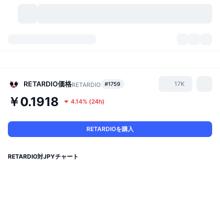
暗号資産
ダッシュボード
暗号資産
DexScan
市場数
ランキング
RETARDIO
価格
17K
#1759
RETARDIO
￥0.1918
4.14%
(
24h
)
シグナル
取引所
カテゴリー
New
市況概要
人気急上昇
コミュニティ
過去のスナップショット
現物市場
中央集権型取引所
RETARDIOを購入
新規
フィード
API
トークンのロック解除
暗号資産の数
現物
RETARDIO対JPYチャート
値上がり銘柄
トピック
利回り
プロダクト
ビットコイントレジャリー
デリバティブ
API
ミームエクスプローラー
ライブ
実世界資産
BNBトレジャリー
プロダクト
暗号資産API
分散型取引所