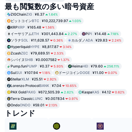
最も閲覧数の多い暗号資産
ZIGChain
ZIG
¥6.37
1.64%
ビットコイン
BTC
¥10,222,739.97
1.03%
XRP
XRP
¥165.48
1.56%
イーサリアム
ETH
¥301,443.84
Pi
PI
¥14.48
2.27%
7.18%
ソラナ
SOL
¥11,628.57
カルダノ
ADA
¥29.83
0.36%
2.24%
Hyperliquid
HYPE
¥8,817.87
3.14%
Zcash
ZEC
¥79,689.51
2.53%
シバイヌ
SHIB
¥0.0007582
1.37%
Pump.fun
PUMP
¥0.37
Heima
HEI
¥79.60
5.93%
256.11%
Sui
SUI
¥107.94
ドージコイン
DOGE
¥11.00
1.18%
0.07%
Stellar
XLM
¥25.51
2.92%
Lorenzo Protocol
BANK
¥7.04
10.65%
PAX Gold
PAXG
¥672,505.39
Kaspa
KAS
¥4.12
2.62%
0.62%
Terra Classic
LUNC
¥0.007834
0.97%
Ondo
ONDO
¥59.01
2.13%
トレンド