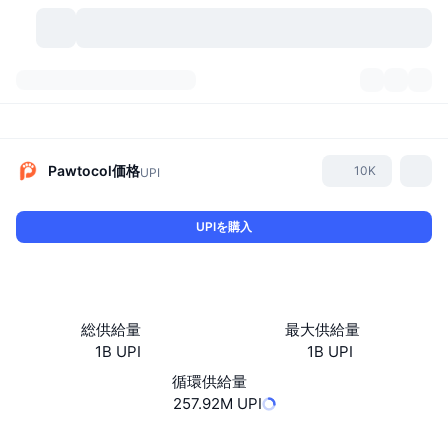
暗号資産
ダッシュボード
暗号資産
DexScan
市場数
ランキング
Pawtocol
価格
10K
UPI
シグナル
取引所
カテゴリー
New
市況概要
UPIを購入
人気急上昇
コミュニティ
過去のスナップショット
現物市場
中央集権型取引所
新規
フィード
API
トークンのロック解除
暗号資産の数
現物
総供給量
最大供給量
1B UPI
1B UPI
値上がり銘柄
トピック
利回り
プロダクト
ビットコイントレジャリー
デリバティブ
API
循環供給量
ミームエクスプローラー
257.92M UPI
ライブ
実世界資産
BNBトレジャリー
プロダクト
暗号資産API
分散型取引所
ウェブサイト
Website
Whitepaper