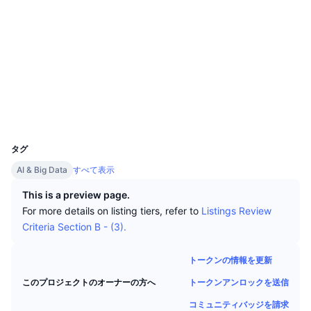
トップトレーダー
記事一覧
取引所の流入/流出
DEX API
コンバーター
リーダーボード
現物
ソーシャルメディア
センチメント
エンタープライズ
ニュースレター
インジケーター
トレンド
デリバティブ
コントラクト一覧
0x70d2...f2b67c
etherscan.io
料金
CMC Launch
エクスプローラー
上場予定
恐怖と強欲指数・
ウォレット
リソース
CMCラボ
最近追加されたコイン
アルトコインシーズンインデックス
UCID
5086
CMC Max
上昇率上位＆下落率上位
市場サイクル指標
タグ
ドキュメンテーション
AI & Big Data
すべて表示
トップニュース
訪問数最多
ビットコインのドミナンス
よくある質問
This is a preview page.
Telegramボット
For more details on listing tiers, refer to
Listings Review
コミュニティセンチメント
CoinMarketCap 20インデックス
Criteria Section B - (3).
AIインテグレーション
広告掲載について
チェーンランキング
CoinMarketCap 100インデックス
トークンの情報を更新
CMCエージェントハブ
トークンアンロックを送信
このプロジェクトのオーナーの方へ
予測市場
ETFフロー
サイトウィジェット
スキルマーケットプレイス
コミュニティバッジを請求