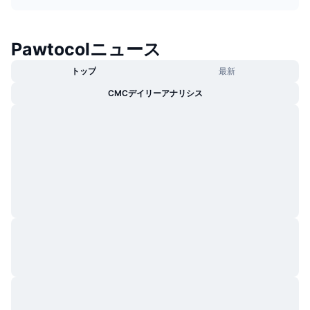
トレンド
暗号資産ETF
学ぶ
CMC MCP
Pawtocolニュース
新着
ビットコインETF
x402
ニュース
トップ
最新
クリプト
イーサリアムETF
アカデミー
CMCデイリーアナリシス
政治
テクニカル分析
リサーチ
スポーツ
RSI
ビデオ一覧
ファイナンス
MACD
暗号資産用語集
テック
デリバティブ
キャンペーン
NFT
概要
エアドロップ
NFT総合統計
清算
ダイヤモンド・リワード