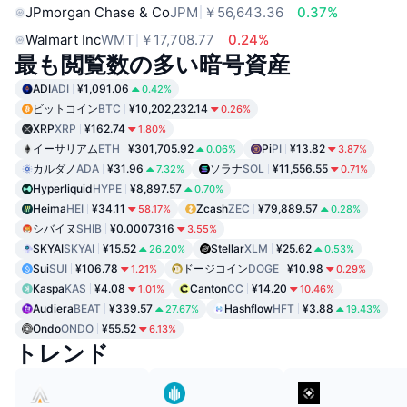
JPmorgan Chase & Co
JPM
￥56,643.36
0.37%
Walmart Inc
WMT
￥17,708.77
0.24%
最も閲覧数の多い暗号資産
ADI
ADI
¥1,091.06
0.42%
ビットコイン
BTC
¥10,202,232.14
0.26%
XRP
XRP
¥162.74
1.80%
イーサリアム
ETH
¥301,705.92
Pi
PI
¥13.82
0.06%
3.87%
カルダノ
ADA
¥31.96
ソラナ
SOL
¥11,556.55
7.32%
0.71%
Hyperliquid
HYPE
¥8,897.57
0.70%
Heima
HEI
¥34.11
Zcash
ZEC
¥79,889.57
58.17%
0.28%
シバイヌ
SHIB
¥0.0007316
3.55%
SKYAI
SKYAI
¥15.52
Stellar
XLM
¥25.62
26.20%
0.53%
Sui
SUI
¥106.78
ドージコイン
DOGE
¥10.98
1.21%
0.29%
Kaspa
KAS
¥4.08
Canton
CC
¥14.20
1.01%
10.46%
Audiera
BEAT
¥339.57
Hashflow
HFT
¥3.88
27.67%
19.43%
Ondo
ONDO
¥55.52
6.13%
トレンド