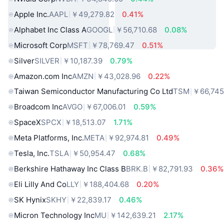
Apple Inc.
AAPL
￥49,279.82
0.41%
Alphabet Inc Class A
GOOGL
￥56,710.68
0.08%
Microsoft Corp
MSFT
￥78,769.47
0.51%
Silver
SILVER
￥10,187.39
0.79%
Amazon.com Inc
AMZN
￥43,028.96
0.22%
Taiwan Semiconductor Manufacturing Co Ltd
TSM
￥66,745
Broadcom Inc
AVGO
￥67,006.01
0.59%
SpaceX
SPCX
￥18,513.07
1.71%
Meta Platforms, Inc.
META
￥92,974.81
0.49%
Tesla, Inc.
TSLA
￥50,954.47
0.68%
Berkshire Hathaway Inc Class B
BRK.B
￥82,791.93
0.36%
Eli Lilly And Co
LLY
￥188,404.68
0.20%
SK Hynix
SKHY
￥22,839.17
0.46%
Micron Technology Inc
MU
￥142,639.21
2.17%