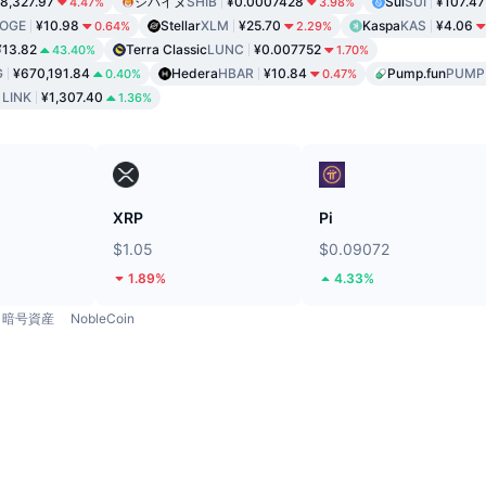
8,327.97
シバイヌ
SHIB
¥0.0007428
Sui
SUI
¥107.47
4.47%
3.98%
OGE
¥10.98
Stellar
XLM
¥25.70
Kaspa
KAS
¥4.06
0.64%
2.29%
¥13.82
Terra Classic
LUNC
¥0.007752
43.40%
1.70%
G
¥670,191.84
Hedera
HBAR
¥10.84
Pump.fun
PUMP
0.40%
0.47%
ク
LINK
¥1,307.40
1.36%
ド
XRP
Pi
$1.05
$0.09072
1.89%
4.33%
暗号資産
NobleCoin