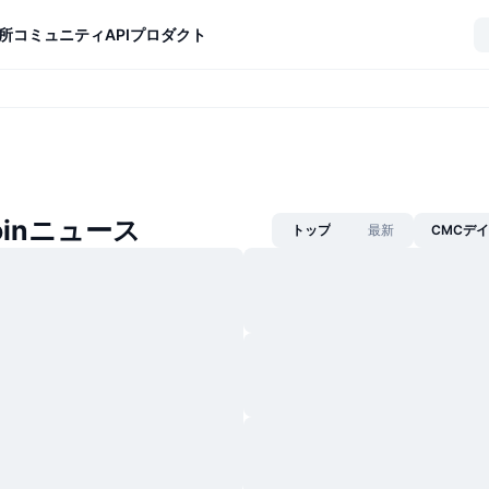
所
コミュニティ
API
プロダクト
Coinニュース
トップ
最新
CMCデ