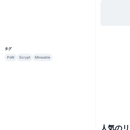
Website
Whitepaper
ウェブサイト
ソーシャルメディア
エクスプローラー
chainz.cryptoid.info
UCID
117
タグ
PoW
Scrypt
Mineable
人気の