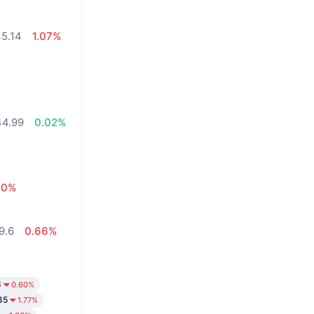
5.14
1.07%
%
4.99
0.02%
30%
9.6
0.66%
8
0.60%
85
1.77%