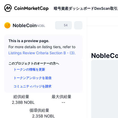
暗号資産
ダッシュボード
DexScan
取引
NobleCoin
54
NOBL
This is a preview page.
For more details on listing tiers, refer to
Listings Review Criteria Section B - (3).
Noble
このプロジェクトのオーナーの方へ
トークンの情報を更新
トークンアンロックを送信
コミュニティバッジを請求
総供給量
最大供給量
2.38B NOBL
--
循環供給量
2.35B NOBL