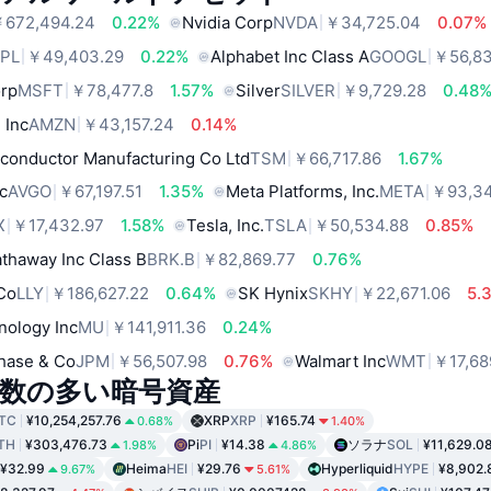
672,494.24
0.22%
Nvidia Corp
NVDA
￥34,725.04
0.07%
PL
￥49,403.29
0.22%
Alphabet Inc Class A
GOOGL
￥56,83
orp
MSFT
￥78,477.8
1.57%
Silver
SILVER
￥9,729.28
0.48
 Inc
AMZN
￥43,157.24
0.14%
conductor Manufacturing Co Ltd
TSM
￥66,717.86
1.67%
c
AVGO
￥67,197.51
1.35%
Meta Platforms, Inc.
META
￥93,34
X
￥17,432.97
1.58%
Tesla, Inc.
TSLA
￥50,534.88
0.85%
thaway Inc Class B
BRK.B
￥82,869.77
0.76%
 Co
LLY
￥186,627.22
0.64%
SK Hynix
SKHY
￥22,671.06
5.
nology Inc
MU
￥141,911.36
0.24%
hase & Co
JPM
￥56,507.98
0.76%
Walmart Inc
WMT
￥17,68
数の多い暗号資産
TC
¥10,254,257.76
XRP
XRP
¥165.74
0.68%
1.40%
TH
¥303,476.73
Pi
PI
¥14.38
ソラナ
SOL
¥11,629.0
1.98%
4.86%
¥32.99
Heima
HEI
¥29.76
Hyperliquid
HYPE
¥8,902.
9.67%
5.61%