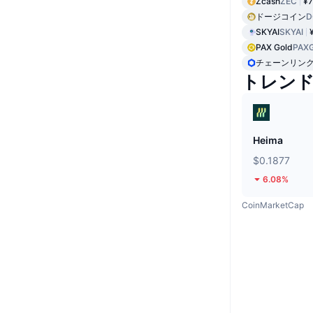
Zcash
ZEC
¥7
ドージコイン
D
SKYAI
SKYAI
PAX Gold
PAX
チェーンリン
トレン
Heima
$0.1877
6.08%
CoinMarketCap