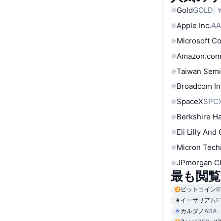
Gold
GOLD
￥
Apple Inc.
AA
Microsoft C
Amazon.com
Taiwan Semi
Broadcom In
SpaceX
SPC
Berkshire Ha
Eli Lilly And
Micron Tech
JPmorgan C
最も閲覧
ビットコイン
B
イーサリアム
E
カルダノ
ADA