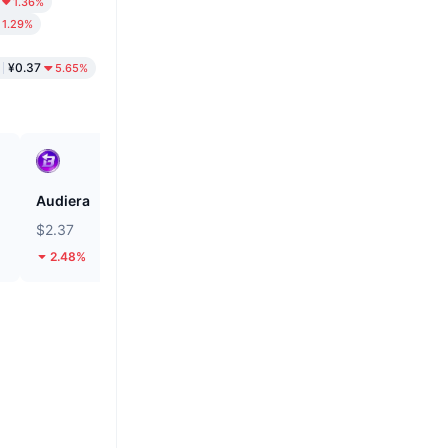
1.36%
1.29%
¥0.37
5.65%
Audiera
Cash Cat
$2.37
$0.1193
2.48%
32%