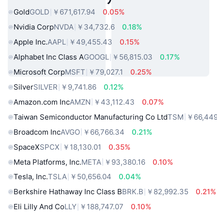
Gold
GOLD
￥671,617.94
0.05%
Nvidia Corp
NVDA
￥34,732.6
0.18%
Apple Inc.
AAPL
￥49,455.43
0.15%
Alphabet Inc Class A
GOOGL
￥56,815.03
0.17%
Microsoft Corp
MSFT
￥79,027.1
0.25%
Silver
SILVER
￥9,741.86
0.12%
Amazon.com Inc
AMZN
￥43,112.43
0.07%
Taiwan Semiconductor Manufacturing Co Ltd
TSM
￥66,449
Broadcom Inc
AVGO
￥66,766.34
0.21%
SpaceX
SPCX
￥18,130.01
0.35%
Meta Platforms, Inc.
META
￥93,380.16
0.10%
Tesla, Inc.
TSLA
￥50,656.04
0.04%
Berkshire Hathaway Inc Class B
BRK.B
￥82,992.35
0.21%
Eli Lilly And Co
LLY
￥188,747.07
0.10%