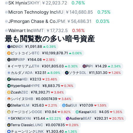
SK Hynix
SKHY
￥22,923.72
0.76%
Micron Technology Inc
MU
￥140,680.85
0.75%
JPmorgan Chase & Co
JPM
￥56,486.31
0.03%
Walmart Inc
WMT
￥17,732.5
0.16%
最も閲覧数の多い暗号資産
ADI
ADI
¥1,091.88
0.39%
ビットコイン
BTC
¥10,199,878.71
0.06%
XRP
XRP
¥164.08
2.18%
イーサリアム
ETH
¥301,805.03
Pi
PI
¥14.29
0.30%
2.34%
カルダノ
ADA
¥32.51
ソラナ
SOL
¥11,531.30
8.09%
1.26%
Heima
HEI
¥32.13
23.46%
Hyperliquid
HYPE
¥8,883.75
0.74%
Zcash
ZEC
¥78,392.71
3.84%
シバイヌ
SHIB
¥0.0007439
3.84%
Stellar
XLM
¥25.63
Sui
SUI
¥107.09
2.21%
1.59%
ドージコイン
DOGE
¥10.94
Kaspa
KAS
¥4.05
0.92%
1.35%
SKYAI
SKYAI
¥15.44
Audiera
BEAT
¥292.31
52.22%
20.75%
Terra Classic
LUNC
¥0.007835
0.28%
チェーンリンク
LINK
¥1,303.40
1.36%