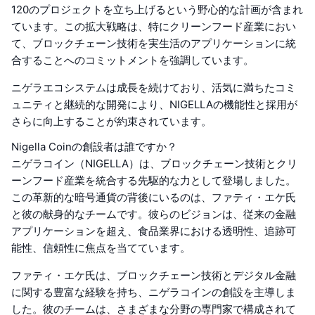
120のプロジェクトを立ち上げるという野心的な計画が含まれ
ています。この拡大戦略は、特にクリーンフード産業におい
て、ブロックチェーン技術を実生活のアプリケーションに統
合することへのコミットメントを強調しています。
ニゲラエコシステムは成長を続けており、活気に満ちたコミ
ュニティと継続的な開発により、NIGELLAの機能性と採用が
さらに向上することが約束されています。
Nigella Coinの創設者は誰ですか？
ニゲラコイン（NIGELLA）は、ブロックチェーン技術とクリ
ーンフード産業を統合する先駆的な力として登場しました。
この革新的な暗号通貨の背後にいるのは、ファティ・エケ氏
と彼の献身的なチームです。彼らのビジョンは、従来の金融
アプリケーションを超え、食品業界における透明性、追跡可
能性、信頼性に焦点を当てています。
ファティ・エケ氏は、ブロックチェーン技術とデジタル金融
に関する豊富な経験を持ち、ニゲラコインの創設を主導しま
した。彼のチームは、さまざまな分野の専門家で構成されて