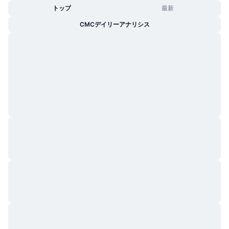
トップ
最新
トレンド
暗号資産ETF
学ぶ
CMC MCP
CMCデイリーアナリシス
新着
ビットコインETF
x402
ニュース
クリプト
イーサリアムETF
アカデミー
政治
テクニカル分析
リサーチ
スポーツ
RSI
ビデオ一覧
ファイナンス
MACD
暗号資産用語集
テック
デリバティブ
キャンペーン
NFT
概要
エアドロップ
NFT総合統計
清算
ダイヤモンド・リワード