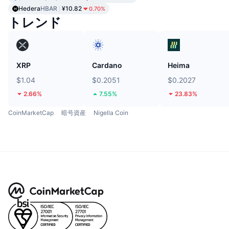
Hedera
HBAR
¥10.82
0.70%
トレンド
XRP
Cardano
Heima
$1.04
$0.2051
$0.2027
2.66%
7.55%
23.83%
CoinMarketCap
暗号資産
Nigella Coin