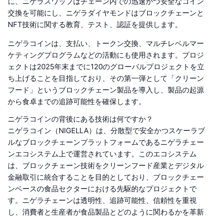
に、ニゲラスワップはチェーン内での迅速かつ安全なコイン
交換を可能にし、ニゲラダイヤモンドはブロックチェーンと
NFT技術に関する教育、テスト、認証を提供します。
ニゲラコインは、支払い、トークン交換、マルチレベルマー
ケティングプログラムなどの活動にも使用されます。プロジ
ェクトは2025年末までに120のグローバルプロジェクトを立
ち上げることを目指しており、その第一弾として「クリーン
フード」というブロックチェーン製品を導入し、製品の起源
から食卓までの追跡可能性を確保します。
ニゲラコインの背後にある技術は何ですか？
ニゲラコイン（NIGELLA）は、分散型で安全かつスケーラブ
ルなブロックチェーンプラットフォームであるニゲラチェー
ンエコシステム上で運営されています。このエコシステム
は、ブロックチェーン技術をクリーンフード産業とデジタル
金融取引に統合することを目的としており、ブロックチェー
ンベースの食品セクターにおける先駆的なプロジェクトで
す。ニゲラチェーンは透明性、追跡可能性、信頼性を重視
し、消費者と生産者が食品製品とどのように関わるかを革新