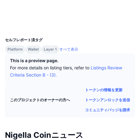
トップトレーダー
記事一覧
取引所の流入/流出
DEX API
コンバーター
ソーシャルメディア
リーダーボード
現物
3.2
評価(CertiK)
センチメント
エンタープライズ
ニュースレター
インジケーター
トレンド
エクスプローラー
explorer.nigella.io
デリバティブ
UCID
31293
料金
CMC Launch
上場予定
恐怖と強欲指数・
セルフレポート済タグ
リソース
CMCラボ
Platform
Wallet
Layer 1
すべて表示
最近追加されたコイン
アルトコインシーズンインデックス
This is a preview page.
CMC Max
上昇率上位＆下落率上位
市場サイクル指標
For more details on listing tiers, refer to
Listings Review
ドキュメンテーション
Criteria Section B - (3).
トップニュース
訪問数最多
ビットコインのドミナンス
よくある質問
トークンの情報を更新
Telegramボット
コミュニティセンチメント
CoinMarketCap 20インデックス
トークンアンロックを送信
このプロジェクトのオーナーの方へ
AIインテグレーション
広告掲載について
コミュニティバッジを請求
チェーンランキング
CoinMarketCap 100インデックス
CMCエージェントハブ
予測市場
ETFフロー
サイトウィジェット
Nigella Coinニュース
スキルマーケットプレイス