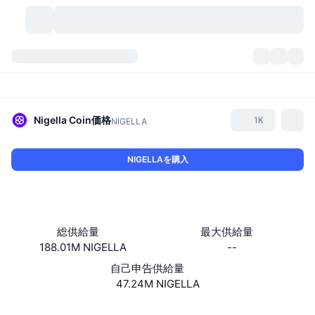
暗号資産
ダッシュボード
暗号資産
DexScan
市場数
ランキング
Nigella Coin
価格
1K
NIGELLA
シグナル
取引所
カテゴリー
New
市況概要
NIGELLAを購入
人気急上昇
コミュニティ
過去のスナップショット
現物市場
中央集権型取引所
新規
フィード
API
トークンのロック解除
暗号資産の数
現物
総供給量
最大供給量
188.01M NIGELLA
--
値上がり銘柄
トピック
利回り
プロダクト
ビットコイントレジャリー
デリバティブ
API
自己申告供給量
ミームエクスプローラー
47.24M NIGELLA
ライブ
実世界資産
BNBトレジャリー
プロダクト
暗号資産API
分散型取引所
ウェブサイト
Website
Whitepaper