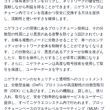
コイン保有者がコインをロックし、ネットワークの健全性に
貢献しながら利益を得ることができます。ニゲラスワップは
チェーン内でコインを迅速かつ安全に交換する方法を提供
し、流動性と使いやすさを確保します。
ニゲラコインの背後にあるブロックチェーン技術は、その分
散型の性質により悪意のある攻撃を防ぐよう設計されていま
す。台帳を複数のノードに分散させることで、単一のエンテ
ィティがネットワーク全体を制御することができなくなりま
す。この分散化により、悪意のあるアクターが台帳を改ざん
したり、取引を操作したりすることが非常に困難になりま
す。さらに、ニゲラチェーンは高度な暗号技術を使用して取
引を保護し、ユーザーデータを守ります。
ニゲラチェーンのセキュリティと透明性へのコミットメント
は、分散型金融（DeFi）プロトコルや高流動性の分散型取引
所（DEX）にも及びます。これらの機能は、貸し出し、借り
入れ、取引など、安全で効率的な金融サービスをユーザーに
提供し、すべてニゲラエコシステム内で行われます。ブロッ
クチェーンベースのマルチレベルマーケティング（MLM）プ