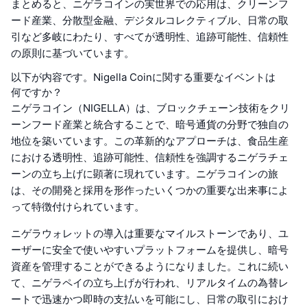
まとめると、ニゲラコインの実世界での応用は、クリーンフ
ード産業、分散型金融、デジタルコレクティブル、日常の取
引など多岐にわたり、すべてが透明性、追跡可能性、信頼性
の原則に基づいています。
以下が内容です。Nigella Coinに関する重要なイベントは
何ですか？
ニゲラコイン（NIGELLA）は、ブロックチェーン技術をクリ
ーンフード産業と統合することで、暗号通貨の分野で独自の
地位を築いています。この革新的なアプローチは、食品生産
における透明性、追跡可能性、信頼性を強調するニゲラチェ
ーンの立ち上げに顕著に現れています。ニゲラコインの旅
は、その開発と採用を形作ったいくつかの重要な出来事によ
って特徴付けられています。
ニゲラウォレットの導入は重要なマイルストーンであり、ユ
ーザーに安全で使いやすいプラットフォームを提供し、暗号
資産を管理することができるようになりました。これに続い
て、ニゲラペイの立ち上げが行われ、リアルタイムの為替レ
ートで迅速かつ即時の支払いを可能にし、日常の取引におけ