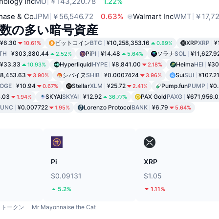
nology Inc
MU
￥143,220.78
1.22%
hase & Co
JPM
￥56,546.72
0.63%
Walmart Inc
WMT
￥17,72
数の多い暗号資産
¥6.30
ビットコイン
BTC
¥10,258,353.16
XRP
XRP
¥
10.61%
0.89%
TH
¥303,380.44
Pi
PI
¥14.48
ソラナ
SOL
¥11,627.9
2.52%
5.64%
¥33.33
Hyperliquid
HYPE
¥8,841.00
Heima
HEI
¥30
10.93%
2.18%
8,453.63
シバイヌ
SHIB
¥0.0007424
Sui
SUI
¥107.2
3.90%
3.96%
OGE
¥10.94
Stellar
XLM
¥25.72
Pump.fun
PUMP
¥0
0.67%
2.41%
.03
SKYAI
SKYAI
¥12.92
PAX Gold
PAXG
¥671,956.0
1.94%
36.77%
LUNC
¥0.007722
Lorenzo Protocol
BANK
¥6.79
1.95%
5.64%
ド
Pi
XRP
$0.09131
$1.05
5.2%
1.11%
トークン
Mr Mayonnaise the Cat