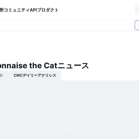
所
コミュニティ
API
プロダクト
onnaise the Catニュース
新
CMCデイリーアナリシス