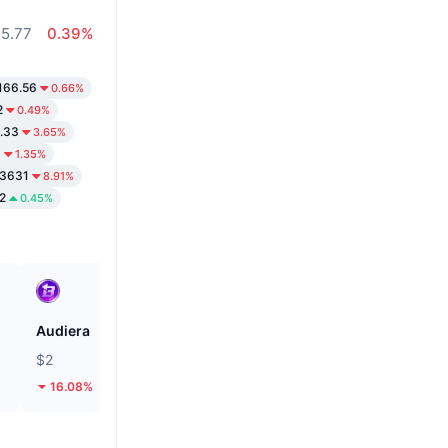
5.77
0.39%
166.56
0.66%
2
0.49%
.33
3.65%
1
1.35%
.3631
8.91%
2
0.45%
Audiera
Cash Cat
$2
$0.1214
16.08%
31.01%