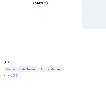
1B MAYO
ウェブサイト
Website
ソーシャルメディア
コントラクト一覧
81GRrR...Gipump
2.6
評価(CertiK)
エクスプローラー
solscan.io
ウォレット
UCID
33968
タグ
Memes
Cat-Themed
Animal Memes
すべて表示