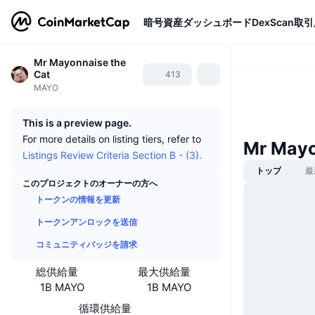
暗号資産
ダッシュボード
DexScan
取引
Mr Mayonnaise the
Cat
413
MAYO
This is a preview page.
For more details on listing tiers, refer to
Mr May
Listings Review Criteria Section B - (3).
トップ
最
このプロジェクトのオーナーの方へ
トークンの情報を更新
トークンアンロックを送信
コミュニティバッジを請求
総供給量
最大供給量
1B MAYO
1B MAYO
循環供給量