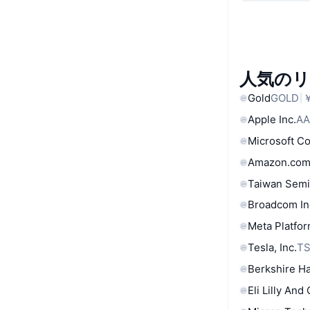
人気の
Gold
GOLD
￥
Apple Inc.
AA
Microsoft C
Amazon.com
Taiwan Semi
Broadcom In
Meta Platfor
Tesla, Inc.
T
Berkshire Ha
Eli Lilly And