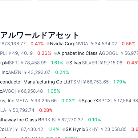
リアルワールドアセット
673,138.77
0.41%
Nvidia Corp
NVDA
￥34,534.02
0.56%
PL
￥49,140.19
0.26%
Alphabet Inc Class A
GOOGL
￥56,977
orp
MSFT
￥78,458.99
1.61%
Silver
SILVER
￥9,715.06
0.4
 Inc
AMZN
￥43,293.07
0.24%
conductor Manufacturing Co Ltd
TSM
￥66,753.65
1.79%
c
AVGO
￥66,958.48
1.05%
ms, Inc.
META
￥93,295.66
0.03%
SpaceX
SPCX
￥17,564.9
SLA
￥50,792.74
0.28%
thaway Inc Class B
BRK.B
￥82,270.37
0.10%
 Co
LLY
￥187,430.42
1.14%
SK Hynix
SKHY
￥23,058.85
3.