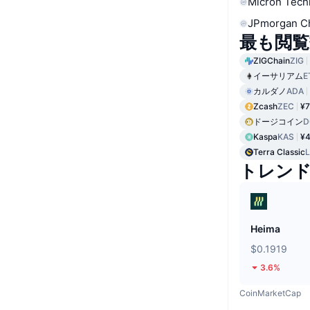
Micron Tech
JPmorgan C
最も閲覧
ZIGChain
ZIG
イーサリアム
E
カルダノ
ADA
Zcash
ZEC
¥7
ドージコイン
D
Kaspa
KAS
¥4
Terra Classic
トレン
Heima
$0.1919
3.6%
CoinMarketCap