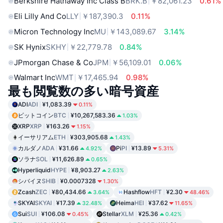
Berkshire Hathaway Inc Class B
BRK.B
￥82,061.23
0.61%
Eli Lilly And Co
LLY
￥187,390.3
0.11%
Micron Technology Inc
MU
￥143,089.67
3.14%
SK Hynix
SKHY
￥22,779.78
0.84%
JPmorgan Chase & Co
JPM
￥56,109.01
0.06%
Walmart Inc
WMT
￥17,465.94
0.98%
最も閲覧数の多い暗号資産
ADI
ADI
¥1,083.39
0.11%
ビットコイン
BTC
¥10,267,583.36
1.03%
XRP
XRP
¥163.26
1.15%
イーサリアム
ETH
¥303,905.68
1.43%
カルダノ
ADA
¥31.66
Pi
PI
¥13.89
4.92%
5.31%
ソラナ
SOL
¥11,626.89
0.65%
Hyperliquid
HYPE
¥8,903.27
2.63%
シバイヌ
SHIB
¥0.0007328
1.30%
Zcash
ZEC
¥80,434.66
Hashflow
HFT
¥2.30
3.64%
48.46%
SKYAI
SKYAI
¥17.39
Heima
HEI
¥37.62
32.48%
11.65%
Sui
SUI
¥106.08
Stellar
XLM
¥25.36
0.45%
0.42%