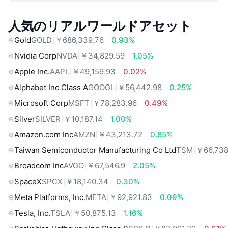
人気のリアルワールドアセット
Gold
GOLD
￥686,339.76
0.93%
Nvidia Corp
NVDA
￥34,829.59
1.05%
Apple Inc.
AAPL
￥49,159.93
0.02%
Alphabet Inc Class A
GOOGL
￥56,442.98
0.25%
Microsoft Corp
MSFT
￥78,283.96
0.49%
Silver
SILVER
￥10,187.14
1.00%
Amazon.com Inc
AMZN
￥43,213.72
0.85%
Taiwan Semiconductor Manufacturing Co Ltd
TSM
￥66,738
Broadcom Inc
AVGO
￥67,546.9
2.05%
SpaceX
SPCX
￥18,140.34
0.30%
Meta Platforms, Inc.
META
￥92,921.83
0.09%
Tesla, Inc.
TSLA
￥50,875.13
1.16%