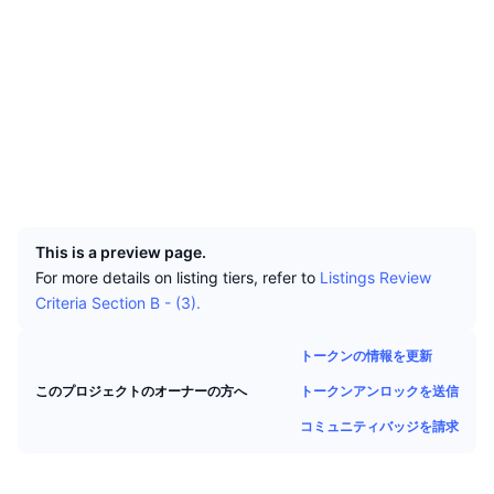
トップトレーダー
記事一覧
ウェブサイト
取引所の流入/流出
DEX API
コンバーター
リーダーボード
現物
ソーシャルメディア
センチメント
エンタープライズ
ニュースレター
インジケーター
トレンド
デリバティブ
コントラクト一覧
0x4404...b46815
etherscan.io
料金
CMC Launch
エクスプローラー
上場予定
恐怖と強欲指数・
ウォレット
リソース
CMCラボ
最近追加されたコイン
アルトコインシーズンインデックス
UCID
33606
CMC Max
上昇率上位＆下落率上位
市場サイクル指標
ドキュメンテーション
This is a preview page.
トップニュース
For more details on listing tiers, refer to
Listings Review
訪問数最多
ビットコインのドミナンス
Criteria Section B - (3).
よくある質問
Telegramボット
コミュニティセンチメント
CoinMarketCap 20インデックス
トークンの情報を更新
AIインテグレーション
広告掲載について
チェーンランキング
トークンアンロックを送信
CoinMarketCap 100インデックス
このプロジェクトのオーナーの方へ
CMCエージェントハブ
コミュニティバッジを請求
予測市場
ETFフロー
サイトウィジェット
スキルマーケットプレイス