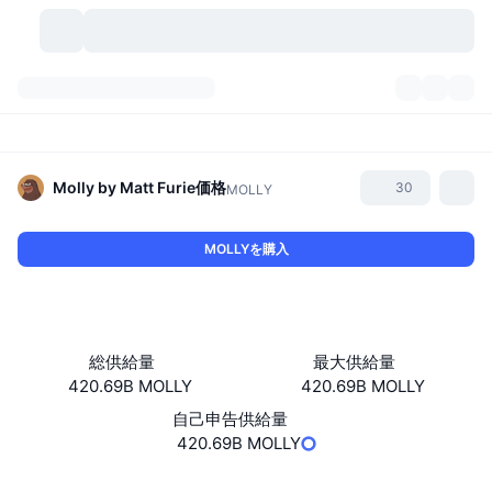
暗号資産
ダッシュボード
暗号資産
DexScan
市場数
ランキング
Molly by Matt Furie
価格
30
MOLLY
シグナル
取引所
カテゴリー
New
市況概要
MOLLYを購入
人気急上昇
コミュニティ
過去のスナップショット
現物市場
中央集権型取引所
新規
フィード
API
トークンのロック解除
暗号資産の数
現物
総供給量
最大供給量
420.69B MOLLY
420.69B MOLLY
値上がり銘柄
トピック
利回り
プロダクト
ビットコイントレジャリー
デリバティブ
API
自己申告供給量
ミームエクスプローラー
420.69B MOLLY
ライブ
実世界資産
BNBトレジャリー
プロダクト
暗号資産API
分散型取引所
Website