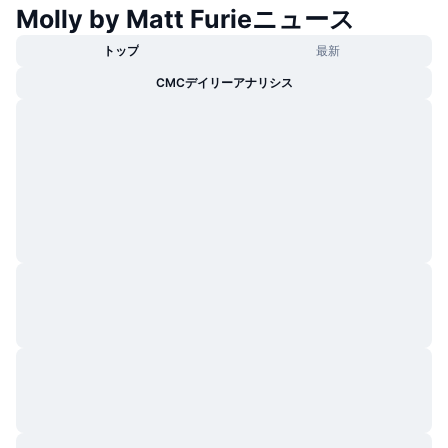
Molly by Matt Furieニュース
トレンド
暗号資産ETF
学ぶ
CMC MCP
トップ
最新
新着
ビットコインETF
x402
ニュース
CMCデイリーアナリシス
クリプト
イーサリアムETF
アカデミー
政治
テクニカル分析
リサーチ
スポーツ
RSI
ビデオ一覧
ファイナンス
MACD
暗号資産用語集
テック
デリバティブ
キャンペーン
NFT
概要
エアドロップ
NFT総合統計
清算
ダイヤモンド・リワード