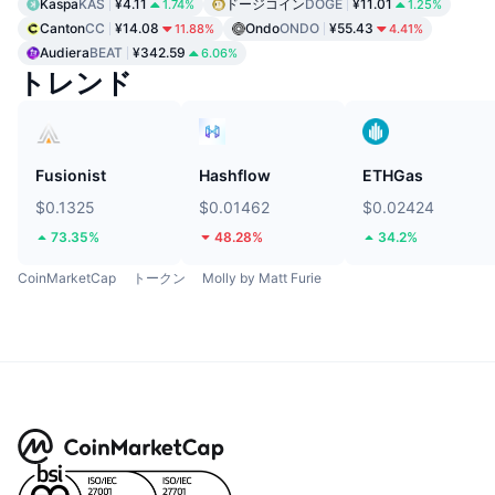
Kaspa
KAS
¥4.11
ドージコイン
DOGE
¥11.01
1.74%
1.25%
Canton
CC
¥14.08
Ondo
ONDO
¥55.43
11.88%
4.41%
Audiera
BEAT
¥342.59
6.06%
トレンド
Fusionist
Hashflow
ETHGas
$0.1325
$0.01462
$0.02424
73.35%
48.28%
34.2%
CoinMarketCap
トークン
Molly by Matt Furie