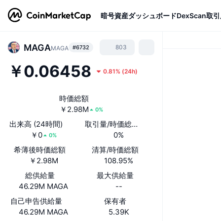
暗号資産
ダッシュボード
DexScan
取引
MAGA
803
#6732
MAGA
￥0.06458
0.81%
(
24h
)
時価総額
￥2.98M
0%
出来高 (24時間)
取引量/時価総額(24時間)
￥0
0%
0%
希薄後時価総額
清算/時価総額
￥2.98M
108.95%
総供給量
最大供給量
46.29M MAGA
--
自己申告供給量
保有者
46.29M MAGA
5.39K