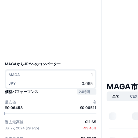
ウェブサイト
Website
ソーシャルメディア
コントラクト一覧
sfYDFZ...Vm7Eyg
エクスプローラー
solscan.io
ウォレット
UCID
31662
MAGAからJPYへのコンバーター
MAGA
JPY
MAGA
価格パフォーマンス
24時間
全て
CEX
最安値
高
¥0.06458
¥0.06511
過去最高値
¥11.65
Jul 27, 2024
(
2y ago
)
-99.45
%