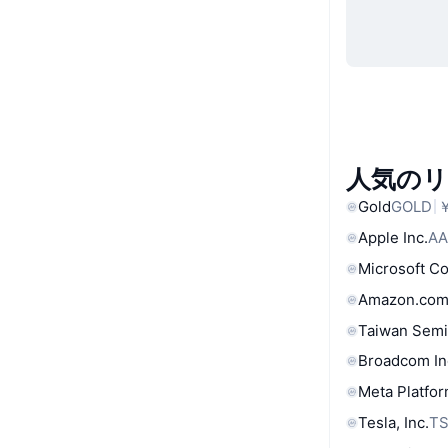
人気の
Gold
GOLD
￥
Apple Inc.
AA
Microsoft C
Amazon.com
Taiwan Semi
Broadcom In
Meta Platfor
Tesla, Inc.
T