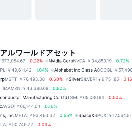
リアルワールドアセット
673,054.67
0.22%
Nvidia Corp
NVDA
￥34,859.19
0.72%
PL
￥49,611.42
1.04%
Alphabet Inc Class A
GOOGL
￥57,498
orp
MSFT
￥76,493.38
0.60%
Silver
SILVER
￥9,751.85
0.1
 Inc
AMZN
￥43,388.68
0.80%
conductor Manufacturing Co Ltd
TSM
￥65,036.84
0.50%
c
AVGO
￥66,144.04
0.16%
ms, Inc.
META
￥93,463.32
0.55%
SpaceX
SPCX
￥17,564.81
SLA
￥50,749.72
0.03%