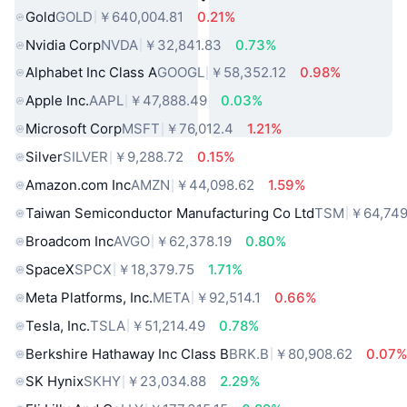
Gold
GOLD
￥640,004.81
0.21%
Nvidia Corp
NVDA
￥32,841.83
0.73%
Alphabet Inc Class A
GOOGL
￥58,352.12
0.98%
Apple Inc.
AAPL
￥47,888.49
0.03%
Microsoft Corp
MSFT
￥76,012.4
1.21%
Silver
SILVER
￥9,288.72
0.15%
Amazon.com Inc
AMZN
￥44,098.62
1.59%
Taiwan Semiconductor Manufacturing Co Ltd
TSM
￥64,749
Broadcom Inc
AVGO
￥62,378.19
0.80%
SpaceX
SPCX
￥18,379.75
1.71%
Meta Platforms, Inc.
META
￥92,514.1
0.66%
Tesla, Inc.
TSLA
￥51,214.49
0.78%
Berkshire Hathaway Inc Class B
BRK.B
￥80,908.62
0.07
SK Hynix
SKHY
￥23,034.88
2.29%