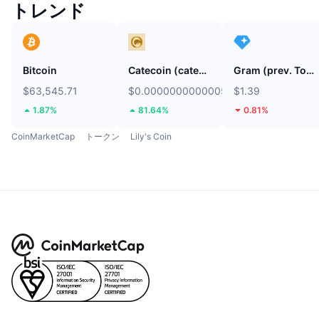
トレンド
Bitcoin
Catecoin (catecoin.shop)
Gram (prev. Toncoin)
$63,545.71
$0.0000000000005407
$1.39
1.87%
81.64%
0.81%
CoinMarketCap
トークン
Lily's Coin