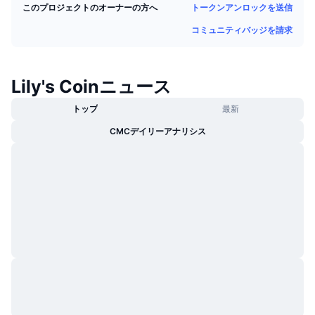
トークンアンロックを送信
このプロジェクトのオーナーの方へ
トレンド
暗号資産ETF
学ぶ
CMC MCP
コミュニティバッジを請求
新着
ビットコインETF
x402
ニュース
クリプト
イーサリアムETF
Lily's Coinニュース
アカデミー
トップ
最新
政治
テクニカル分析
リサーチ
CMCデイリーアナリシス
スポーツ
RSI
ビデオ一覧
ファイナンス
MACD
暗号資産用語集
テック
デリバティブ
キャンペーン
NFT
概要
エアドロップ
NFT総合統計
清算
ダイヤモンド・リワード