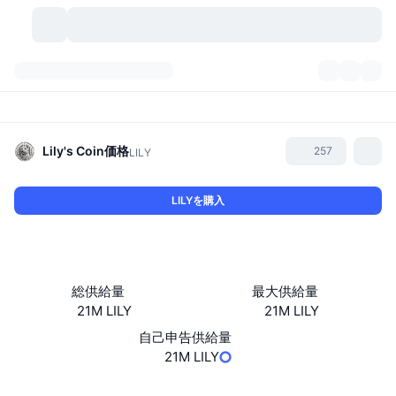
暗号資産
ダッシュボード
暗号資産
DexScan
市場数
ランキング
Lily's Coin
価格
257
LILY
シグナル
取引所
カテゴリー
New
市況概要
LILYを購入
人気急上昇
コミュニティ
過去のスナップショット
現物市場
中央集権型取引所
新規
フィード
API
トークンのロック解除
暗号資産の数
現物
総供給量
最大供給量
21M LILY
21M LILY
値上がり銘柄
トピック
利回り
プロダクト
ビットコイントレジャリー
デリバティブ
API
自己申告供給量
ミームエクスプローラー
21M LILY
ライブ
実世界資産
BNBトレジャリー
プロダクト
暗号資産API
分散型取引所
ウェブサイト
Website