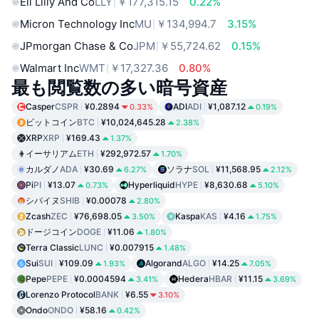
Eli Lilly And Co
LLY
￥177,315.15
0.22%
Micron Technology Inc
MU
￥134,994.7
3.15%
JPmorgan Chase & Co
JPM
￥55,724.62
0.15%
Walmart Inc
WMT
￥17,327.36
0.80%
最も閲覧数の多い暗号資産
Casper
CSPR
¥0.2894
ADI
ADI
¥1,087.12
0.33%
0.19%
ビットコイン
BTC
¥10,024,645.28
2.38%
XRP
XRP
¥169.43
1.37%
イーサリアム
ETH
¥292,972.57
1.70%
カルダノ
ADA
¥30.69
ソラナ
SOL
¥11,568.95
6.27%
2.12%
Pi
PI
¥13.07
Hyperliquid
HYPE
¥8,630.68
0.73%
5.10%
シバイヌ
SHIB
¥0.00078
2.80%
Zcash
ZEC
¥76,698.05
Kaspa
KAS
¥4.16
3.50%
1.75%
ドージコイン
DOGE
¥11.06
1.80%
Terra Classic
LUNC
¥0.007915
1.48%
Sui
SUI
¥109.09
Algorand
ALGO
¥14.25
1.93%
7.05%
Pepe
PEPE
¥0.0004594
Hedera
HBAR
¥11.15
3.41%
3.69%
Lorenzo Protocol
BANK
¥6.55
3.10%
Ondo
ONDO
¥58.16
0.42%