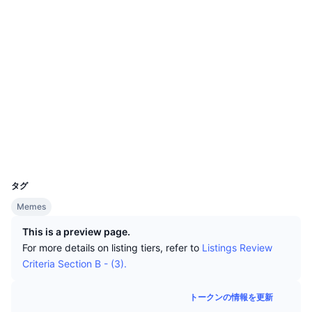
トップトレーダー
記事一覧
取引所の流入/流出
DEX API
コンバーター
ソーシャルメディア
リーダーボード
現物
0x7ce8...4B7315
センチメント
エンタープライズ
ニュースレター
コントラクト一覧
インジケーター
トレンド
デリバティブ
3.1
評価(CertiK)
料金
CMC Launch
上場予定
恐怖と強欲指数・
etherscan.io
エクスプローラー
リソース
CMCラボ
最近追加されたコイン
アルトコインシーズンインデックス
ウォレット
CMC Max
上昇率上位＆下落率上位
市場サイクル指標
ドキュメンテーション
UCID
33718
トップニュース
訪問数最多
ビットコインのドミナンス
タグ
よくある質問
Memes
Telegramボット
コミュニティセンチメント
CoinMarketCap 20インデックス
This is a preview page.
AIインテグレーション
広告掲載について
チェーンランキング
For more details on listing tiers, refer to
Listings Review
CoinMarketCap 100インデックス
Criteria Section B - (3).
CMCエージェントハブ
予測市場
ETFフロー
サイトウィジェット
トークンの情報を更新
スキルマーケットプレイス