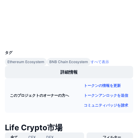
監査
今後の販売予定
ファンディングレート
学んで稼ぐ
etherscan.io
エクスプローラー
カレンダー
ウォレット
UCID
ICOカレンダー
11700
タグ
イベントカレンダー
Ethereum Ecosystem
BNB Chain Ecosystem
すべて表示
詳細情報
トークンの情報を更新
トークンアンロックを送信
このプロジェクトのオーナーの方へ
コミュニティバッジを請求
Life Crypto市場
全て
CEX
DEX
フィルター