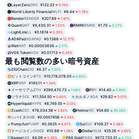
LayerZero
ZRO
¥122.32
0.74%
World Liberty Financial
WLFI
¥8.44
1.78%
Render
RENDER
¥207.89
1.91%
Quant
QNT
¥9,430.31
RMRK
RMRK
¥1.70
1.22%
0.27%
LightLink
LL
¥0.1874
0.35%
ADAPad
ADAPAD
¥0.1368
12.77%
Wat
WAT
¥0.00003636
2.17%
VGX Token
VGX
¥0.01713
0.26%
最も閲覧数の多い暗号資産
ZIGChain
ZIG
¥6.37
1.33%
ビットコイン
BTC
¥10,178,078.05
0.83%
XRP
XRP
¥165.11
1.34%
イーサリアム
ETH
¥299,470.73
Pi
PI
¥14.40
1.68%
3.80%
ソラナ
SOL
¥11,554.50
カルダノ
ADA
¥29.82
0.80%
3.01%
Hyperliquid
HYPE
¥8,749.55
3.13%
Zcash
ZEC
¥78,034.58
Heima
HEI
¥54.80
3.82%
95.58%
シバイヌ
SHIB
¥0.0007458
3.34%
Pump.fun
PUMP
¥0.3625
Sui
SUI
¥106.27
8.87%
2.48%
ドージコイン
DOGE
¥10.88
Stellar
XLM
¥25.26
1.08%
3.65%
Kaspa
KAS
¥4.09
PAX Gold
PAXG
¥672,733.51
0.36%
2.73%