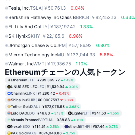
Tesla, Inc.
TSLA
￥50,761.3
0.04%
Berkshire Hathaway Inc Class B
BRK.B
￥82,452.13
0.63
Eli Lilly And Co
LLY
￥187,197.42
1.33%
SK Hynix
SKHY
￥22,185.6
6.98%
JPmorgan Chase & Co
JPM
￥57,186.92
0.80%
Micron Technology Inc
MU
￥133,044.93
5.68%
Walmart Inc
WMT
￥17,936.75
1.10%
Ethereumチェーンの人気トークン
Ethereum
ETH
¥299,369.72
1.49%
UNUS SED LEO
LEO
¥1,539.94
0.01%
Chainlink
LINK
¥1,280.42
0.45%
Shiba Inu
SHIB
¥0.0007597
3.06%
Tether Gold
XAUt
¥672,076.93
3.68%
Lido DAO
LDO
¥46.83
Lighter
LIT
¥341.50
5.13%
1.55%
Virtuals Protocol
VIRTUAL
¥88.88
0.81%
Nexo
NEXO
¥114.51
ether.fi
ETHFI
¥57.44
0.58%
0.78%
PAX Gold
PAXG
¥674,048.86
3.75%