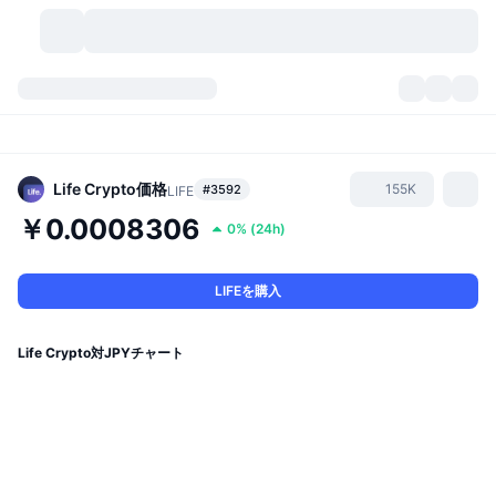
暗号資産
ダッシュボード
暗号資産
DexScan
市場数
ランキング
Life Crypto
価格
155K
#3592
LIFE
￥0.0008306
0%
(
24h
)
シグナル
取引所
カテゴリー
New
市況概要
人気急上昇
コミュニティ
過去のスナップショット
現物市場
中央集権型取引所
LIFEを購入
新規
フィード
API
トークンのロック解除
暗号資産の数
現物
Life Crypto対JPYチャート
値上がり銘柄
トピック
利回り
プロダクト
ビットコイントレジャリー
デリバティブ
API
ミームエクスプローラー
ライブ
実世界資産
BNBトレジャリー
プロダクト
暗号資産API
分散型取引所