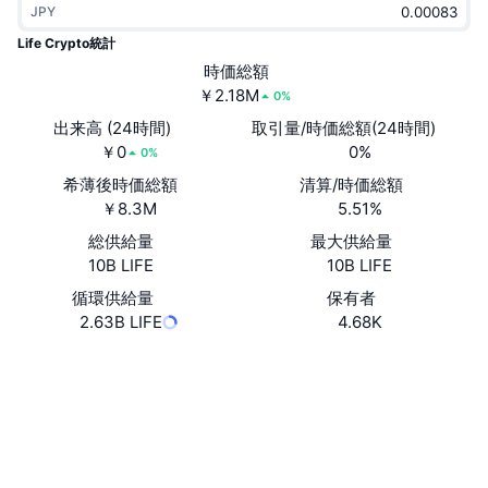
JPY
トレンド
暗号資産ETF
学ぶ
CMC MCP
Life Crypto統計
新着
時価総額
ビットコインETF
x402
ニュース
￥2.18M
0%
クリプト
イーサリアムETF
出来高 (24時間)
取引量/時価総額(24時間)
アカデミー
￥0
0%
0%
政治
希薄後時価総額
清算/時価総額
テクニカル分析
リサーチ
￥8.3M
5.51%
スポーツ
総供給量
最大供給量
RSI
ビデオ一覧
10B LIFE
10B LIFE
ファイナンス
MACD
循環供給量
保有者
暗号資産用語集
2.63B LIFE
4.68K
テック
ウェブサイト
Website
デリバティブ
キャンペーン
ソーシャルメディア
NFT
概要
エアドロップ
0x6c93...918EE6
コントラクト一覧
NFT総合統計
清算
2.7
ダイヤモンド・リワード
評価(CertiK)