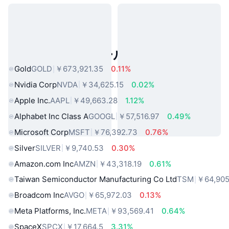
人気のリアルワールドアセット
Gold
GOLD
￥673,921.35
0.11%
Nvidia Corp
NVDA
￥34,625.15
0.02%
Apple Inc.
AAPL
￥49,663.28
1.12%
Alphabet Inc Class A
GOOGL
￥57,516.97
0.49%
Microsoft Corp
MSFT
￥76,392.73
0.76%
Silver
SILVER
￥9,740.53
0.30%
Amazon.com Inc
AMZN
￥43,318.19
0.61%
Taiwan Semiconductor Manufacturing Co Ltd
TSM
￥64,905
Broadcom Inc
AVGO
￥65,972.03
0.13%
Meta Platforms, Inc.
META
￥93,569.41
0.64%
SpaceX
SPCX
￥17,664.5
3.31%