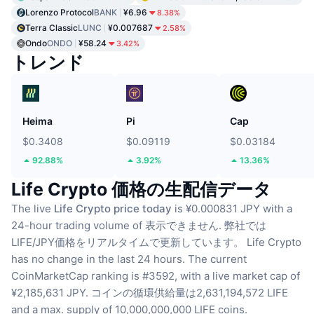
Lorenzo Protocol
BANK
¥6.96
8.38%
Terra Classic
LUNC
¥0.007687
2.58%
Ondo
ONDO
¥58.24
3.42%
トレンド
Heima
Pi
Cap
$0.3408
$0.09119
$0.03184
92.88%
3.92%
13.36%
Life Crypto 価格の生配信データ
The live
Life Crypto price today
is ¥0.000831 JPY with a
24-hour trading volume of 表示できません.
弊社では
LIFE/JPY価格をリアルタイムで更新しています。
Life Crypto
has no change in the last 24 hours.
The current
CoinMarketCap ranking is #3592, with a live market cap of
¥2,185,631 JPY.
コインの循環供給量は2,631,194,572 LIFE
and a max. supply of 10,000,000,000 LIFE coins.