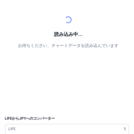
トップトレーダー
記事一覧
取引所の流入/流出
DEX API
コンバーター
リーダーボード
現物
センチメント
エンタープライズ
ニュースレター
インジケーター
トレンド
デリバティブ
料金
CMC Launch
読み込み中...
上場予定
恐怖と強欲指数・
お待ちください、チャートデータを読み込んでいます
リソース
CMCラボ
最近追加されたコイン
アルトコインシーズンインデックス
CMC Max
上昇率上位＆下落率上位
市場サイクル指標
ドキュメンテーション
トップニュース
訪問数最多
ビットコインのドミナンス
よくある質問
Telegramボット
コミュニティセンチメント
CoinMarketCap 20インデックス
AIインテグレーション
広告掲載について
チェーンランキング
CoinMarketCap 100インデックス
CMCエージェントハブ
LIFEからJPYへのコンバーター
予測市場
ETFフロー
サイトウィジェット
LIFE
スキルマーケットプレイス