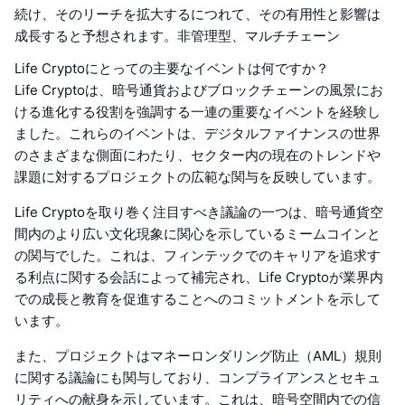
続け、そのリーチを拡大するにつれて、その有用性と影響は
成長すると予想されます。非管理型、マルチチェーン
Life Cryptoにとっての主要なイベントは何ですか？
Life Cryptoは、暗号通貨およびブロックチェーンの風景にお
ける進化する役割を強調する一連の重要なイベントを経験し
ました。これらのイベントは、デジタルファイナンスの世界
のさまざまな側面にわたり、セクター内の現在のトレンドや
課題に対するプロジェクトの広範な関与を反映しています。
Life Cryptoを取り巻く注目すべき議論の一つは、暗号通貨空
間内のより広い文化現象に関心を示しているミームコインと
の関与でした。これは、フィンテックでのキャリアを追求す
る利点に関する会話によって補完され、Life Cryptoが業界内
での成長と教育を促進することへのコミットメントを示して
います。
また、プロジェクトはマネーロンダリング防止（AML）規則
に関する議論にも関与しており、コンプライアンスとセキュ
リティへの献身を示しています。これは、暗号空間内での信