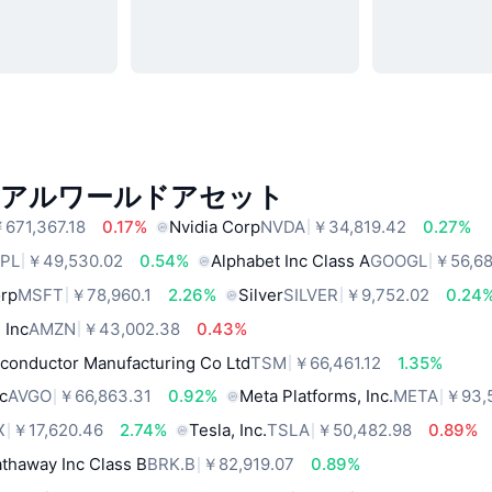
リアルワールドアセット
671,367.18
0.17%
Nvidia Corp
NVDA
￥34,819.42
0.27%
PL
￥49,530.02
0.54%
Alphabet Inc Class A
GOOGL
￥56,68
orp
MSFT
￥78,960.1
2.26%
Silver
SILVER
￥9,752.02
0.24
 Inc
AMZN
￥43,002.38
0.43%
conductor Manufacturing Co Ltd
TSM
￥66,461.12
1.35%
c
AVGO
￥66,863.31
0.92%
Meta Platforms, Inc.
META
￥93,5
X
￥17,620.46
2.74%
Tesla, Inc.
TSLA
￥50,482.98
0.89%
thaway Inc Class B
BRK.B
￥82,919.07
0.89%