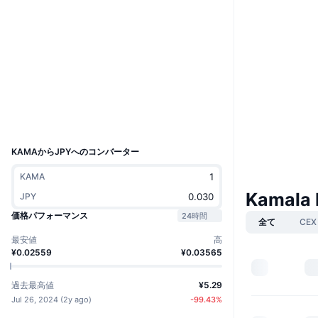
ウェブサイト
Website
ソーシャルメディア
コントラクト一覧
HnKkzR...1GCsJB
エクスプローラー
solscan.io
ウォレット
UCID
32419
KAMAからJPYへのコンバーター
KAMA
Kamala
JPY
価格パフォーマンス
24時間
全て
CEX
最安値
高
¥0.02559
¥0.03565
過去最高値
¥5.29
Jul 26, 2024
(
2y ago
)
-99.43
%