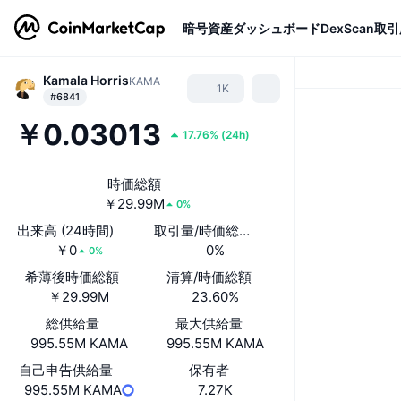
暗号資産
ダッシュボード
DexScan
取引
Kamala Horris
KAMA
1K
#6841
￥0.03013
17.76%
(
24h
)
時価総額
￥29.99M
0%
出来高 (24時間)
取引量/時価総額(24時間)
￥0
0%
0%
希薄後時価総額
清算/時価総額
￥29.99M
23.60%
総供給量
最大供給量
995.55M KAMA
995.55M KAMA
自己申告供給量
保有者
995.55M KAMA
7.27K