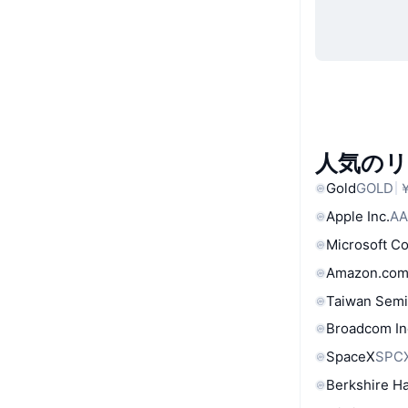
人気の
Gold
GOLD
￥
Apple Inc.
AA
Microsoft C
Amazon.com
Taiwan Semi
Broadcom In
SpaceX
SPC
Berkshire Ha