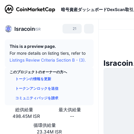
暗号資産
ダッシュボード
DexScan
取引
Isracoin
21
ISR
This is a preview page.
For more details on listing tiers, refer to
Listings Review Criteria Section B - (3).
Israco
このプロジェクトのオーナーの方へ
トークンの情報を更新
トークンアンロックを送信
コミュニティバッジを請求
総供給量
最大供給量
498.45M ISR
--
循環供給量
23.34M ISR