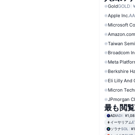
Gold
GOLD
￥
Apple Inc.
AA
Microsoft C
Amazon.com
Taiwan Semi
Broadcom In
Meta Platfor
Berkshire Ha
Eli Lilly And
Micron Tech
JPmorgan C
最も閲覧
ADI
ADI
¥1,08
イーサリアム
E
ソラナ
SOL
¥1