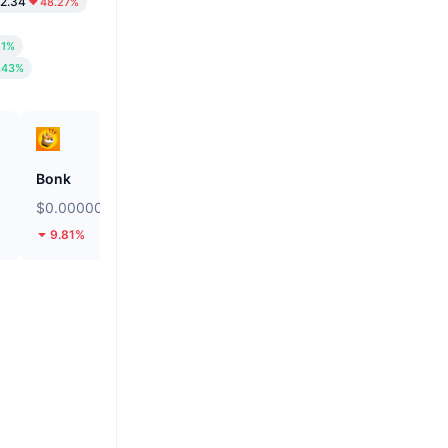
2.34
48.27%
11%
.43%
Bonk
SKYAI
$0.000002491
$0.1092
9.81%
32.21%