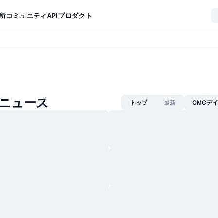
所
コミュニティ
API
プロダクト
inニュース
トップ
最新
CMCデ