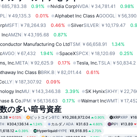
685,783.38
0.91%
Nvidia Corp
NVDA
￥34,781.41
0.98%
PL
￥49,135.3
0.01%
Alphabet Inc Class A
GOOGL
￥56,390
orp
MSFT
￥78,264.93
0.46%
Silver
SILVER
￥10,179.47
0.
 Inc
AMZN
￥43,195.68
0.87%
conductor Manufacturing Co Ltd
TSM
￥66,658.91
1.34%
c
AVGO
￥67,432
1.94%
SpaceX
SPCX
￥18,120.69
0.25%
ms, Inc.
META
￥92,625.9
0.17%
Tesla, Inc.
TSLA
￥50,834.2
thaway Inc Class B
BRK.B
￥82,011.44
0.61%
 Co
LLY
￥187,307.92
0.09%
nology Inc
MU
￥143,346.38
3.39%
SK Hynix
SKHY
￥22,76
hase & Co
JPM
￥56,136.63
0.17%
Walmart Inc
WMT
￥17,45
数の多い暗号資産
3.38
ビットコイン
BTC
¥10,268,972.04
XRP
XRP
¥16
0.13%
0.90%
TH
¥304,136.14
カルダノ
ADA
¥31.63
Pi
PI
¥13.89
1.24%
4.60%
1,618.12
Hyperliquid
HYPE
¥8,918.95
0.39%
2.73%