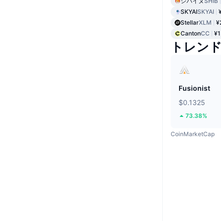
シバイヌ
SHIB
SKYAI
SKYAI
Stellar
XLM
¥
Canton
CC
¥1
トレン
Fusionist
$0.1325
73.38%
CoinMarketCap