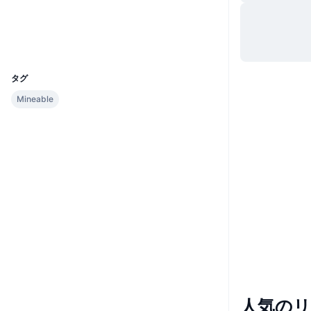
ウェブサイト
Website
エクスプローラー
blockexplorer.israelcoin.org
UCID
252
タグ
Mineable
人気の