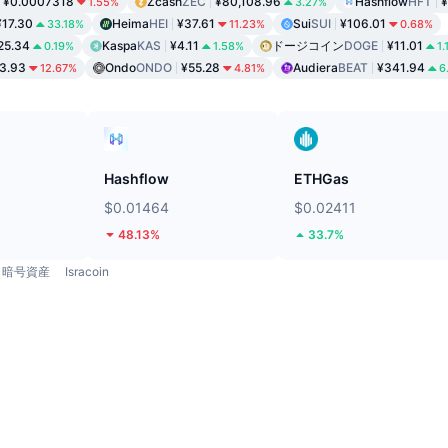
¥0.0007318
Zcash
ZEC
¥80,108.96
Hashflow
HFT
¥
1.55%
3.27%
¥17.30
Heima
HEI
¥37.61
Sui
SUI
¥106.01
33.18%
11.23%
0.68%
25.34
Kaspa
KAS
¥4.11
ドージコイン
DOGE
¥11.01
0.19%
1.58%
1.
3.93
Ondo
ONDO
¥55.28
Audiera
BEAT
¥341.94
12.67%
4.81%
6
ド
Hashflow
ETHGas
$0.01464
$0.02411
48.13%
33.7%
暗号資産
Isracoin