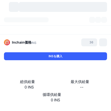
暗号資産
ダッシュボード
暗号資産
DexScan
市場数
ランキング
Inchain
価格
36
INS
シグナル
取引所
カテゴリー
New
市況概要
INSを購入
人気急上昇
コミュニティ
過去のスナップショット
現物市場
中央集権型取引所
新規
フィード
API
トークンのロック解除
暗号資産の数
現物
総供給量
最大供給量
0 INS
--
値上がり銘柄
トピック
利回り
プロダクト
ビットコイントレジャリー
デリバティブ
API
循環供給量
ミームエクスプローラー
0 INS
ライブ
実世界資産
BNBトレジャリー
プロダクト
暗号資産API
分散型取引所
ウェブサイト
Website