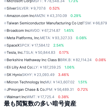
Microsoft Corp
MSFT
￥78,548.34
1.73%
Silver
SILVER
￥9,707.6
0.52%
Amazon.com Inc
AMZN
￥43,310.09
0.29%
Taiwan Semiconductor Manufacturing Co Ltd
TSM
￥66,879
Broadcom Inc
AVGO
￥67,214.87
1.45%
Meta Platforms, Inc.
META
￥93,327.33
0.08%
SpaceX
SPCX
￥17,584.12
2.54%
Tesla, Inc.
TSLA
￥50,844.83
0.17%
Berkshire Hathaway Inc Class B
BRK.B
￥82,114.24
0.08%
Eli Lilly And Co
LLY
￥187,259.25
1.06%
SK Hynix
SKHY
￥23,093.49
3.46%
Micron Technology Inc
MU
￥143,607.02
1.51%
JPmorgan Chase & Co
JPM
￥56,489.31
0.72%
Walmart Inc
WMT
￥17,725.4
0.38%
最も閲覧数の多い暗号資産