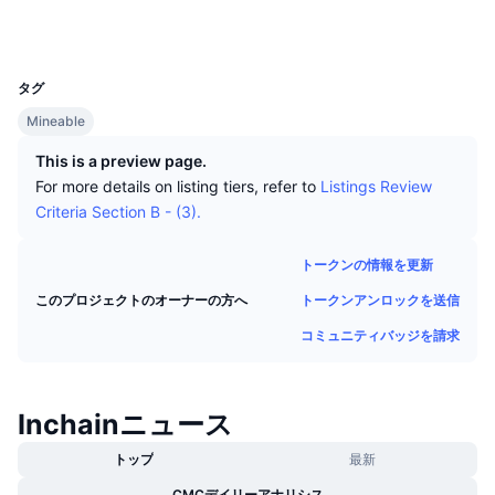
トップトレーダー
記事一覧
取引所の流入/流出
DEX API
コンバーター
ソーシャルメディア
リーダーボード
現物
UCID
1919
センチメント
エンタープライズ
ニュースレター
インジケーター
トレンド
デリバティブ
タグ
料金
CMC Launch
Mineable
上場予定
恐怖と強欲指数・
This is a preview page.
リソース
CMCラボ
最近追加されたコイン
アルトコインシーズンインデックス
For more details on listing tiers, refer to
Listings Review
Criteria Section B - (3).
CMC Max
上昇率上位＆下落率上位
市場サイクル指標
ドキュメンテーション
トークンの情報を更新
トップニュース
訪問数最多
ビットコインのドミナンス
トークンアンロックを送信
このプロジェクトのオーナーの方へ
よくある質問
Telegramボット
コミュニティバッジを請求
コミュニティセンチメント
CoinMarketCap 20インデックス
AIインテグレーション
広告掲載について
チェーンランキング
CoinMarketCap 100インデックス
Inchainニュース
CMCエージェントハブ
予測市場
トップ
最新
ETFフロー
サイトウィジェット
スキルマーケットプレイス
CMCデイリーアナリシス