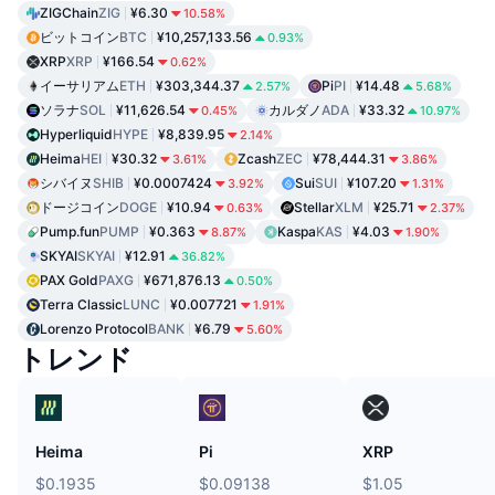
ZIGChain
ZIG
¥6.30
10.58%
ビットコイン
BTC
¥10,257,133.56
0.93%
XRP
XRP
¥166.54
0.62%
イーサリアム
ETH
¥303,344.37
Pi
PI
¥14.48
2.57%
5.68%
ソラナ
SOL
¥11,626.54
カルダノ
ADA
¥33.32
0.45%
10.97%
Hyperliquid
HYPE
¥8,839.95
2.14%
Heima
HEI
¥30.32
Zcash
ZEC
¥78,444.31
3.61%
3.86%
シバイヌ
SHIB
¥0.0007424
Sui
SUI
¥107.20
3.92%
1.31%
ドージコイン
DOGE
¥10.94
Stellar
XLM
¥25.71
0.63%
2.37%
Pump.fun
PUMP
¥0.363
Kaspa
KAS
¥4.03
8.87%
1.90%
SKYAI
SKYAI
¥12.91
36.82%
PAX Gold
PAXG
¥671,876.13
0.50%
Terra Classic
LUNC
¥0.007721
1.91%
Lorenzo Protocol
BANK
¥6.79
5.60%
トレンド
Heima
Pi
XRP
$0.1935
$0.09138
$1.05