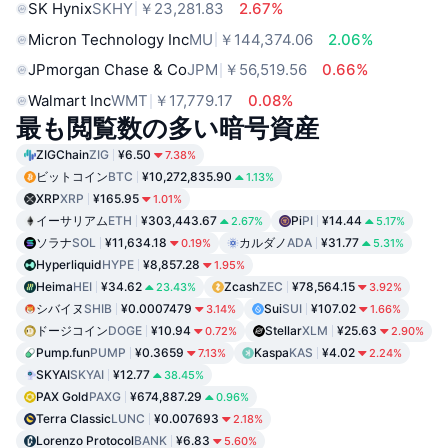
SK Hynix
SKHY
￥23,281.83
2.67%
Micron Technology Inc
MU
￥144,374.06
2.06%
JPmorgan Chase & Co
JPM
￥56,519.56
0.66%
Walmart Inc
WMT
￥17,779.17
0.08%
最も閲覧数の多い暗号資産
ZIGChain
ZIG
¥6.50
7.38%
ビットコイン
BTC
¥10,272,835.90
1.13%
XRP
XRP
¥165.95
1.01%
イーサリアム
ETH
¥303,443.67
Pi
PI
¥14.44
2.67%
5.17%
ソラナ
SOL
¥11,634.18
カルダノ
ADA
¥31.77
0.19%
5.31%
Hyperliquid
HYPE
¥8,857.28
1.95%
Heima
HEI
¥34.62
Zcash
ZEC
¥78,564.15
23.43%
3.92%
シバイヌ
SHIB
¥0.0007479
Sui
SUI
¥107.02
3.14%
1.66%
ドージコイン
DOGE
¥10.94
Stellar
XLM
¥25.63
0.72%
2.90%
Pump.fun
PUMP
¥0.3659
Kaspa
KAS
¥4.02
7.13%
2.24%
SKYAI
SKYAI
¥12.77
38.45%
PAX Gold
PAXG
¥674,887.29
0.96%
Terra Classic
LUNC
¥0.007693
2.18%
Lorenzo Protocol
BANK
¥6.83
5.60%