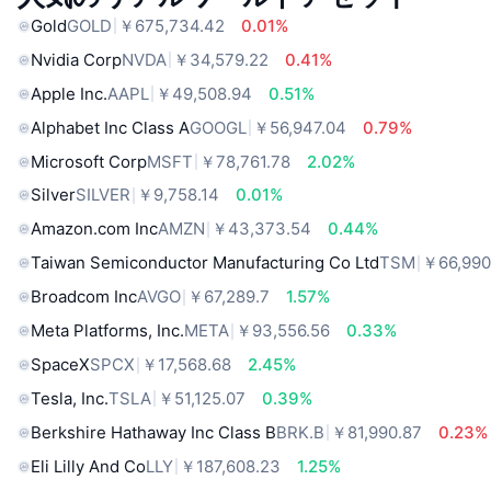
Gold
GOLD
￥675,734.42
0.01%
Nvidia Corp
NVDA
￥34,579.22
0.41%
Apple Inc.
AAPL
￥49,508.94
0.51%
Alphabet Inc Class A
GOOGL
￥56,947.04
0.79%
Microsoft Corp
MSFT
￥78,761.78
2.02%
Silver
SILVER
￥9,758.14
0.01%
Amazon.com Inc
AMZN
￥43,373.54
0.44%
Taiwan Semiconductor Manufacturing Co Ltd
TSM
￥66,990
Broadcom Inc
AVGO
￥67,289.7
1.57%
Meta Platforms, Inc.
META
￥93,556.56
0.33%
SpaceX
SPCX
￥17,568.68
2.45%
Tesla, Inc.
TSLA
￥51,125.07
0.39%
Berkshire Hathaway Inc Class B
BRK.B
￥81,990.87
0.23%
Eli Lilly And Co
LLY
￥187,608.23
1.25%