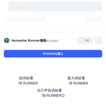
暗号資産
ダッシュボード
暗号資産
DexScan
市場数
ランキング
Homestar Runner
価格
186
RUNNER
シグナル
取引所
カテゴリー
New
市況概要
RUNNERを購入
人気急上昇
コミュニティ
過去のスナップショット
現物市場
中央集権型取引所
新規
フィード
API
トークンのロック解除
暗号資産の数
現物
総供給量
最大供給量
1B RUNNER
1B RUNNER
値上がり銘柄
トピック
利回り
プロダクト
ビットコイントレジャリー
デリバティブ
API
自己申告供給量
ミームエクスプローラー
1B RUNNER
ライブ
実世界資産
BNBトレジャリー
プロダクト
暗号資産API
分散型取引所
ウェブサイト
Website