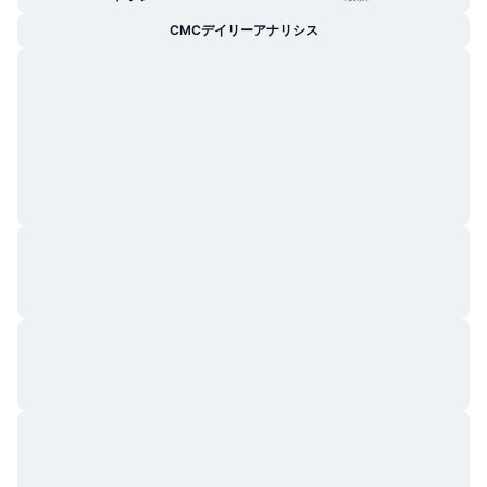
トレンド
暗号資産ETF
CMCデイリーアナリシス
学ぶ
CMC MCP
新着
ビットコインETF
x402
ニュース
クリプト
イーサリアムETF
アカデミー
政治
テクニカル分析
リサーチ
スポーツ
RSI
ビデオ一覧
ファイナンス
MACD
暗号資産用語集
テック
デリバティブ
キャンペーン
NFT
概要
エアドロップ
NFT総合統計
清算
ダイヤモンド・リワード