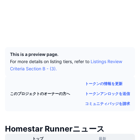
トップトレーダー
記事一覧
取引所の流入/流出
DEX API
コンバーター
ソーシャルメディア
リーダーボード
現物
コントラクト一覧
0x6fD4...Ff27B2
センチメント
エンタープライズ
ニュースレター
インジケーター
トレンド
デリバティブ
エクスプローラー
etherscan.io
ウォレット
料金
CMC Launch
上場予定
恐怖と強欲指数・
UCID
33839
リソース
CMCラボ
最近追加されたコイン
アルトコインシーズンインデックス
This is a preview page.
For more details on listing tiers, refer to
Listings Review
CMC Max
上昇率上位＆下落率上位
市場サイクル指標
Criteria Section B - (3).
ドキュメンテーション
トップニュース
訪問数最多
ビットコインのドミナンス
トークンの情報を更新
よくある質問
Telegramボット
トークンアンロックを送信
このプロジェクトのオーナーの方へ
コミュニティセンチメント
CoinMarketCap 20インデックス
コミュニティバッジを請求
AIインテグレーション
広告掲載について
チェーンランキング
CoinMarketCap 100インデックス
CMCエージェントハブ
Homestar Runnerニュース
予測市場
ETFフロー
サイトウィジェット
スキルマーケットプレイス
トップ
最新