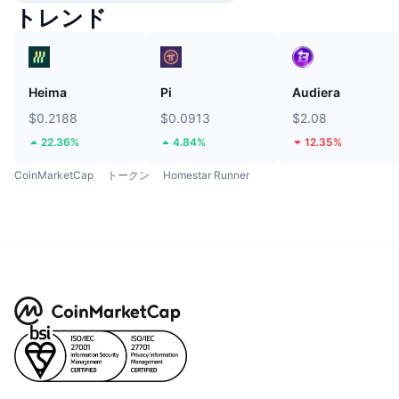
トレンド
Heima
Pi
Audiera
$0.2188
$0.0913
$2.08
22.36%
4.84%
12.35%
CoinMarketCap
トークン
Homestar Runner