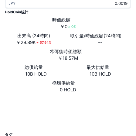
JPY
トレンド
暗号資産ETF
学ぶ
CMC MCP
HoldCoin統計
新着
時価総額
ビットコインETF
x402
ニュース
￥0
0%
クリプト
イーサリアムETF
出来高 (24時間)
取引量/時価総額(24時間)
アカデミー
￥29.89K
--
57.94%
政治
希薄後時価総額
テクニカル分析
リサーチ
￥18.57M
スポーツ
総供給量
最大供給量
RSI
ビデオ一覧
10B HOLD
10B HOLD
ファイナンス
MACD
循環供給量
暗号資産用語集
0 HOLD
テック
ウェブサイト
Website
デリバティブ
キャンペーン
ソーシャルメディア
NFT
2.7
概要
評価(CertiK)
エアドロップ
UCID
NFT総合統計
33463
清算
ダイヤモンド・リワード
タグ