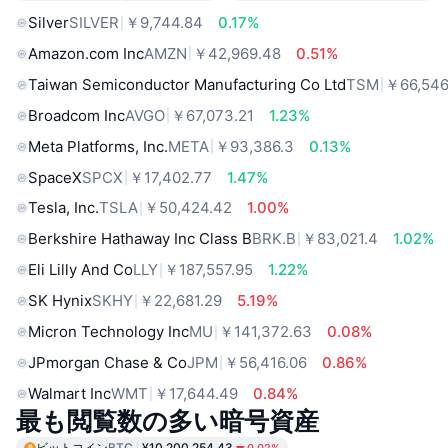
Silver
SILVER
￥9,744.84
0.17%
Amazon.com Inc
AMZN
￥42,969.48
0.51%
Taiwan Semiconductor Manufacturing Co Ltd
TSM
￥66,546
Broadcom Inc
AVGO
￥67,073.21
1.23%
Meta Platforms, Inc.
META
￥93,386.3
0.13%
SpaceX
SPCX
￥17,402.77
1.47%
Tesla, Inc.
TSLA
￥50,424.42
1.00%
Berkshire Hathaway Inc Class B
BRK.B
￥83,021.4
1.02%
Eli Lilly And Co
LLY
￥187,557.95
1.22%
SK Hynix
SKHY
￥22,681.29
5.19%
Micron Technology Inc
MU
￥141,372.63
0.08%
JPmorgan Chase & Co
JPM
￥56,416.06
0.86%
Walmart Inc
WMT
￥17,644.49
0.84%
最も閲覧数の多い暗号資産
ビットコイン
BTC
¥10,200,254.43
0.02%