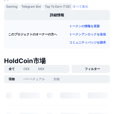
今後の販売予定
Gaming
Telegram Bot
Tap To Earn (T2E)
すべて表示
ファンディングレート
学んで稼ぐ
詳細情報
カレンダー
トークンの情報を更新
トークンアンロックを送信
このプロジェクトのオーナーの方へ
ICOカレンダー
コミュニティバッジを請求
イベントカレンダー
HoldCoin市場
全て
CEX
DEX
フィルター
現物
パーペチュアル
先物