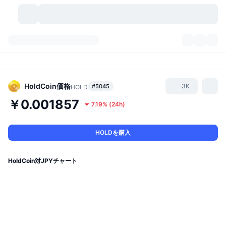
暗号資産
ダッシュボード
暗号資産
DexScan
市場数
ランキング
HoldCoin
価格
3K
#5045
HOLD
￥0.001857
7.19%
(
24h
)
シグナル
取引所
カテゴリー
New
市況概要
人気急上昇
コミュニティ
過去のスナップショット
現物市場
中央集権型取引所
HOLDを購入
新規
フィード
API
トークンのロック解除
暗号資産の数
現物
HoldCoin対JPYチャート
値上がり銘柄
トピック
利回り
プロダクト
ビットコイントレジャリー
デリバティブ
API
ミームエクスプローラー
ライブ
実世界資産
BNBトレジャリー
プロダクト
暗号資産API
分散型取引所