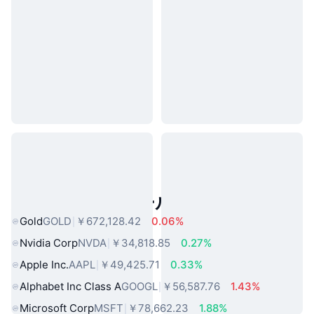
人気のリアルワールドアセット
Gold
GOLD
￥672,128.42
0.06%
Nvidia Corp
NVDA
￥34,818.85
0.27%
Apple Inc.
AAPL
￥49,425.71
0.33%
Alphabet Inc Class A
GOOGL
￥56,587.76
1.43%
Microsoft Corp
MSFT
￥78,662.23
1.88%