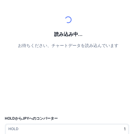
トップトレーダー
記事一覧
取引所の流入/流出
DEX API
コンバーター
リーダーボード
現物
センチメント
エンタープライズ
ニュースレター
インジケーター
トレンド
デリバティブ
料金
CMC Launch
読み込み中...
上場予定
恐怖と強欲指数・
お待ちください、チャートデータを読み込んでいます
リソース
CMCラボ
最近追加されたコイン
アルトコインシーズンインデックス
CMC Max
上昇率上位＆下落率上位
市場サイクル指標
ドキュメンテーション
トップニュース
訪問数最多
ビットコインのドミナンス
よくある質問
Telegramボット
コミュニティセンチメント
CoinMarketCap 20インデックス
AIインテグレーション
広告掲載について
チェーンランキング
CoinMarketCap 100インデックス
CMCエージェントハブ
HOLDからJPYへのコンバーター
予測市場
ETFフロー
サイトウィジェット
HOLD
スキルマーケットプレイス