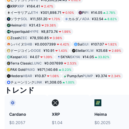
XRP
XRP
¥164.41
2.47%
イーサリアム
ETH
¥301,898.71
Pi
PI
¥14.05
0.10%
2.78%
ソラナ
SOL
¥11,551.20
カルダノ
ADA
¥32.54
1.73%
8.82%
Heima
HEI
¥31.43
29.38%
Hyperliquid
HYPE
¥8,873.74
1.99%
Zcash
ZEC
¥78,550.85
3.98%
シバイヌ
SHIB
¥0.0007399
Sui
SUI
¥107.07
4.42%
1.92%
ドージコイン
DOGE
¥10.91
Stellar
XLM
¥25.68
1.43%
2.69%
Kaspa
KAS
¥4.07
SKYAI
SKYAI
¥14.05
1.09%
33.82%
Terra Classic
LUNC
¥0.007699
2.53%
PAX Gold
PAXG
¥671,140.66
0.23%
Hedera
HBAR
¥10.87
Pump.fun
PUMP
¥0.374
1.08%
2.34%
チェーンリンク
LINK
¥1,308.05
1.00%
トレンド
Cardano
XRP
Heima
$0.2057
$1.04
$0.2025