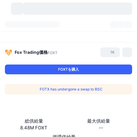
暗号資産
ダッシュボード
暗号資産
DexScan
市場数
ランキング
Fox Trading
価格
1K
FOXT
シグナル
取引所
カテゴリー
New
市況概要
FOXTを購入
人気急上昇
コミュニティ
過去のスナップショット
現物市場
中央集権型取引所
FOTX has undergone a swap to BSC
新規
フィード
API
トークンのロック解除
暗号資産の数
現物
値上がり銘柄
トピック
利回り
プロダクト
ビットコイントレジャリー
デリバティブ
API
総供給量
最大供給量
ミームエクスプローラー
ライブ
実世界資産
BNBトレジャリー
プロダクト
暗号資産API
8.48M FOXT
--
分散型取引所
循環供給量