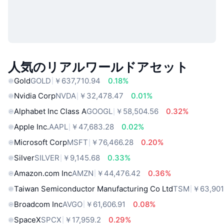
人気のリアルワールドアセット
Gold
GOLD
￥637,710.94
0.18%
Nvidia Corp
NVDA
￥32,478.47
0.01%
Alphabet Inc Class A
GOOGL
￥58,504.56
0.32%
Apple Inc.
AAPL
￥47,683.28
0.02%
Microsoft Corp
MSFT
￥76,466.28
0.20%
Silver
SILVER
￥9,145.68
0.33%
Amazon.com Inc
AMZN
￥44,476.42
0.36%
Taiwan Semiconductor Manufacturing Co Ltd
TSM
￥63,901
Broadcom Inc
AVGO
￥61,606.91
0.08%
SpaceX
SPCX
￥17,959.2
0.29%