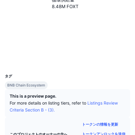
トップトレーダー
記事一覧
取引所の流入/流出
DEX API
コンバーター
リーダーボード
8.48M FOXT
現物
センチメント
ウェブサイト
エンタープライズ
Website
ニュースレター
インジケーター
トレンド
デリバティブ
ソーシャルメディア
料金
CMC Launch
上場予定
恐怖と強欲指数・
コントラクト一覧
0x50ea...7e866a
リソース
CMCラボ
最近追加されたコイン
アルトコインシーズンインデックス
エクスプローラー
bscscan.com
ウォレット
CMC Max
上昇率上位＆下落率上位
市場サイクル指標
UCID
2966
ドキュメンテーション
トップニュース
タグ
訪問数最多
ビットコインのドミナンス
よくある質問
BNB Chain Ecosystem
Telegramボット
コミュニティセンチメント
CoinMarketCap 20インデックス
This is a preview page.
AIインテグレーション
For more details on listing tiers, refer to
Listings Review
広告掲載について
チェーンランキング
CoinMarketCap 100インデックス
Criteria Section B - (3).
CMCエージェントハブ
トークンの情報を更新
予測市場
ETFフロー
サイトウィジェット
スキルマーケットプレイス
トークンアンロックを送信
このプロジェクトのオーナーの方へ