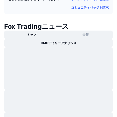
トレンド
暗号資産ETF
コミュニティバッジを請求
学ぶ
CMC MCP
新着
ビットコインETF
x402
ニュース
Fox Tradingニュース
クリプト
イーサリアムETF
アカデミー
トップ
最新
政治
CMCデイリーアナリシス
テクニカル分析
リサーチ
スポーツ
RSI
ビデオ一覧
ファイナンス
MACD
暗号資産用語集
テック
デリバティブ
キャンペーン
NFT
概要
エアドロップ
NFT総合統計
清算
ダイヤモンド・リワード