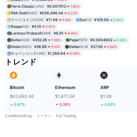
Terra Classic
LUNC
¥0.007912
1.85%
PAX Gold
PAXG
¥636,496.44
0.23%
ドージコイン
DOGE
¥11.06
Sui
SUI
¥109.00
0.18%
0.44%
Kaspa
KAS
¥4.10
2.91%
Lorenzo Protocol
BANK
¥6.91
8.65%
DeXe
DEXE
¥352.26
Pepe
PEPE
¥0.0004602
7.38%
0.66%
Ondo
ONDO
¥58.89
Stellar
XLM
¥27.06
3.10%
0.88%
チェーンリンク
LINK
¥1,294.94
0.99%
トレンド
Bitcoin
Ethereum
XRP
$63,892.46
$1,871.04
$1.08
0.87%
0.39%
0.02%
CoinMarketCap
トークン
Fox Trading