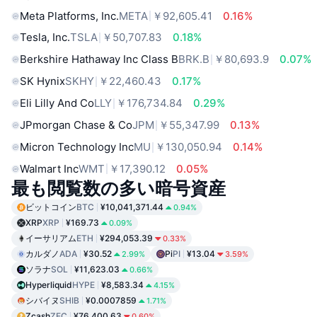
Meta Platforms, Inc.
META
￥92,605.41
0.16%
Tesla, Inc.
TSLA
￥50,707.83
0.18%
Berkshire Hathaway Inc Class B
BRK.B
￥80,693.9
0.07%
SK Hynix
SKHY
￥22,460.43
0.17%
Eli Lilly And Co
LLY
￥176,734.84
0.29%
JPmorgan Chase & Co
JPM
￥55,347.99
0.13%
Micron Technology Inc
MU
￥130,050.94
0.14%
Walmart Inc
WMT
￥17,390.12
0.05%
最も閲覧数の多い暗号資産
ビットコイン
BTC
¥10,041,371.44
0.94%
XRP
XRP
¥169.73
0.09%
イーサリアム
ETH
¥294,053.39
0.33%
カルダノ
ADA
¥30.52
Pi
PI
¥13.04
2.99%
3.59%
ソラナ
SOL
¥11,623.03
0.66%
Hyperliquid
HYPE
¥8,583.34
4.15%
シバイヌ
SHIB
¥0.0007859
1.71%
Zcash
ZEC
¥76,400.63
0.60%