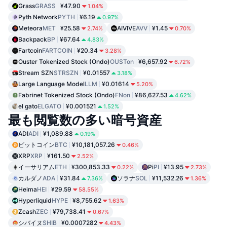
Grass
GRASS
¥47.90
1.04%
Pyth Network
PYTH
¥6.19
0.97%
Meteora
MET
¥25.58
AIVIVE
AVV
¥1.45
2.74%
0.70%
Backpack
BP
¥67.64
4.83%
Fartcoin
FARTCOIN
¥20.34
3.28%
Ouster Tokenized Stock (Ondo)
OUSTon
¥6,657.92
6.72%
Stream SZN
STRSZN
¥0.01557
3.18%
Large Language Model
LLM
¥0.01614
5.20%
Fabrinet Tokenized Stock (Ondo)
FNon
¥86,627.53
4.62%
el gato
ELGATO
¥0.001521
1.52%
最も閲覧数の多い暗号資産
ADI
ADI
¥1,089.88
0.19%
ビットコイン
BTC
¥10,181,057.26
0.46%
XRP
XRP
¥161.50
2.52%
イーサリアム
ETH
¥300,853.33
Pi
PI
¥13.95
0.22%
2.73%
カルダノ
ADA
¥31.84
ソラナ
SOL
¥11,532.26
7.36%
1.36%
Heima
HEI
¥29.59
58.55%
Hyperliquid
HYPE
¥8,755.62
1.63%
Zcash
ZEC
¥79,738.41
0.67%
シバイヌ
SHIB
¥0.0007282
4.43%