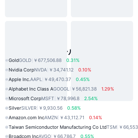
人気のリアルワールドアセット
Gold
GOLD
￥677,506.88
0.31%
Nvidia Corp
NVDA
￥34,741.12
0.10%
Apple Inc.
AAPL
￥49,470.37
0.45%
Alphabet Inc Class A
GOOGL
￥56,821.38
1.29%
Microsoft Corp
MSFT
￥78,996.8
2.54%
Silver
SILVER
￥9,930.56
0.58%
Amazon.com Inc
AMZN
￥43,112.71
0.14%
Taiwan Semiconductor Manufacturing Co Ltd
TSM
￥66,553
Broadcom Inc
AVGO
￥66,786.7
0.55%