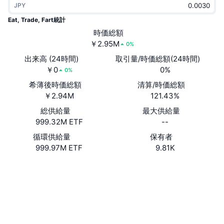
JPY
トレンド
暗号資産ETF
学ぶ
CMC MCP
Eat, Trade, Fart統計
新着
時価総額
ビットコインETF
x402
ニュース
￥2.95M
0%
クリプト
イーサリアムETF
出来高 (24時間)
取引量/時価総額(24時間)
アカデミー
￥0
0%
0%
政治
希薄後時価総額
清算/時価総額
テクニカル分析
リサーチ
￥2.94M
121.43%
スポーツ
総供給量
最大供給量
RSI
ビデオ一覧
999.32M ETF
--
ファイナンス
MACD
循環供給量
保有者
暗号資産用語集
999.97M ETF
9.81K
テック
ウェブサイト
Website
デリバティブ
キャンペーン
ソーシャルメディア
NFT
概要
コントラクト一覧
8cVZCd...5Kpump
エアドロップ
2.9
評価(CertiK)
NFT総合統計
清算
エクスプローラー
solscan.io
ダイヤモンド・リワード