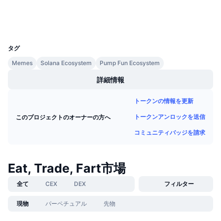
今後の販売予定
ウォレット
ファンディングレート
学んで稼ぐ
UCID
35624
カレンダー
タグ
Memes
Solana Ecosystem
Pump Fun Ecosystem
ICOカレンダー
詳細情報
イベントカレンダー
トークンの情報を更新
トークンアンロックを送信
このプロジェクトのオーナーの方へ
コミュニティバッジを請求
Eat, Trade, Fart市場
全て
CEX
DEX
フィルター
現物
パーペチュアル
先物