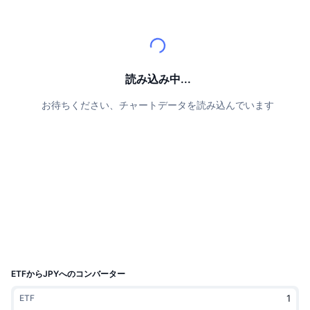
トップトレーダー
記事一覧
取引所の流入/流出
DEX API
コンバーター
リーダーボード
現物
センチメント
エンタープライズ
ニュースレター
インジケーター
トレンド
デリバティブ
料金
CMC Launch
読み込み中...
上場予定
恐怖と強欲指数・
お待ちください、チャートデータを読み込んでいます
リソース
CMCラボ
最近追加されたコイン
アルトコインシーズンインデックス
CMC Max
上昇率上位＆下落率上位
市場サイクル指標
ドキュメンテーション
トップニュース
訪問数最多
ビットコインのドミナンス
よくある質問
Telegramボット
コミュニティセンチメント
CoinMarketCap 20インデックス
AIインテグレーション
広告掲載について
チェーンランキング
CoinMarketCap 100インデックス
CMCエージェントハブ
ETFからJPYへのコンバーター
予測市場
ETFフロー
サイトウィジェット
ETF
スキルマーケットプレイス