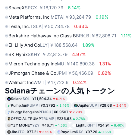
SpaceX
SPCX
￥18,120.79
6.14%
Meta Platforms, Inc.
META
￥93,284.79
0.19%
Tesla, Inc.
TSLA
￥50,734.78
0.63%
Berkshire Hathaway Inc Class B
BRK.B
￥82,808.71
1.11%
Eli Lilly And Co
LLY
￥188,568.64
1.89%
SK Hynix
SKHY
￥22,813.79
4.97%
Micron Technology Inc
MU
￥140,890.38
1.31%
JPmorgan Chase & Co
JPM
￥56,466.09
0.82%
Walmart Inc
WMT
￥17,722.6
0.24%
Solanaチェーンの人気トークン
Solana
SOL
¥11,504.34
0.71%
Pump.fun
PUMP
¥0.3792
Jupiter
JUP
¥28.68
3.46%
2.64%
Pudgy Penguins
PENGU
¥0.9507
2.29%
OFFICIAL TRUMP
TRUMP
¥236.63
2.78%
YZY MONEY
YZY
¥46.71
Light
LIGHT
¥24.91
1.56%
6.40%
Jito
JTO
¥77.21
Raydium
RAY
¥97.26
3.59%
0.65%