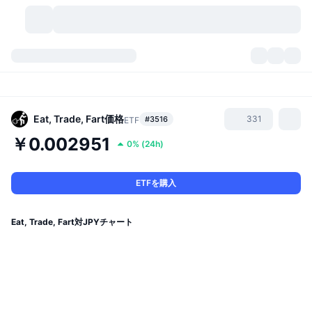
暗号資産
ダッシュボード
暗号資産
DexScan
市場数
ランキング
Eat, Trade, Fart
価格
331
#3516
ETF
￥0.002951
0%
(
24h
)
シグナル
取引所
カテゴリー
New
市況概要
人気急上昇
コミュニティ
過去のスナップショット
現物市場
中央集権型取引所
ETFを購入
新規
フィード
API
トークンのロック解除
暗号資産の数
現物
Eat, Trade, Fart対JPYチャート
値上がり銘柄
トピック
利回り
プロダクト
ビットコイントレジャリー
デリバティブ
API
ミームエクスプローラー
ライブ
実世界資産
BNBトレジャリー
プロダクト
暗号資産API
分散型取引所