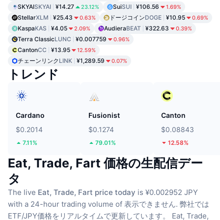
SKYAI
SKYAI
¥14.27
Sui
SUI
¥106.56
23.12%
1.69%
Stellar
XLM
¥25.43
ドージコイン
DOGE
¥10.95
0.63%
0.69%
Kaspa
KAS
¥4.05
Audiera
BEAT
¥322.63
2.09%
0.39%
Terra Classic
LUNC
¥0.007759
0.96%
Canton
CC
¥13.95
12.59%
チェーンリンク
LINK
¥1,289.59
0.07%
トレンド
Cardano
Fusionist
Canton
$0.2014
$0.1274
$0.08843
7.11%
79.01%
12.58%
Eat, Trade, Fart 価格の生配信デー
タ
The live
Eat, Trade, Fart price today
is ¥0.002952 JPY
with a 24-hour trading volume of 表示できません.
弊社では
ETF/JPY価格をリアルタイムで更新しています。
Eat, Trade,