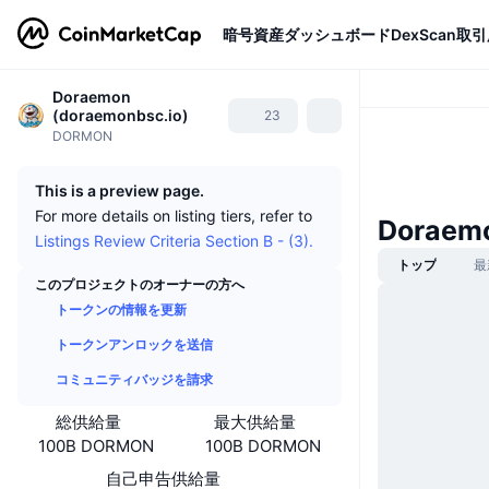
暗号資産
ダッシュボード
DexScan
取引
Doraemon
(doraemonbsc.io)
23
DORMON
This is a preview page.
For more details on listing tiers, refer to
Doraem
Listings Review Criteria Section B - (3).
トップ
最
このプロジェクトのオーナーの方へ
トークンの情報を更新
トークンアンロックを送信
コミュニティバッジを請求
総供給量
最大供給量
100B DORMON
100B DORMON
自己申告供給量