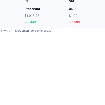
Ethereum
XRP
$1,916.76
$1.02
0.44%
1.09%
トークン
Doraemon (doraemonbsc.io)