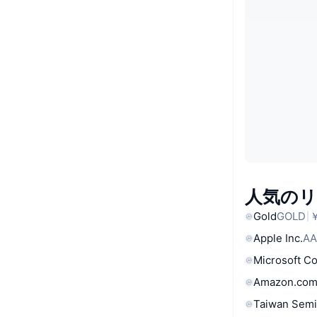
人気の
Gold
GOLD
￥
Apple Inc.
AA
Microsoft C
Amazon.com
Taiwan Semi