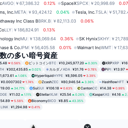
c
AVGO
￥67,386.32
0.12%
SpaceX
SPCX
￥20,998.69
0.0
ms, Inc.
META
￥93,424.12
0.04%
Tesla, Inc.
TSLA
￥51,782.
thaway Inc Class B
BRK.B
￥82,113.03
0.06%
 Co
LLY
￥186,824.91
0.13%
nology Inc
MU
￥138,069.64
0.36%
SK Hynix
SKHY
￥21,789
hase & Co
JPM
￥56,405.58
0.01%
Walmart Inc
WMT
￥17,63
数の多い暗号資産
5.48
ビットコイン
BTC
¥10,245,977.20
XRP
XRP
¥16
0.56%
0.30%
TH
¥302,435.85
カルダノ
ADA
¥31.76
Pi
PI
¥13.97
0.02%
0.78%
1,673.61
Hyperliquid
HYPE
¥8,596.05
1.08%
3.39%
¥0.0007302
Zcash
ZEC
¥80,946.54
Hashflow
HFT
1.74%
3.36%
¥19.00
Sui
SUI
¥106.18
Canton
CC
¥14.38
34.77%
0.63%
0.99%
OGE
¥11.02
Stellar
XLM
¥25.54
Kaspa
KAS
¥4.16
1.11%
0.26%
2
¥54.89
Biconomy
BICO
¥8.85
5.58%
43.35%
ク
LINK
¥1,294.98
0.41%
ド