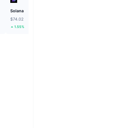
Solana
Biconomy
$74.02
$0.05602
1.55%
43.79%