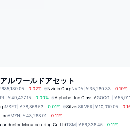
リアルワールドアセット
685,139.05
0.02%
Nvidia Corp
NVDA
￥35,260.33
0.19%
PL
￥49,427.15
0.00%
Alphabet Inc Class A
GOOGL
￥55,91
orp
MSFT
￥78,866.53
0.01%
Silver
SILVER
￥10,019.05
0.1
 Inc
AMZN
￥43,268.91
0.11%
conductor Manufacturing Co Ltd
TSM
￥66,336.45
0.11%