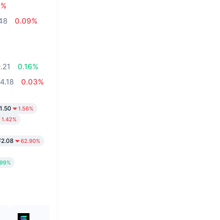
7%
48
0.09%
.21
0.16%
4.18
0.03%
1.50
1.56%
1.42%
¥2.08
62.90%
.99%