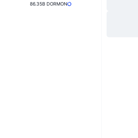
86.35B DORMON
ウェブサイト
Website
Whitepaper
ソーシャルメディア
0x9e44...4c8341
コントラクト一覧
エクスプローラー
bscscan.com
ウォレット
UCID
25569