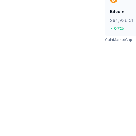
Bitcoin
$64,936.51
0.72%
CoinMarketCap