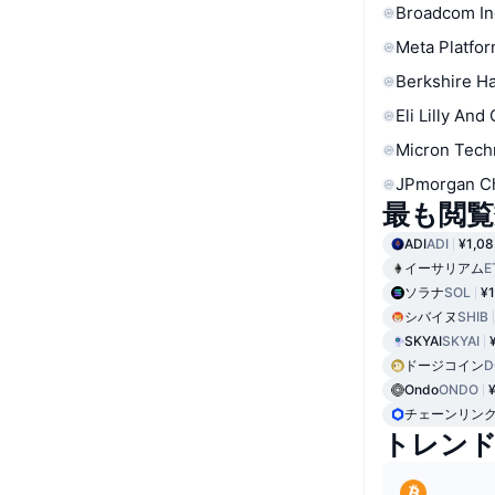
Broadcom In
Meta Platfor
Berkshire Ha
Eli Lilly And
Micron Tech
JPmorgan C
最も閲覧
ADI
ADI
¥1,08
イーサリアム
E
ソラナ
SOL
¥1
シバイヌ
SHIB
SKYAI
SKYAI
ドージコイン
D
Ondo
ONDO
チェーンリン
トレン