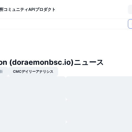
所
コミュニティ
API
プロダクト
on (doraemonbsc.io)ニュース
新
CMCデイリーアナリシス