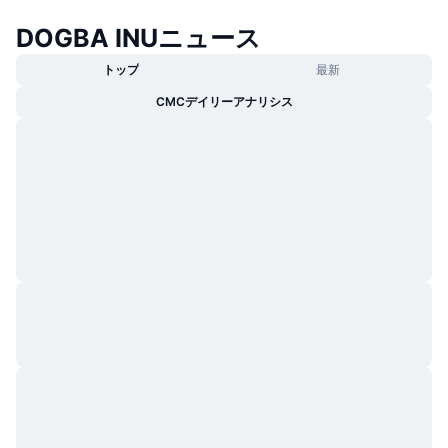
トレンド
暗号資産ETF
DOGBA INUニュース
学ぶ
CMC MCP
新着
ビットコインETF
トップ
最新
x402
ニュース
CMCデイリーアナリシス
クリプト
イーサリアムETF
アカデミー
政治
テクニカル分析
リサーチ
スポーツ
RSI
ビデオ一覧
ファイナンス
MACD
暗号資産用語集
テック
デリバティブ
キャンペーン
NFT
概要
エアドロップ
NFT総合統計
清算
ダイヤモンド・リワード