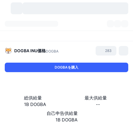
暗号資産
ダッシュボード
暗号資産
DexScan
市場数
ランキング
DOGBA INU
価格
283
DOGBA
シグナル
取引所
カテゴリー
New
市況概要
DOGBAを購入
人気急上昇
コミュニティ
過去のスナップショット
現物市場
中央集権型取引所
新規
フィード
API
トークンのロック解除
暗号資産の数
現物
総供給量
最大供給量
1B DOGBA
--
値上がり銘柄
トピック
利回り
プロダクト
ビットコイントレジャリー
デリバティブ
API
自己申告供給量
ミームエクスプローラー
1B DOGBA
ライブ
実世界資産
BNBトレジャリー
プロダクト
暗号資産API
分散型取引所
ウェブサイト
Website