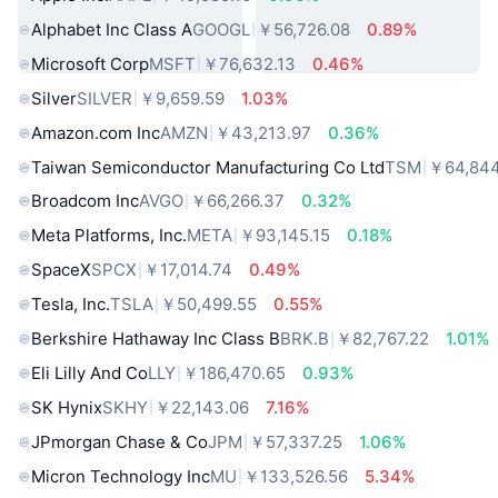
Alphabet Inc Class A
GOOGL
￥56,726.08
0.89%
Microsoft Corp
MSFT
￥76,632.13
0.46%
Silver
SILVER
￥9,659.59
1.03%
Amazon.com Inc
AMZN
￥43,213.97
0.36%
Taiwan Semiconductor Manufacturing Co Ltd
TSM
￥64,844
Broadcom Inc
AVGO
￥66,266.37
0.32%
Meta Platforms, Inc.
META
￥93,145.15
0.18%
SpaceX
SPCX
￥17,014.74
0.49%
Tesla, Inc.
TSLA
￥50,499.55
0.55%
Berkshire Hathaway Inc Class B
BRK.B
￥82,767.22
1.01%
Eli Lilly And Co
LLY
￥186,470.65
0.93%
SK Hynix
SKHY
￥22,143.06
7.16%
JPmorgan Chase & Co
JPM
￥57,337.25
1.06%
Micron Technology Inc
MU
￥133,526.56
5.34%