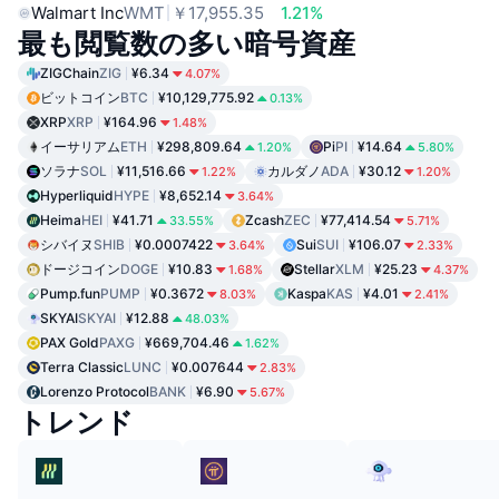
Walmart Inc
WMT
￥17,955.35
1.21%
最も閲覧数の多い暗号資産
ZIGChain
ZIG
¥6.34
4.07%
ビットコイン
BTC
¥10,129,775.92
0.13%
XRP
XRP
¥164.96
1.48%
イーサリアム
ETH
¥298,809.64
Pi
PI
¥14.64
1.20%
5.80%
ソラナ
SOL
¥11,516.66
カルダノ
ADA
¥30.12
1.22%
1.20%
Hyperliquid
HYPE
¥8,652.14
3.64%
Heima
HEI
¥41.71
Zcash
ZEC
¥77,414.54
33.55%
5.71%
シバイヌ
SHIB
¥0.0007422
Sui
SUI
¥106.07
3.64%
2.33%
ドージコイン
DOGE
¥10.83
Stellar
XLM
¥25.23
1.68%
4.37%
Pump.fun
PUMP
¥0.3672
Kaspa
KAS
¥4.01
8.03%
2.41%
SKYAI
SKYAI
¥12.88
48.03%
PAX Gold
PAXG
¥669,704.46
1.62%
Terra Classic
LUNC
¥0.007644
2.83%
Lorenzo Protocol
BANK
¥6.90
5.67%
トレンド