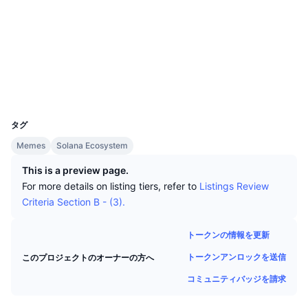
トップトレーダー
記事一覧
取引所の流入/流出
DEX API
コンバーター
ソーシャルメディア
リーダーボード
現物
コントラクト一覧
DvNjig...ht931z
センチメント
エンタープライズ
ニュースレター
インジケーター
トレンド
エクスプローラー
solscan.io
デリバティブ
料金
ウォレット
CMC Launch
上場予定
恐怖と強欲指数・
UCID
リソース
31279
CMCラボ
最近追加されたコイン
アルトコインシーズンインデックス
タグ
CMC Max
上昇率上位＆下落率上位
市場サイクル指標
Memes
Solana Ecosystem
ドキュメンテーション
This is a preview page.
トップニュース
訪問数最多
ビットコインのドミナンス
For more details on listing tiers, refer to
Listings Review
よくある質問
Criteria Section B - (3).
Telegramボット
コミュニティセンチメント
CoinMarketCap 20インデックス
AIインテグレーション
トークンの情報を更新
広告掲載について
チェーンランキング
CoinMarketCap 100インデックス
トークンアンロックを送信
このプロジェクトのオーナーの方へ
CMCエージェントハブ
コミュニティバッジを請求
予測市場
ETFフロー
サイトウィジェット
スキルマーケットプレイス