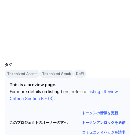
トップトレーダー
記事一覧
ウェブサイト
取引所の流入/流出
DEX API
コンバーター
リーダーボード
現物
センチメント
エンタープライズ
ニュースレター
ソーシャルメディア
インジケーター
トレンド
デリバティブ
コントラクト一覧
0xF1f1...6263Fe
料金
CMC Launch
上場予定
恐怖と強欲指数・
エクスプローラー
arbiscan.io
ウォレット
リソース
CMCラボ
最近追加されたコイン
アルトコインシーズンインデックス
UCID
28629
CMC Max
上昇率上位＆下落率上位
市場サイクル指標
タグ
ドキュメンテーション
Tokenized Assets
Tokenized Stock
DeFi
トップニュース
訪問数最多
ビットコインのドミナンス
よくある質問
This is a preview page.
Telegramボット
For more details on listing tiers, refer to
Listings Review
コミュニティセンチメント
CoinMarketCap 20インデックス
Criteria Section B - (3).
AIインテグレーション
広告掲載について
チェーンランキング
CoinMarketCap 100インデックス
トークンの情報を更新
CMCエージェントハブ
トークンアンロックを送信
このプロジェクトのオーナーの方へ
予測市場
ETFフロー
サイトウィジェット
スキルマーケットプレイス
コミュニティバッジを請求