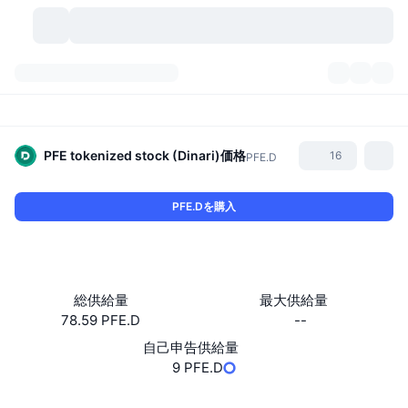
暗号資産
ダッシュボード
暗号資産
DexScan
市場数
ランキング
PFE tokenized stock (Dinari)
価格
16
PFE.D
シグナル
取引所
カテゴリー
New
市況概要
PFE.Dを購入
人気急上昇
コミュニティ
過去のスナップショット
現物市場
中央集権型取引所
新規
フィード
API
トークンのロック解除
暗号資産の数
現物
総供給量
最大供給量
78.59 PFE.D
--
値上がり銘柄
トピック
利回り
プロダクト
ビットコイントレジャリー
デリバティブ
API
自己申告供給量
ミームエクスプローラー
9 PFE.D
ライブ
実世界資産
BNBトレジャリー
プロダクト
暗号資産API
分散型取引所
Website
Whitepaper