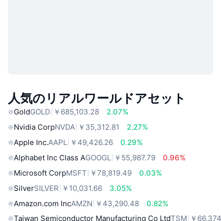
人気のリアルワールドアセット
Gold
GOLD
￥685,103.28
2.07%
Nvidia Corp
NVDA
￥35,312.81
2.27%
Apple Inc.
AAPL
￥49,426.26
0.29%
Alphabet Inc Class A
GOOGL
￥55,987.79
0.96%
Microsoft Corp
MSFT
￥78,819.49
0.03%
Silver
SILVER
￥10,031.66
3.05%
Amazon.com Inc
AMZN
￥43,290.48
0.82%
Taiwan Semiconductor Manufacturing Co Ltd
TSM
￥66,374