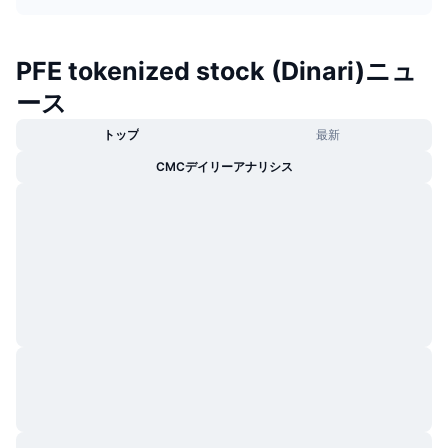
トレンド
暗号資産ETF
学ぶ
CMC MCP
PFE tokenized stock (Dinari)ニュ
新着
ビットコインETF
x402
ニュース
ース
クリプト
イーサリアムETF
アカデミー
トップ
最新
政治
CMCデイリーアナリシス
テクニカル分析
リサーチ
スポーツ
RSI
ビデオ一覧
ファイナンス
MACD
暗号資産用語集
テック
デリバティブ
キャンペーン
NFT
概要
エアドロップ
NFT総合統計
清算
ダイヤモンド・リワード