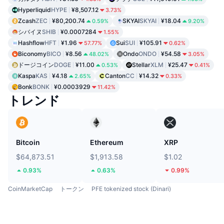
Hyperliquid
HYPE
¥8,507.12
3.73%
Zcash
ZEC
¥80,200.74
SKYAI
SKYAI
¥18.04
0.59%
9.20%
シバイヌ
SHIB
¥0.0007284
1.55%
Hashflow
HFT
¥1.96
Sui
SUI
¥105.91
57.77%
0.62%
Biconomy
BICO
¥8.56
Ondo
ONDO
¥54.58
48.02%
3.05%
ドージコイン
DOGE
¥11.00
Stellar
XLM
¥25.47
0.53%
0.41%
Kaspa
KAS
¥4.18
Canton
CC
¥14.32
2.65%
0.33%
Bonk
BONK
¥0.0003929
11.42%
トレンド
Bitcoin
Ethereum
XRP
$64,873.51
$1,913.58
$1.02
0.93%
0.63%
0.99%
CoinMarketCap
トークン
PFE tokenized stock (Dinari)