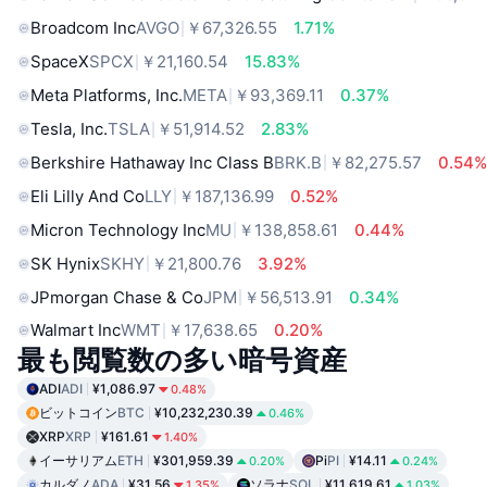
Broadcom Inc
AVGO
￥67,326.55
1.71%
SpaceX
SPCX
￥21,160.54
15.83%
Meta Platforms, Inc.
META
￥93,369.11
0.37%
Tesla, Inc.
TSLA
￥51,914.52
2.83%
Berkshire Hathaway Inc Class B
BRK.B
￥82,275.57
0.54
Eli Lilly And Co
LLY
￥187,136.99
0.52%
Micron Technology Inc
MU
￥138,858.61
0.44%
SK Hynix
SKHY
￥21,800.76
3.92%
JPmorgan Chase & Co
JPM
￥56,513.91
0.34%
Walmart Inc
WMT
￥17,638.65
0.20%
最も閲覧数の多い暗号資産
ADI
ADI
¥1,086.97
0.48%
ビットコイン
BTC
¥10,232,230.39
0.46%
XRP
XRP
¥161.61
1.40%
イーサリアム
ETH
¥301,959.39
Pi
PI
¥14.11
0.20%
0.24%
カルダノ
ADA
¥31.56
ソラナ
SOL
¥11,619.61
1.35%
1.03%