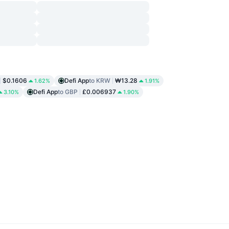
$0.1606
Defi App
to KRW
₩13.28
1.62%
1.91%
Defi App
to GBP
£0.006937
3.10%
1.90%