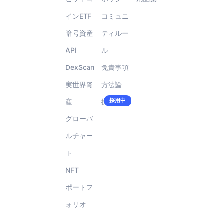
インETF
コミュニ
暗号資産
ティルー
API
ル
DexScan
免責事項
実世界資
方法論
採用中
産
採用情報
で
す！!
グローバ
ルチャー
ト
NFT
ポートフ
ォリオ