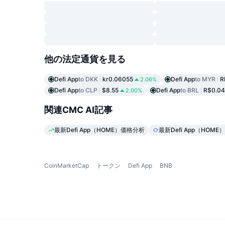
他の法定通貨を見る
Defi App
to DKK
kr0.06055
Defi App
to MYR
R
2.06%
Defi App
to CLP
$8.55
Defi App
to BRL
R$0.04
2.00%
関連CMC AI記事
最新Defi App（HOME）価格分析
最新Defi App（HOM
CoinMarketCap
トークン
Defi App
BNB