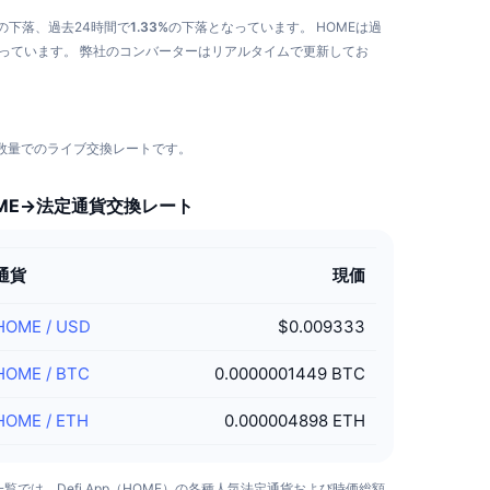
の下落、過去24時間で
1.33%
の下落となっています。
HOMEは過
なっています。
弊社のコンバーターはリアルタイムで更新してお
異なる数量でのライブ交換レートです。
ME→法定通貨交換レート
通貨
現価
HOME
/
USD
$0.009333
HOME
/
BTC
0.0000001449 BTC
HOME
/
ETH
0.000004898 ETH
覧では、Defi App（HOME）の各種人気法定通貨および時価総額