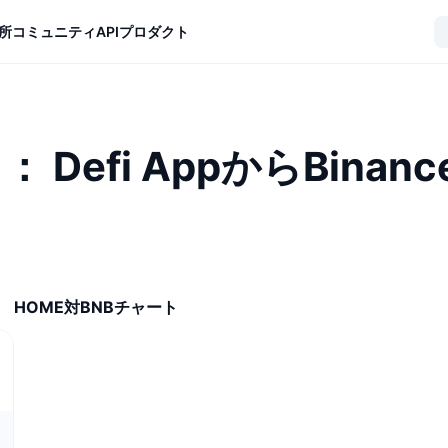
所
コミュニティ
API
プロダクト
 Defi AppからBinan
HOME対BNBチャート