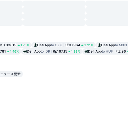
M0.03819
Defi App
to CZK
Kč0.1964
Defi App
to MXN
1.75%
2.31%
781
Defi App
to IDR
Rp167.15
Defi App
to HUF
Ft2.96
1.46%
1.93%
E）ニュース更新