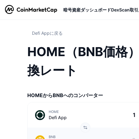
暗号資産
ダッシュボード
DexScan
取引
Defi Appに戻る
HOME（BNB価格）：
換レート
HOMEからBNBへのコンバーター
HOME
Defi App
BNB