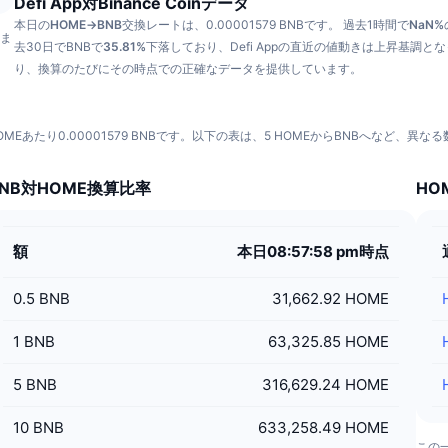
Defi App対Binance Coinデータ
本日の
HOME→BNB
交換レートは、0.00001579 BNBです。
過去1時間で
NaN%
いま
去30日でBNBで
35.81%
下落しており、Defi Appの直近の値動きは上昇基調と
り、換算のたびにその時点での正確なデータを提供しています。
HOMEあたり0.00001579 BNBです。以下の表は、5 HOMEからBNBへなど、
BNB対HOME換算比率
HO
額
本日08:57:58 pm時点
0.5
BNB
31,662.92 HOME
1
BNB
63,325.85 HOME
5
BNB
316,629.24 HOME
10
BNB
633,258.49 HOME
この一