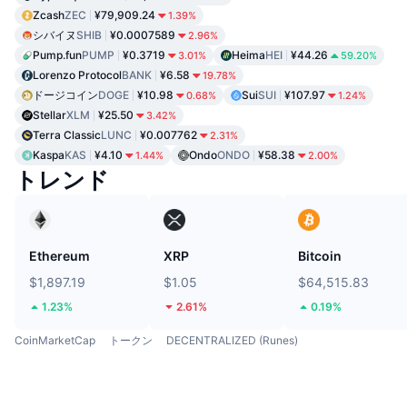
Zcash
ZEC
¥79,909.24
1.39%
シバイヌ
SHIB
¥0.0007589
2.96%
Pump.fun
PUMP
¥0.3719
Heima
HEI
¥44.26
3.01%
59.20%
Lorenzo Protocol
BANK
¥6.58
19.78%
ドージコイン
DOGE
¥10.98
Sui
SUI
¥107.97
0.68%
1.24%
Stellar
XLM
¥25.50
3.42%
Terra Classic
LUNC
¥0.007762
2.31%
Kaspa
KAS
¥4.10
Ondo
ONDO
¥58.38
1.44%
2.00%
トレンド
Ethereum
XRP
Bitcoin
$1,897.19
$1.05
$64,515.83
1.23%
2.61%
0.19%
CoinMarketCap
トークン
DECENTRALIZED (Runes)