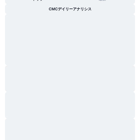
トレンド
暗号資産ETF
CMCデイリーアナリシス
学ぶ
CMC MCP
新着
ビットコインETF
x402
ニュース
クリプト
イーサリアムETF
アカデミー
政治
テクニカル分析
リサーチ
スポーツ
RSI
ビデオ一覧
ファイナンス
MACD
暗号資産用語集
テック
デリバティブ
キャンペーン
NFT
概要
エアドロップ
NFT総合統計
清算
ダイヤモンド・リワード