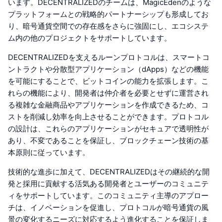
います。DECENTRALIZEDのチームは、MagicEdenのような
プラットフォームとの戦略的パートナーシップも形成してお
り、暗号通貨空間での存在感をさらに強固にし、エコシステ
ム内の他のプロジェクトをサポートしています。
DECENTRALIZEDを支えるルーンプロトコルは、スマートコ
ントラクトや分散型アプリケーション（dApps）などの機能
を可能にすることで、ビットコインの能力を拡張します。こ
れらの機能により、開発者は仲介者を必要とせずに運営され
る複雑な金融商品やアプリケーションを作成できるため、コ
ストを削減し効率を向上させることができます。プロトコル
の設計は、これらのアプリケーションがセキュアで透明性が
あり、不変であることを保証し、ブロックチェーン技術の基
本原則に従っています。
技術的な進歩に加えて、DECENTRALIZEDはその継続的な開
発と採用に貢献する活気ある開発者とユーザーのコミュニテ
ィをサポートしています。このコミュニティ主導のアプロー
チは、イノベーションを促進し、プロトコルが暗号通貨の風
景の変化するニーズに対応するよう進化することを保証しま