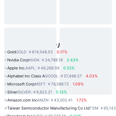
人気のリアルワールドアセット
Gold
GOLD
￥674,548.53
0.17%
Nvidia Corp
NVDA
￥34,788.19
3.43%
Apple Inc.
AAPL
￥49,268.59
0.52%
Alphabet Inc Class A
GOOGL
￥57,496.37
4.03%
Microsoft Corp
MSFT
￥76,586.72
1.09%
Silver
SILVER
￥9,823.21
0.13%
Amazon.com Inc
AMZN
￥43,002.41
1.72%
Taiwan Semiconductor Manufacturing Co Ltd
TSM
￥65,142