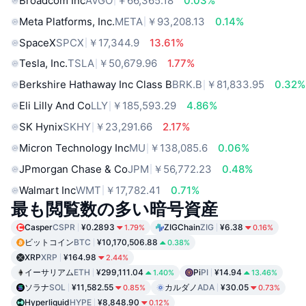
Broadcom Inc
AVGO
￥66,365.18
0.03%
Meta Platforms, Inc.
META
￥93,208.13
0.14%
SpaceX
SPCX
￥17,344.9
13.61%
Tesla, Inc.
TSLA
￥50,679.96
1.77%
Berkshire Hathaway Inc Class B
BRK.B
￥81,833.95
0.32%
Eli Lilly And Co
LLY
￥185,593.29
4.86%
SK Hynix
SKHY
￥23,291.66
2.17%
Micron Technology Inc
MU
￥138,085.6
0.06%
JPmorgan Chase & Co
JPM
￥56,772.23
0.48%
Walmart Inc
WMT
￥17,782.41
0.71%
最も閲覧数の多い暗号資産
Casper
CSPR
¥0.2893
ZIGChain
ZIG
¥6.38
1.79%
0.16%
ビットコイン
BTC
¥10,170,506.88
0.38%
XRP
XRP
¥164.98
2.44%
イーサリアム
ETH
¥299,111.04
Pi
PI
¥14.94
1.40%
13.46%
ソラナ
SOL
¥11,582.55
カルダノ
ADA
¥30.05
0.85%
0.73%
Hyperliquid
HYPE
¥8,848.90
0.12%