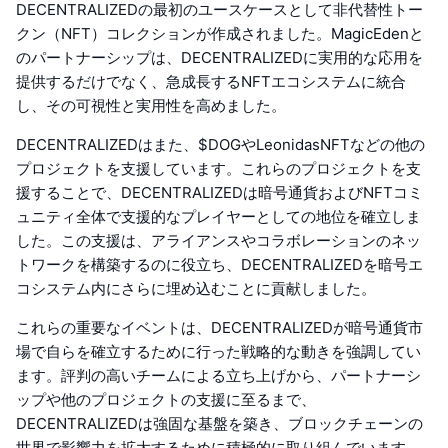
DECENTRALIZEDの最初のユースケースとして非代替性トー
クン（NFT）コレクションが作成されました。MagicEdenと
のパートナーシップは、DECENTRALIZEDに実用的な応用を
提供するだけでなく、急成長するNFTエコシステムに統合
し、その可視性と実用性を高めました。
DECENTRALIZEDはまた、$DOGやLeonidasNFTなどの他の
プロジェクトを支援しています。これらのプロジェクトを支
援することで、DECENTRALIZEDは暗号通貨およびNFTコミ
ュニティ全体で支援的なプレイヤーとしての地位を確立しま
した。この支援は、アライアンスやコラボレーションのネッ
トワークを構築するのに役立ち、DECENTRALIZEDを暗号エ
コシステム内にさらに埋め込むことに貢献しました。
これらの重要なイベントは、DECENTRALIZEDが暗号通貨市
場で自らを確立するために行った戦略的な動きを強調してい
ます。評判の高いチームによる立ち上げから、パートナーシ
ップや他のプロジェクトの支援に至るまで、
DECENTRALIZEDは強固な基盤を築き、ブロックチェーンの
世界で影響力を拡大するために積極的に取り組んでいます。