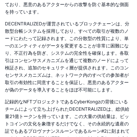
ており、悪意のあるアクターからの攻撃を防ぐ基本的な側面
を持っています。
DECENTRALIZEDが運営されているブロックチェーンは、分
散型台帳システムを採用しており、すべての取引が複数のノ
ードにわたって記録されます。この分散型の性質により、単
一のエンティティがデータを変更することが非常に困難にな
り、不正行為を防ぎ、システムの完全性を確保します。各取
引はコンセンサスメカニズムを通じて複数のノードによって
検証され、追加のセキュリティ層が提供されます。このコン
センサスメカニズムは、ネットワーク内のすべての参加者が
取引の有効性に同意することを保証し、悪意のあるアクター
が偽のデータを導入することをほぼ不可能にします。
記録的なNFTプロジェクトであるCyberKongzの背後にいる
チームによって立ち上げられたDECENTRALIZEDは、総供給
量21億トークンを持っています。この大量の供給量は、ビッ
トコインの文化を象徴するだけでなく、その永続的な遺産の
証でもあるプロヴァナンスルーンであるルーン#2に刻まれて