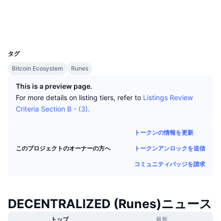
トップトレーダー
記事一覧
取引所の流入/流出
DEX API
コンバーター
リーダーボード
現物
コントラクト一覧
DECENTRALIZED
エクスプローラー
ordiscan.com
センチメント
エンタープライズ
ニュースレター
インジケーター
トレンド
UCID
デリバティブ
31251
料金
CMC Launch
タグ
上場予定
恐怖と強欲指数・
Bitcoin Ecosystem
Runes
リソース
CMCラボ
最近追加されたコイン
アルトコインシーズンインデックス
This is a preview page.
For more details on listing tiers, refer to
Listings Review
CMC Max
上昇率上位＆下落率上位
市場サイクル指標
Criteria Section B - (3).
ドキュメンテーション
トップニュース
訪問数最多
ビットコインのドミナンス
トークンの情報を更新
よくある質問
Telegramボット
トークンアンロックを送信
このプロジェクトのオーナーの方へ
コミュニティセンチメント
CoinMarketCap 20インデックス
コミュニティバッジを請求
AIインテグレーション
広告掲載について
チェーンランキング
CoinMarketCap 100インデックス
CMCエージェントハブ
DECENTRALIZED (Runes)ニュース
予測市場
ETFフロー
サイトウィジェット
スキルマーケットプレイス
トップ
最新