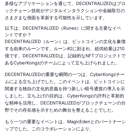
多様なアプリケーションを通じて、DECENTRALIZEDはブロ
ックチェーン技術がデジタルインタラクションや金融取引の
さまざまな側面を革新する可能性を示しています。
以下は、DECENTRALIZED（Runes）に関する主要なイベ
ントですか？
DECENTRALIZED（ルーン）は、ビットコインの文化を象徴
する由来のルーンです。ルーン#2に刻まれ、総供給量は210
億です。DECENTRALIZEDは、記録的なNFTプロジェクトで
あるCyberKongzのチームによって立ち上げられました。
DECENTRALIZEDの重要な瞬間の一つは、CyberKongzチー
ムによる立ち上げでした。このイベントは、ビットコインに
関連する独自の文化的意義を持つ新しい暗号通貨の導入を示
しました。立ち上げの目的は、CyberKongzの評判と革新的
な精神を活用し、DECENTRALIZEDがブロックチェーンの分
野でその存在感を示すための舞台を整えることでした。
もう一つの重要なイベントは、MagicEdenとのパートナーシ
ップでした。このコラボレーションにより、