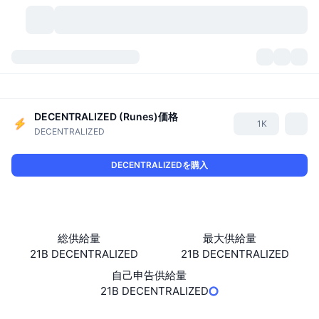
暗号資産
ダッシュボード
暗号資産
DexScan
DECENTRALIZED (Runes)
価格
市場数
ランキング
1K
DECENTRALIZED
シグナル
取引所
カテゴリー
New
市況概要
DECENTRALIZEDを購入
人気急上昇
コミュニティ
過去のスナップショット
現物市場
中央集権型取引所
新規
フィード
API
トークンのロック解除
暗号資産の数
現物
総供給量
最大供給量
値上がり銘柄
21B DECENTRALIZED
トピック
21B DECENTRALIZED
利回り
プロダクト
ビットコイントレジャリー
デリバティブ
API
自己申告供給量
ミームエクスプローラー
ライブ
実世界資産
BNBトレジャリー
21B DECENTRALIZED
プロダクト
暗号資産API
分散型取引所
ソーシャルメディア