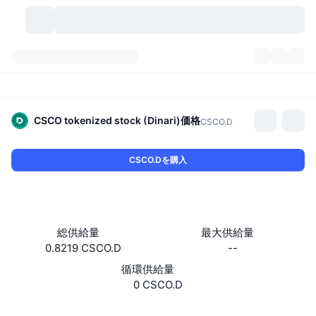
暗号資産
ダッシュボード
暗号資産
DexScan
市場数
ランキング
CSCO tokenized stock (Dinari)
価格
CSCO.D
シグナル
取引所
カテゴリー
New
市況概要
CSCO.Dを購入
人気急上昇
コミュニティ
過去のスナップショット
現物市場
中央集権型取引所
新規
フィード
API
トークンのロック解除
暗号資産の数
現物
総供給量
最大供給量
0.8219 CSCO.D
--
値上がり銘柄
トピック
利回り
プロダクト
ビットコイントレジャリー
デリバティブ
API
循環供給量
ミームエクスプローラー
0 CSCO.D
ライブ
実世界資産
BNBトレジャリー
プロダクト
暗号資産API
分散型取引所
Website