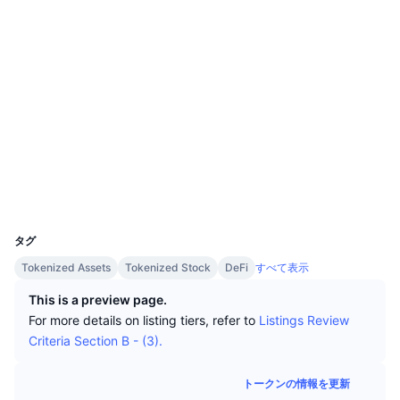
トップトレーダー
記事一覧
ウェブサイト
取引所の流入/流出
DEX API
コンバーター
リーダーボード
現物
センチメント
エンタープライズ
ニュースレター
ソーシャルメディア
インジケーター
トレンド
デリバティブ
0x0A27...4531A4
料金
CMC Launch
上場予定
コントラクト一覧
恐怖と強欲指数・
リソース
CMCラボ
arbiscan.io
最近追加されたコイン
アルトコインシーズンインデックス
エクスプローラー
CMC Max
ウォレット
上昇率上位＆下落率上位
市場サイクル指標
ドキュメンテーション
UCID
37179
トップニュース
訪問数最多
ビットコインのドミナンス
タグ
よくある質問
Telegramボット
Tokenized Assets
Tokenized Stock
DeFi
すべて表示
コミュニティセンチメント
CoinMarketCap 20インデックス
AIインテグレーション
This is a preview page.
広告掲載について
チェーンランキング
CoinMarketCap 100インデックス
For more details on listing tiers, refer to
Listings Review
Criteria Section B - (3).
CMCエージェントハブ
予測市場
ETFフロー
サイトウィジェット
トークンの情報を更新
スキルマーケットプレイス