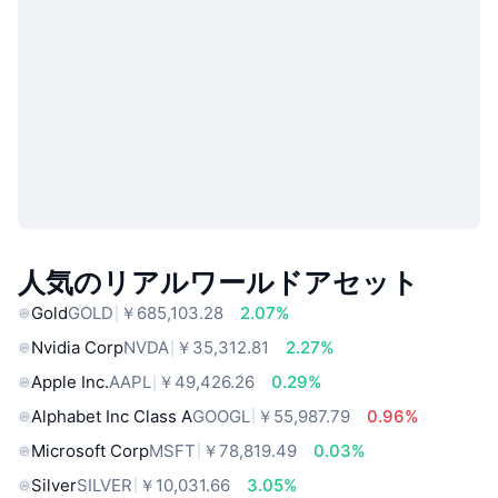
人気のリアルワールドアセット
Gold
GOLD
￥685,103.28
2.07%
Nvidia Corp
NVDA
￥35,312.81
2.27%
Apple Inc.
AAPL
￥49,426.26
0.29%
Alphabet Inc Class A
GOOGL
￥55,987.79
0.96%
Microsoft Corp
MSFT
￥78,819.49
0.03%
Silver
SILVER
￥10,031.66
3.05%