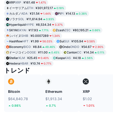
XRP
XRP
¥161.48
1.47%
イーサリアム
ETH
¥301,972.17
0.18%
カルダノ
ADA
¥31.54
Pi
PI
¥14.13
1.44%
0.38%
ソラナ
SOL
¥11,614.94
0.93%
Hyperliquid
HYPE
¥8,534.34
3.37%
SKYAI
SKYAI
¥17.93
Zcash
ZEC
¥80,195.21
7.71%
0.66%
シバイヌ
SHIB
¥0.0007289
1.34%
Hashflow
HFT
¥1.99
Sui
SUI
¥105.94
56.03%
0.58%
Biconomy
BICO
¥8.84
Ondo
ONDO
¥54.67
49.46%
2.90%
ドージコイン
DOGE
¥11.00
Canton
CC
¥14.34
0.45%
0.11%
Stellar
XLM
¥25.45
Kaspa
KAS
¥4.18
0.40%
2.56%
Hedera
HBAR
¥10.74
0.77%
トレンド
Bitcoin
Ethereum
XRP
$64,840.78
$1,913.34
$1.02
0.98%
0.7%
1.01%