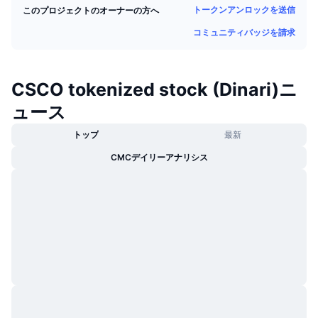
トークンアンロックを送信
このプロジェクトのオーナーの方へ
トレンド
暗号資産ETF
学ぶ
CMC MCP
コミュニティバッジを請求
新着
ビットコインETF
x402
ニュース
クリプト
イーサリアムETF
CSCO tokenized stock (Dinari)ニ
アカデミー
ュース
政治
テクニカル分析
リサーチ
トップ
最新
スポーツ
CMCデイリーアナリシス
RSI
ビデオ一覧
ファイナンス
MACD
暗号資産用語集
テック
デリバティブ
キャンペーン
NFT
概要
エアドロップ
NFT総合統計
清算
ダイヤモンド・リワード