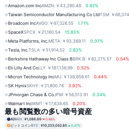
Amazon.com Inc
AMZN
￥43,290.48
0.82%
Taiwan Semiconductor Manufacturing Co Ltd
TSM
￥66,374
Broadcom Inc
AVGO
￥67,326.55
1.71%
SpaceX
SPCX
￥21,160.54
15.83%
Meta Platforms, Inc.
META
￥93,369.11
0.37%
Tesla, Inc.
TSLA
￥51,914.52
2.83%
Berkshire Hathaway Inc Class B
BRK.B
￥82,275.57
0.54
Eli Lilly And Co
LLY
￥187,136.99
0.52%
Micron Technology Inc
MU
￥138,858.61
0.44%
SK Hynix
SKHY
￥21,800.76
3.92%
JPmorgan Chase & Co
JPM
￥56,513.91
0.34%
Walmart Inc
WMT
￥17,638.65
0.20%
最も閲覧数の多い暗号資産
ADI
ADI
¥1,086.69
0.48%
ビットコイン
BTC
¥10,233,052.80
0.47%