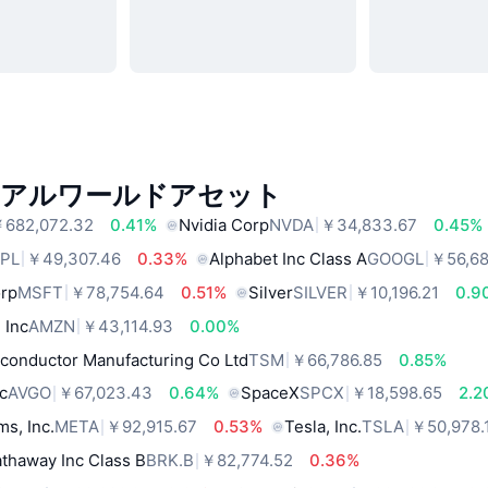
リアルワールドアセット
682,072.32
0.41%
Nvidia Corp
NVDA
￥34,833.67
0.45%
PL
￥49,307.46
0.33%
Alphabet Inc Class A
GOOGL
￥56,68
orp
MSFT
￥78,754.64
0.51%
Silver
SILVER
￥10,196.21
0.9
 Inc
AMZN
￥43,114.93
0.00%
conductor Manufacturing Co Ltd
TSM
￥66,786.85
0.85%
c
AVGO
￥67,023.43
0.64%
SpaceX
SPCX
￥18,598.65
2.2
ms, Inc.
META
￥92,915.67
0.53%
Tesla, Inc.
TSLA
￥50,978.
thaway Inc Class B
BRK.B
￥82,774.52
0.36%