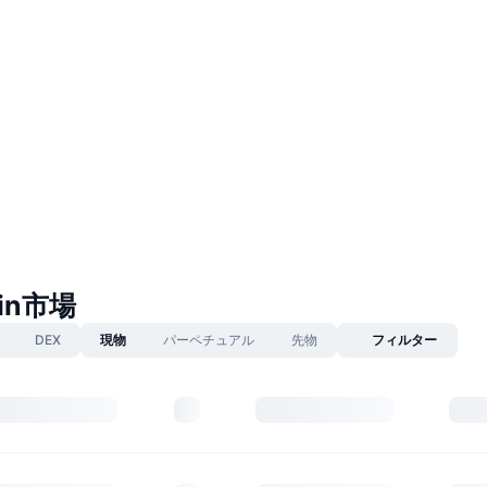
oin市場
DEX
現物
パーペチュアル
先物
フィルター