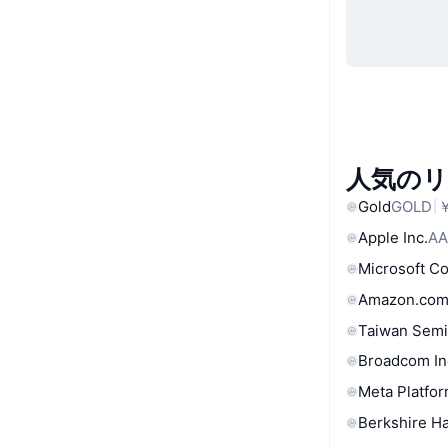
人気の
Gold
GOLD
￥
Apple Inc.
AA
Microsoft C
Amazon.com
Taiwan Semi
Broadcom In
Meta Platfor
Berkshire Ha