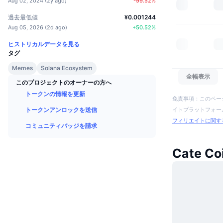
Aug 02, 2024
(
2y ago
)
-99.52
%
過去最低値
¥0.001244
Aug 05, 2026
(
2d ago
)
+
50.52
%
ヒストリカルデータを見る
タグ
Memes
Solana Ecosystem
全幅表示
このプロジェクトのオーナーの方へ
トークンの情報を更新
免責事項：このペー
イトプラットフォーム
トークンアンロックを送信
フィリエイトに関す
コミュニティバッジを請求
Cate 