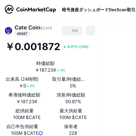
暗号資産
ダッシュボード
DexScan
取引
Cate Coin
$CATE
100
#6887
￥0.001872
8.01%
(
24h
)
時価総額
￥187.23K
0%
出来高 (24時間)
取引量/時価総額(24時間)
￥0
0%
0%
希薄後時価総額
清算/時価総額
￥187.23K
50.87%
総供給量
最大供給量
100M $CATE
100M $CATE
自己申告供給量
保有者
100M $CATE
228