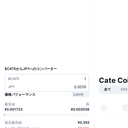
ウェブサイト
Website
ソーシャルメディア
コントラクト一覧
CATEkk...BJDQrJ
2.6
評価(CertiK)
エクスプローラー
solscan.io
ウォレット
UCID
32501
$CATEからJPYへのコンバーター
Cate C
$CATE
JPY
全て
CEX
価格パフォーマンス
24時間
最安値
高
¥0.001733
¥0.002036
過去最高値
¥0.392