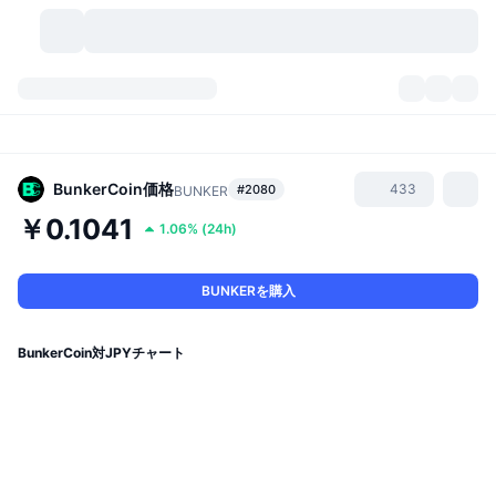
暗号資産
ダッシュボード
暗号資産
DexScan
市場数
ランキング
BunkerCoin
価格
433
#2080
BUNKER
￥0.1041
1.06%
(
24h
)
シグナル
取引所
カテゴリー
New
市況概要
人気急上昇
コミュニティ
過去のスナップショット
現物市場
中央集権型取引所
BUNKERを購入
新規
フィード
API
トークンのロック解除
暗号資産の数
現物
BunkerCoin対JPYチャート
値上がり銘柄
トピック
利回り
プロダクト
ビットコイントレジャリー
デリバティブ
API
ミームエクスプローラー
ライブ
実世界資産
BNBトレジャリー
プロダクト
暗号資産API
分散型取引所