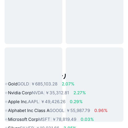
人気のリアルワールドアセット
Gold
GOLD
￥685,103.28
2.07%
Nvidia Corp
NVDA
￥35,312.81
2.27%
Apple Inc.
AAPL
￥49,426.26
0.29%
Alphabet Inc Class A
GOOGL
￥55,987.79
0.96%
Microsoft Corp
MSFT
￥78,819.49
0.03%