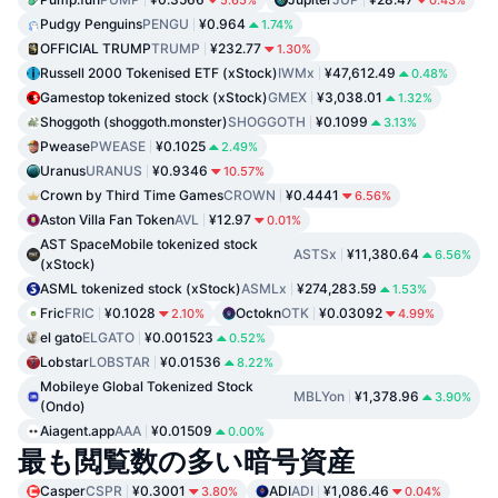
Pudgy Penguins
PENGU
¥0.964
1.74%
OFFICIAL TRUMP
TRUMP
¥232.77
1.30%
Russell 2000 Tokenised ETF (xStock)
IWMx
¥47,612.49
0.48%
Gamestop tokenized stock (xStock)
GMEX
¥3,038.01
1.32%
Shoggoth (shoggoth.monster)
SHOGGOTH
¥0.1099
3.13%
Pwease
PWEASE
¥0.1025
2.49%
Uranus
URANUS
¥0.9346
10.57%
Crown by Third Time Games
CROWN
¥0.4441
6.56%
Aston Villa Fan Token
AVL
¥12.97
0.01%
AST SpaceMobile tokenized stock
ASTSx
¥11,380.64
6.56%
(xStock)
ASML tokenized stock (xStock)
ASMLx
¥274,283.59
1.53%
Fric
FRIC
¥0.1028
Octokn
OTK
¥0.03092
2.10%
4.99%
el gato
ELGATO
¥0.001523
0.52%
Lobstar
LOBSTAR
¥0.01536
8.22%
Mobileye Global Tokenized Stock
MBLYon
¥1,378.96
3.90%
(Ondo)
Aiagent.app
AAA
¥0.01509
0.00%
最も閲覧数の多い暗号資産
Casper
CSPR
¥0.3001
ADI
ADI
¥1,086.46
3.80%
0.04%