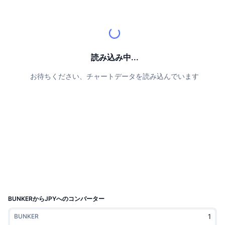
トップトレーダー
記事一覧
取引所の流入/流出
DEX API
コンバーター
リーダーボード
現物
センチメント
エンタープライズ
ニュースレター
インジケーター
トレンド
デリバティブ
料金
CMC Launch
読み込み中...
上場予定
恐怖と強欲指数・
お待ちください、チャートデータを読み込んでいます
リソース
CMCラボ
最近追加されたコイン
アルトコインシーズンインデックス
CMC Max
上昇率上位＆下落率上位
市場サイクル指標
ドキュメンテーション
トップニュース
訪問数最多
ビットコインのドミナンス
よくある質問
Telegramボット
コミュニティセンチメント
CoinMarketCap 20インデックス
AIインテグレーション
広告掲載について
チェーンランキング
CoinMarketCap 100インデックス
CMCエージェントハブ
BUNKERからJPYへのコンバーター
予測市場
ETFフロー
サイトウィジェット
BUNKER
スキルマーケットプレイス