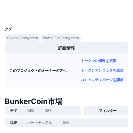
今後の販売予定
ウォレット
ファンディングレート
学んで稼ぐ
UCID
35448
カレンダー
タグ
Solana Ecosystem
Pump Fun Ecosystem
ICOカレンダー
詳細情報
イベントカレンダー
トークンの情報を更新
トークンアンロックを送信
このプロジェクトのオーナーの方へ
コミュニティバッジを請求
BunkerCoin市場
全て
CEX
DEX
フィルター
現物
パーペチュアル
先物