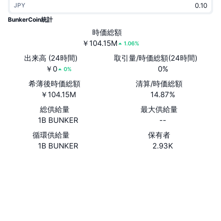
JPY
トレンド
暗号資産ETF
学ぶ
CMC MCP
BunkerCoin統計
新着
時価総額
ビットコインETF
x402
ニュース
￥104.15M
1.06%
クリプト
イーサリアムETF
出来高 (24時間)
取引量/時価総額(24時間)
アカデミー
￥0
0%
0%
政治
希薄後時価総額
清算/時価総額
テクニカル分析
リサーチ
￥104.15M
14.87%
スポーツ
総供給量
最大供給量
RSI
ビデオ一覧
1B BUNKER
--
ファイナンス
MACD
循環供給量
保有者
暗号資産用語集
1B BUNKER
2.93K
テック
ウェブサイト
Website
Whitepaper
デリバティブ
キャンペーン
ソーシャルメディア
NFT
概要
コントラクト一覧
8NCiev...L7pump
エアドロップ
3.0
評価(CertiK)
NFT総合統計
清算
エクスプローラー
solscan.io
ダイヤモンド・リワード