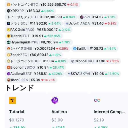
ビットコイン
BTC
¥10,226,658.70
0.11%
XRP
XRP
¥163.33
0.50%
イーサリアム
ETH
¥302,080.99
Pi
PI
¥14.37
0.04%
1.01%
ソラナ
SOL
¥11,962.10
カルダノ
ADA
¥31.40
2.64%
0.91%
PAX Gold
PAXG
¥685,000.17
0.12%
Tutorial
TUT
¥19.91
232.95%
Hyperliquid
HYPE
¥8,700.94
1.70%
シバイヌ
SHIB
¥0.0007264
Sui
SUI
¥108.72
0.89%
1.64%
Zcash
ZEC
¥80,890.12
1.07%
ドージコイン
DOGE
¥11.04
Cronos
CRO
¥7.88
0.10%
2.93%
Biconomy
BICO
¥10.94
28.47%
Audiera
BEAT
¥485.81
SKYAI
SKYAI
¥19.08
47.20%
12.50%
siren
SIREN
¥5.39
14.25%
トレンド
Tutorial
Audiera
Internet Computer
$0.1279
$3.09
$2.19
238.9%
47.6%
4.29%