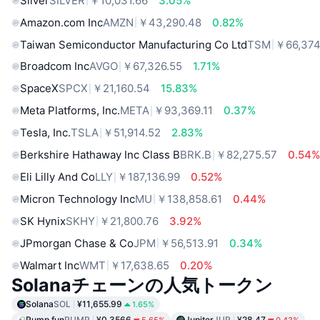
Silver
SILVER
￥10,031.66
3.05%
Amazon.com Inc
AMZN
￥43,290.48
0.82%
Taiwan Semiconductor Manufacturing Co Ltd
TSM
￥66,374
Broadcom Inc
AVGO
￥67,326.55
1.71%
SpaceX
SPCX
￥21,160.54
15.83%
Meta Platforms, Inc.
META
￥93,369.11
0.37%
Tesla, Inc.
TSLA
￥51,914.52
2.83%
Berkshire Hathaway Inc Class B
BRK.B
￥82,275.57
0.54
Eli Lilly And Co
LLY
￥187,136.99
0.52%
Micron Technology Inc
MU
￥138,858.61
0.44%
SK Hynix
SKHY
￥21,800.76
3.92%
JPmorgan Chase & Co
JPM
￥56,513.91
0.34%
Walmart Inc
WMT
￥17,638.65
0.20%
Solanaチェーンの人気トークン
Solana
SOL
¥11,655.99
1.65%
Pump.fun
PUMP
¥0.3566
Jupiter
JUP
¥28.47
5.65%
0.43%