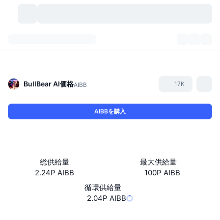
暗号資産
ダッシュボード
暗号資産
DexScan
市場数
ランキング
BullBear AI
価格
17K
AIBB
シグナル
取引所
カテゴリー
New
市況概要
AIBBを購入
人気急上昇
コミュニティ
過去のスナップショット
現物市場
中央集権型取引所
新規
フィード
API
トークンのロック解除
暗号資産の数
現物
総供給量
最大供給量
2.24P AIBB
100P AIBB
値上がり銘柄
トピック
利回り
プロダクト
ビットコイントレジャリー
デリバティブ
API
循環供給量
ミームエクスプローラー
2.04P AIBB
ライブ
実世界資産
BNBトレジャリー
プロダクト
暗号資産API
分散型取引所
ウェブサイト
Website
Whitepaper