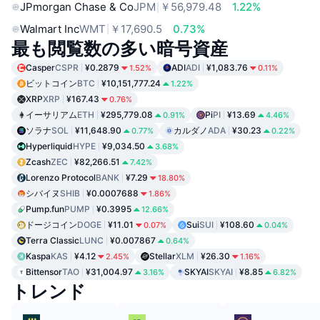
JPmorgan Chase & Co
JPM
￥56,979.48
1.22%
Walmart Inc
WMT
￥17,690.5
0.73%
最も閲覧数の多い暗号資産
Casper
CSPR
¥0.2879
ADI
ADI
¥1,083.76
1.52%
0.11%
ビットコイン
BTC
¥10,151,777.24
1.22%
XRP
XRP
¥167.43
0.76%
イーサリアム
ETH
¥295,779.08
Pi
PI
¥13.69
0.91%
4.46%
ソラナ
SOL
¥11,648.90
カルダノ
ADA
¥30.23
0.77%
0.22%
Hyperliquid
HYPE
¥9,034.50
3.68%
Zcash
ZEC
¥82,266.51
7.42%
Lorenzo Protocol
BANK
¥7.29
18.80%
シバイヌ
SHIB
¥0.0007688
1.86%
Pump.fun
PUMP
¥0.3995
12.66%
ドージコイン
DOGE
¥11.01
Sui
SUI
¥108.60
0.07%
0.04%
Terra Classic
LUNC
¥0.007867
0.64%
Kaspa
KAS
¥4.12
Stellar
XLM
¥26.30
2.45%
1.16%
Bittensor
TAO
¥31,004.97
SKYAI
SKYAI
¥8.85
3.16%
6.82%
トレンド