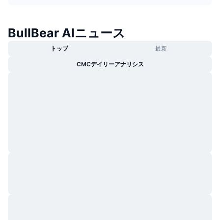
トレンド
暗号資産ETF
学ぶ
CMC MCP
BullBear AIニュース
新着
ビットコインETF
x402
ニュース
トップ
最新
クリプト
イーサリアムETF
アカデミー
CMCデイリーアナリシス
政治
テクニカル分析
リサーチ
スポーツ
RSI
ビデオ一覧
ファイナンス
MACD
暗号資産用語集
テック
デリバティブ
キャンペーン
NFT
概要
エアドロップ
NFT総合統計
清算
ダイヤモンド・リワード