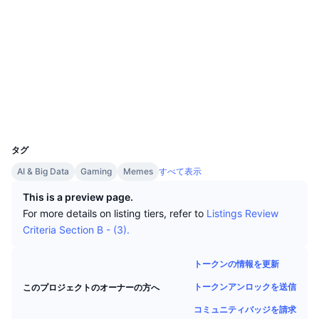
トップトレーダー
記事一覧
取引所の流入/流出
DEX API
コンバーター
ソーシャルメディア
リーダーボード
現物
コントラクト一覧
0xb9af...6408c7
センチメント
エンタープライズ
ニュースレター
3.0
インジケーター
トレンド
デリバティブ
評価(CertiK)
arbiscan.io
料金
CMC Launch
エクスプローラー
上場予定
恐怖と強欲指数・
ウォレット
リソース
CMCラボ
最近追加されたコイン
アルトコインシーズンインデックス
UCID
24742
CMC Max
上昇率上位＆下落率上位
市場サイクル指標
タグ
ドキュメンテーション
AI & Big Data
Gaming
Memes
すべて表示
トップニュース
訪問数最多
ビットコインのドミナンス
よくある質問
This is a preview page.
Telegramボット
For more details on listing tiers, refer to
Listings Review
コミュニティセンチメント
CoinMarketCap 20インデックス
Criteria Section B - (3).
AIインテグレーション
広告掲載について
チェーンランキング
CoinMarketCap 100インデックス
トークンの情報を更新
CMCエージェントハブ
トークンアンロックを送信
このプロジェクトのオーナーの方へ
予測市場
ETFフロー
サイトウィジェット
スキルマーケットプレイス
コミュニティバッジを請求