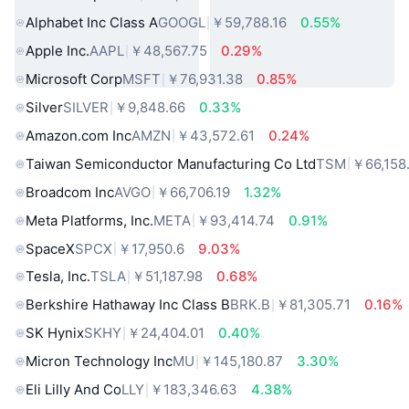
Alphabet Inc Class A
GOOGL
￥59,788.16
0.55%
Apple Inc.
AAPL
￥48,567.75
0.29%
Microsoft Corp
MSFT
￥76,931.38
0.85%
Silver
SILVER
￥9,848.66
0.33%
Amazon.com Inc
AMZN
￥43,572.61
0.24%
Taiwan Semiconductor Manufacturing Co Ltd
TSM
￥66,158
Broadcom Inc
AVGO
￥66,706.19
1.32%
Meta Platforms, Inc.
META
￥93,414.74
0.91%
SpaceX
SPCX
￥17,950.6
9.03%
Tesla, Inc.
TSLA
￥51,187.98
0.68%
Berkshire Hathaway Inc Class B
BRK.B
￥81,305.71
0.16%
SK Hynix
SKHY
￥24,404.01
0.40%
Micron Technology Inc
MU
￥145,180.87
3.30%
Eli Lilly And Co
LLY
￥183,346.63
4.38%