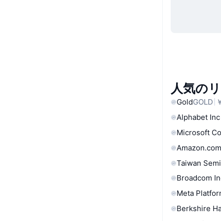
人気の
Gold
GOLD
￥
Alphabet Inc
Microsoft C
Amazon.com
Taiwan Semi
Broadcom In
Meta Platfor
Berkshire Ha