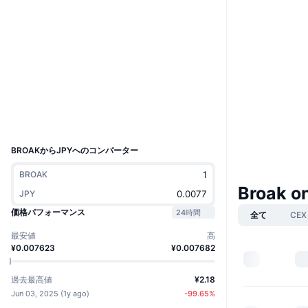
ウェブサイト
Website
ソーシャルメディア
0x0253...f984a6
コントラクト一覧
エクスプローラー
basescan.org
ウォレット
UCID
36641
BROAKからJPYへのコンバーター
BROAK
Broak 
JPY
価格パフォーマンス
24時間
全て
CEX
最安値
高
¥0.007623
¥0.007682
過去最高値
¥2.18
Jun 03, 2025
(
1y ago
)
-99.65
%