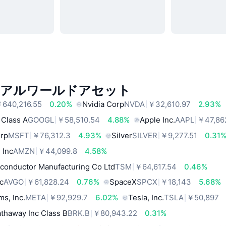
リアルワールドアセット
640,216.55
0.20%
Nvidia Corp
NVDA
￥32,610.97
2.93%
 Class A
GOOGL
￥58,510.54
4.88%
Apple Inc.
AAPL
￥47,86
orp
MSFT
￥76,312.3
4.93%
Silver
SILVER
￥9,277.51
0.31
 Inc
AMZN
￥44,099.8
4.58%
conductor Manufacturing Co Ltd
TSM
￥64,617.54
0.46%
c
AVGO
￥61,828.24
0.76%
SpaceX
SPCX
￥18,143
5.68%
ms, Inc.
META
￥92,929.7
6.02%
Tesla, Inc.
TSLA
￥50,897
thaway Inc Class B
BRK.B
￥80,943.22
0.31%