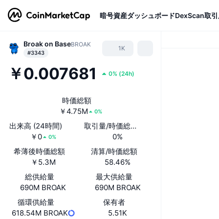
暗号資産
ダッシュボード
DexScan
取引
Broak on Base
BROAK
1K
#3343
￥0.007681
0%
(
24h
)
時価総額
￥4.75M
0%
出来高 (24時間)
取引量/時価総額(24時間)
￥0
0%
0%
希薄後時価総額
清算/時価総額
￥5.3M
58.46%
総供給量
最大供給量
690M BROAK
690M BROAK
循環供給量
保有者
618.54M BROAK
5.51K