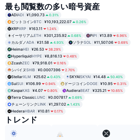
最も閲覧数の多い暗号資産
ADI
ADI
¥1,090.73
0.31%
ビットコイン
BTC
¥10,193,222.07
0.26%
XRP
XRP
¥163.11
1.24%
イーサリアム
ETH
¥301,235.92
Pi
PI
¥13.89
0.68%
6.96%
カルダノ
ADA
¥31.58
ソラナ
SOL
¥11,507.06
4.93%
0.69%
Heima
HEI
¥26.53
38.29%
Hyperliquid
HYPE
¥8,816.13
0.48%
Zcash
ZEC
¥79,918.01
0.16%
シバイヌ
SHIB
¥0.0007396
2.70%
Stellar
XLM
¥25.62
SKYAI
SKYAI
¥14.48
0.43%
50.40%
Sui
SUI
¥106.99
ドージコイン
DOGE
¥10.95
0.94%
0.31%
Kaspa
KAS
¥4.07
Audiera
BEAT
¥325.21
0.80%
10.65%
Terra Classic
LUNC
¥0.007817
0.69%
チェーンリンク
LINK
¥1,297.02
1.43%
Hedera
HBAR
¥10.81
0.17%
トレンド