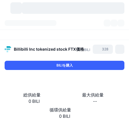
暗号資産
ダッシュボード
暗号資産
DexScan
市場数
ランキング
Billibilli Inc tokenized stock FTX
価格
328
BILI
シグナル
取引所
カテゴリー
New
市況概要
BILIを購入
人気急上昇
コミュニティ
過去のスナップショット
現物市場
中央集権型取引所
新規
フィード
API
トークンのロック解除
暗号資産の数
現物
総供給量
最大供給量
0 BILI
--
値上がり銘柄
トピック
利回り
プロダクト
ビットコイントレジャリー
デリバティブ
API
循環供給量
ミームエクスプローラー
0 BILI
ライブ
実世界資産
BNBトレジャリー
プロダクト
暗号資産API
分散型取引所
ウェブサイト
Website
Whitepaper