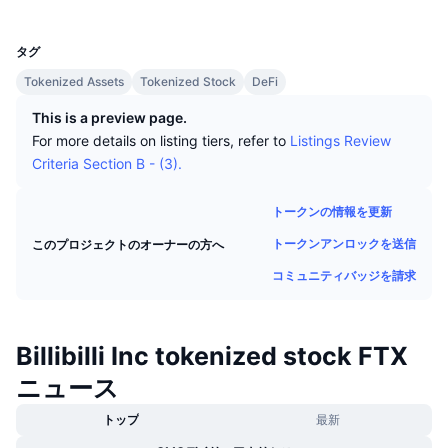
トップトレーダー
記事一覧
取引所の流入/流出
DEX API
コンバーター
UCID
リーダーボード
現物
7895
センチメント
タグ
エンタープライズ
ニュースレター
インジケーター
トレンド
デリバティブ
Tokenized Assets
Tokenized Stock
DeFi
料金
CMC Launch
上場予定
恐怖と強欲指数・
This is a preview page.
For more details on listing tiers, refer to
Listings Review
リソース
CMCラボ
最近追加されたコイン
Criteria Section B - (3).
アルトコインシーズンインデックス
CMC Max
上昇率上位＆下落率上位
市場サイクル指標
トークンの情報を更新
ドキュメンテーション
トークンアンロックを送信
このプロジェクトのオーナーの方へ
トップニュース
訪問数最多
ビットコインのドミナンス
よくある質問
コミュニティバッジを請求
Telegramボット
コミュニティセンチメント
CoinMarketCap 20インデックス
AIインテグレーション
広告掲載について
Billibilli Inc tokenized stock FTX
チェーンランキング
CoinMarketCap 100インデックス
ニュース
CMCエージェントハブ
予測市場
ETFフロー
サイトウィジェット
トップ
最新
スキルマーケットプレイス