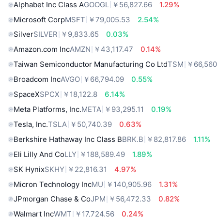
Alphabet Inc Class A
GOOGL
￥56,827.66
1.29%
Microsoft Corp
MSFT
￥79,005.53
2.54%
Silver
SILVER
￥9,833.65
0.03%
Amazon.com Inc
AMZN
￥43,117.47
0.14%
Taiwan Semiconductor Manufacturing Co Ltd
TSM
￥66,560
Broadcom Inc
AVGO
￥66,794.09
0.55%
SpaceX
SPCX
￥18,122.8
6.14%
Meta Platforms, Inc.
META
￥93,295.11
0.19%
Tesla, Inc.
TSLA
￥50,740.39
0.63%
Berkshire Hathaway Inc Class B
BRK.B
￥82,817.86
1.11%
Eli Lilly And Co
LLY
￥188,589.49
1.89%
SK Hynix
SKHY
￥22,816.31
4.97%
Micron Technology Inc
MU
￥140,905.96
1.31%
JPmorgan Chase & Co
JPM
￥56,472.33
0.82%
Walmart Inc
WMT
￥17,724.56
0.24%