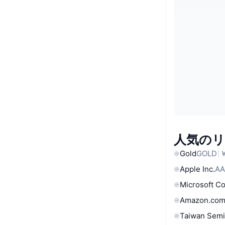
人気の
Gold
GOLD
￥
Apple Inc.
AA
Microsoft C
Amazon.com
Taiwan Semi