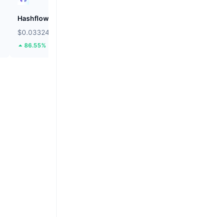
Hashflow
Audiera
$0.03324
$2.36
86.55%
1.82%