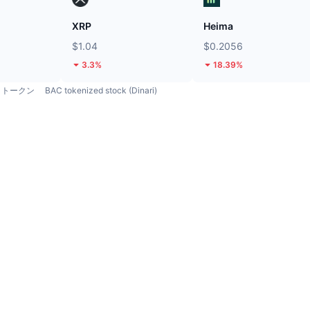
XRP
Heima
$1.04
$0.2056
3.3%
18.39%
トークン
BAC tokenized stock (Dinari)