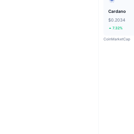
Cardano
$0.2034
7.32%
CoinMarketCap