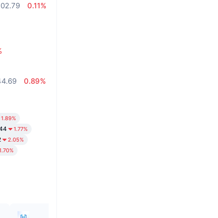
02.79
0.11%
%
44.69
0.89%
1.89%
.44
1.77%
2
2.05%
1.70%