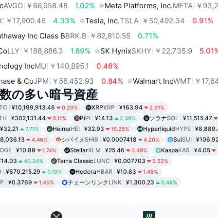
c
AVGO
￥66,958.48
1.02%
Meta Platforms, Inc.
META
￥93,2
X
￥17,900.46
4.33%
Tesla, Inc.
TSLA
￥50,492.34
0.91%
thaway Inc Class B
BRK.B
￥82,810.55
0.71%
 Co
LLY
￥188,886.3
1.89%
SK Hynix
SKHY
￥22,735.9
5.01
nology Inc
MU
￥140,895.1
0.46%
hase & Co
JPM
￥56,452.93
0.84%
Walmart Inc
WMT
￥17,6
数の多い暗号資産
TC
¥10,199,913.46
XRP
XRP
¥163.94
0.29%
2.91%
TH
¥302,131.44
Pi
PI
¥14.13
ソラナ
SOL
¥11,515.47
0.11%
2.39%
¥32.21
Heima
HEI
¥32.93
Hyperliquid
HYPE
¥8,889
7.71%
16.25%
8,036.13
シバイヌ
SHIB
¥0.0007418
Sui
SUI
¥106.9
4.46%
4.20%
OGE
¥10.89
Stellar
XLM
¥25.46
Kaspa
KAS
¥4.05
1.74%
3.49%
¥14.03
Terra Classic
LUNC
¥0.007703
40.34%
2.52%
G
¥670,215.29
Hedera
HBAR
¥10.83
0.19%
1.46%
P
¥0.3769
チェーンリンク
LINK
¥1,300.23
1.45%
0.48%
ド