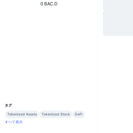
0 BAC.D
Website
ウェブサイト
ソーシャルメディア
0x6c1a...aF9216
コントラクト一覧
arbiscan.io
エクスプローラー
ウォレット
UCID
37157
タグ
Tokenized Assets
Tokenized Stock
DeFi
すべて表示