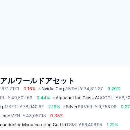
リアルワールドアセット
671,717.1
0.16%
Nvidia Corp
NVDA
￥34,811.27
0.20%
PL
￥49,502.69
0.44%
Alphabet Inc Class A
GOOGL
￥56,70
orp
MSFT
￥78,940.67
2.19%
Silver
SILVER
￥9,758.99
0.2
 Inc
AMZN
￥43,057.18
0.35%
conductor Manufacturing Co Ltd
TSM
￥66,406.05
1.22%