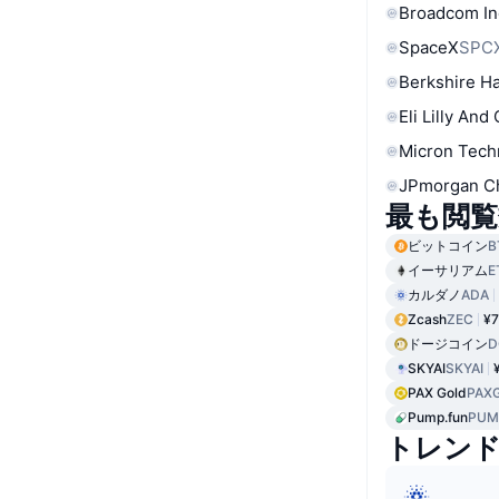
Broadcom In
SpaceX
SPC
Berkshire Ha
Eli Lilly And
Micron Tech
JPmorgan C
最も閲覧
ビットコイン
B
イーサリアム
E
カルダノ
ADA
Zcash
ZEC
¥7
ドージコイン
D
SKYAI
SKYAI
PAX Gold
PAX
Pump.fun
PUM
トレン