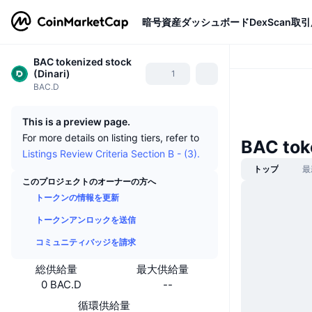
暗号資産
ダッシュボード
DexScan
取引
BAC tokenized stock
(Dinari)
1
BAC.D
This is a preview page.
For more details on listing tiers, refer to
BAC tok
Listings Review Criteria Section B - (3).
トップ
最
このプロジェクトのオーナーの方へ
トークンの情報を更新
トークンアンロックを送信
コミュニティバッジを請求
総供給量
最大供給量
0 BAC.D
--
循環供給量