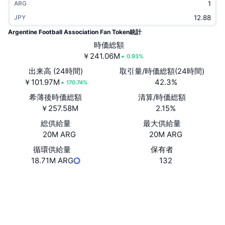
ARG
トレンド
暗号資産ETF
学ぶ
CMC MCP
JPY
Argentine Football Association Fan Token統計
新着
ビットコインETF
x402
ニュース
時価総額
￥241.06M
クリプト
イーサリアムETF
0.93%
アカデミー
出来高 (24時間)
取引量/時価総額(24時間)
政治
￥101.97M
42.3%
170.74%
テクニカル分析
リサーチ
希薄後時価総額
清算/時価総額
スポーツ
￥257.58M
2.15%
RSI
ビデオ一覧
総供給量
最大供給量
ファイナンス
20M ARG
20M ARG
MACD
暗号資産用語集
循環供給量
保有者
テック
18.71M ARG
132
デリバティブ
キャンペーン
Website
Whitepaper
NFT
ウェブサイト
概要
エアドロップ
NFT総合統計
ソーシャルメディア
清算
ダイヤモンド・リワード