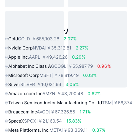
人気のリアルワールドアセット
Gold
GOLD
￥685,103.28
2.07%
Nvidia Corp
NVDA
￥35,312.81
2.27%
Apple Inc.
AAPL
￥49,426.26
0.29%
Alphabet Inc Class A
GOOGL
￥55,987.79
0.96%
Microsoft Corp
MSFT
￥78,819.49
0.03%
Silver
SILVER
￥10,031.66
3.05%
Amazon.com Inc
AMZN
￥43,290.48
0.82%
Taiwan Semiconductor Manufacturing Co Ltd
TSM
￥66,374
Broadcom Inc
AVGO
￥67,326.55
1.71%
SpaceX
SPCX
￥21,160.54
15.83%
Meta Platforms, Inc.
META
￥93,369.11
0.37%