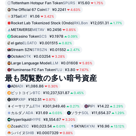
Tottenham Hotspur Fan Token
SPURS
¥15.60
1.75%
The Official 67 Coin
67
¥0.2241
4.63%
375ai
EAT
¥1.06
3.42%
Rocket Lab Tokenized Stock (Ondo)
RKLBon
¥12,051.31
1.77%
METAVERSE
METAV
¥0.2456
0.85%
Solcasino Token
SCS
¥0.1978
0.09%
el gato
ELGATO
¥0.001515
0.82%
Stream SZN
STRSZN
¥0.01552
2.47%
Octokn
OTK
¥0.03254
3.28%
Large Language Model
LLM
¥0.01608
5.85%
Fluminense FC Fan Token
FLU
¥3.80
7.67%
最も閲覧数の多い暗号資産
ADI
ADI
¥1,086.86
0.30%
ビットコイン
BTC
¥10,237,531.87
0.45%
XRP
XRP
¥162.51
0.97%
イーサリアム
ETH
¥301,949.46
Pi
PI
¥14.22
0.27%
2.29%
カルダノ
ADA
¥31.69
ソラナ
SOL
¥11,654.37
0.03%
1.29%
Hyperliquid
HYPE
¥8,554.67
3.20%
Zcash
ZEC
¥80,023.54
SKYAI
SKYAI
¥16.96
0.01%
13.12%
シバイヌ
SHIB
¥0.0007329
0.88%