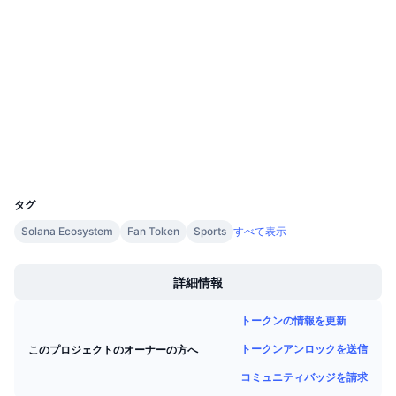
BX8VbH...vXUkwM
今後の販売予定
コントラクト一覧
ファンディングレート
学んで稼ぐ
3.8
評価(CertiK)
chiliscan.com
カレンダー
エクスプローラー
ICOカレンダー
ウォレット
イベントカレンダー
UCID
10430
タグ
Solana Ecosystem
Fan Token
Sports
すべて表示
Boost
詳細情報
トークンの情報を更新
トークンアンロックを送信
このプロジェクトのオーナーの方へ
コミュニティバッジを請求