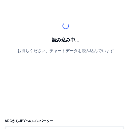
トップトレーダー
記事一覧
取引所の流入/流出
DEX API
コンバーター
リーダーボード
現物
センチメント
エンタープライズ
ニュースレター
インジケーター
トレンド
デリバティブ
料金
CMC Launch
上場予定
恐怖と強欲指数・
読み込み中...
リソース
CMCラボ
最近追加されたコイン
アルトコインシーズンインデックス
お待ちください、チャートデータを読み込んでいます
CMC Max
上昇率上位＆下落率上位
市場サイクル指標
ドキュメンテーション
トップニュース
訪問数最多
ビットコインのドミナンス
よくある質問
Telegramボット
コミュニティセンチメント
CoinMarketCap 20インデックス
AIインテグレーション
広告掲載について
チェーンランキング
CoinMarketCap 100インデックス
CMCエージェントハブ
予測市場
ETFフロー
サイトウィジェット
ARGからJPYへのコンバーター
スキルマーケットプレイス