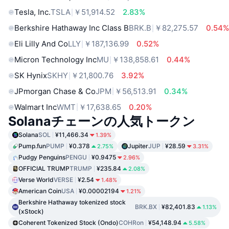
Tesla, Inc.
TSLA
￥51,914.52
2.83%
Berkshire Hathaway Inc Class B
BRK.B
￥82,275.57
0.54
Eli Lilly And Co
LLY
￥187,136.99
0.52%
Micron Technology Inc
MU
￥138,858.61
0.44%
SK Hynix
SKHY
￥21,800.76
3.92%
JPmorgan Chase & Co
JPM
￥56,513.91
0.34%
Walmart Inc
WMT
￥17,638.65
0.20%
Solanaチェーンの人気トークン
Solana
SOL
¥11,466.34
1.39%
Pump.fun
PUMP
¥0.378
Jupiter
JUP
¥28.59
2.75%
3.31%
Pudgy Penguins
PENGU
¥0.9475
2.96%
OFFICIAL TRUMP
TRUMP
¥235.84
2.08%
Verse World
VERSE
¥2.54
1.48%
American Coin
USA
¥0.00002194
1.21%
Berkshire Hathaway tokenized stock
BRK.BX
¥82,401.83
1.13%
(xStock)
Coherent Tokenized Stock (Ondo)
COHRon
¥54,148.94
5.58%