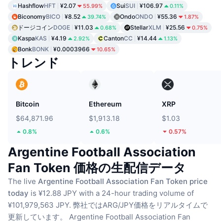
Hashflow
HFT
¥2.07
Sui
SUI
¥106.97
55.99%
0.11%
Biconomy
BICO
¥8.52
Ondo
ONDO
¥55.36
39.74%
1.87%
ドージコイン
DOGE
¥11.03
Stellar
XLM
¥25.56
0.68%
0.75%
Kaspa
KAS
¥4.19
Canton
CC
¥14.44
2.92%
1.13%
Bonk
BONK
¥0.0003966
10.65%
トレンド
Bitcoin
Ethereum
XRP
$64,871.96
$1,913.18
$1.03
0.8%
0.6%
0.57%
Argentine Football Association
Fan Token 価格の生配信データ
The live
Argentine Football Association Fan Token price
today
is ¥12.88 JPY with a 24-hour trading volume of
¥101,979,563 JPY.
弊社ではARG/JPY価格をリアルタイムで
更新しています。
Argentine Football Association Fan