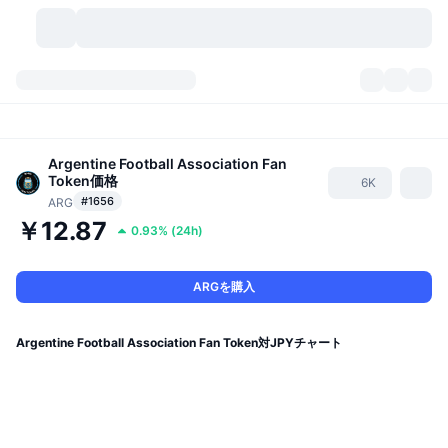
暗号資産
ダッシュボード
暗号資産
DexScan
Argentine Football Association Fan
市場数
ランキング
Token
価格
6K
#1656
ARG
シグナル
取引所
カテゴリー
New
市況概要
￥12.87
0.93%
(
24h
)
人気急上昇
コミュニティ
過去のスナップショット
現物市場
中央集権型取引所
ARGを購入
新規
フィード
API
トークンのロック解除
暗号資産の数
現物
Argentine Football Association Fan Token対JPYチャート
値上がり銘柄
トピック
利回り
プロダクト
ビットコイントレジャリー
デリバティブ
API
ミームエクスプローラー
ライブ
実世界資産
BNBトレジャリー
プロダクト
暗号資産API
分散型取引所