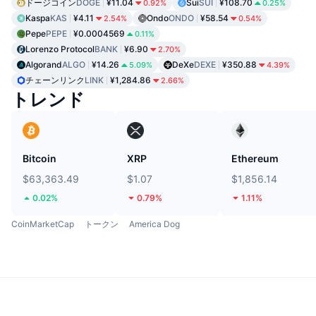
ドージコイン
DOGE
¥11.04
Sui
SUI
¥108.70
0.92%
0.25%
Kaspa
KAS
¥4.11
Ondo
ONDO
¥58.54
2.54%
0.54%
Pepe
PEPE
¥0.0004569
0.11%
Lorenzo Protocol
BANK
¥6.90
2.70%
Algorand
ALGO
¥14.26
DeXe
DEXE
¥350.88
5.09%
4.39%
チェーンリンク
LINK
¥1,284.86
2.66%
トレンド
Bitcoin
XRP
Ethereum
$63,363.49
$1.07
$1,856.14
0.02%
0.79%
1.11%
CoinMarketCap
トークン
America Dog