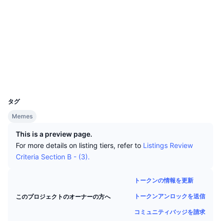
トップトレーダー
記事一覧
取引所の流入/流出
DEX API
コンバーター
ソーシャルメディア
リーダーボード
現物
コントラクト一覧
3HHk7H...vovp3z
センチメント
エンタープライズ
1.8
ニュースレター
インジケーター
トレンド
評価(CertiK)
デリバティブ
エクスプローラー
solscan.io
料金
CMC Launch
上場予定
恐怖と強欲指数・
ウォレット
リソース
CMCラボ
最近追加されたコイン
アルトコインシーズンインデックス
UCID
32606
CMC Max
タグ
上昇率上位＆下落率上位
市場サイクル指標
ドキュメンテーション
Memes
トップニュース
訪問数最多
ビットコインのドミナンス
This is a preview page.
よくある質問
For more details on listing tiers, refer to
Listings Review
Telegramボット
コミュニティセンチメント
CoinMarketCap 20インデックス
Criteria Section B - (3).
AIインテグレーション
広告掲載について
チェーンランキング
CoinMarketCap 100インデックス
トークンの情報を更新
CMCエージェントハブ
トークンアンロックを送信
このプロジェクトのオーナーの方へ
予測市場
ETFフロー
サイトウィジェット
コミュニティバッジを請求
スキルマーケットプレイス