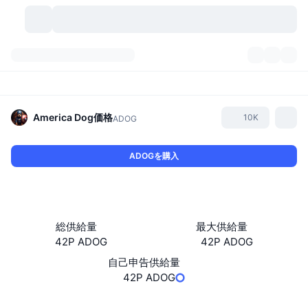
暗号資産
ダッシュボード
暗号資産
DexScan
市場数
ランキング
America Dog
価格
10K
ADOG
シグナル
取引所
カテゴリー
New
市況概要
ADOGを購入
人気急上昇
コミュニティ
過去のスナップショット
現物市場
中央集権型取引所
新規
フィード
API
トークンのロック解除
暗号資産の数
現物
総供給量
最大供給量
42P ADOG
42P ADOG
値上がり銘柄
トピック
利回り
プロダクト
ビットコイントレジャリー
デリバティブ
API
自己申告供給量
ミームエクスプローラー
42P ADOG
ライブ
実世界資産
BNBトレジャリー
プロダクト
暗号資産API
分散型取引所
ウェブサイト
Website