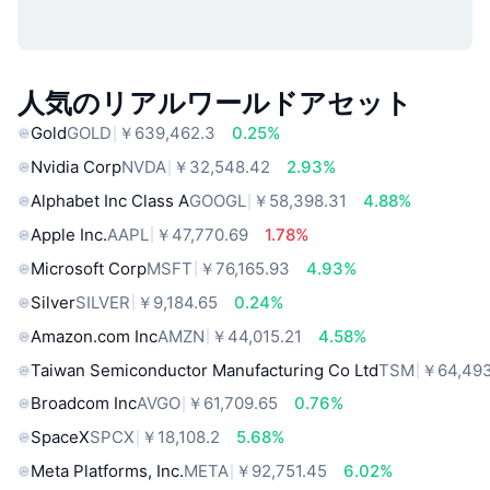
人気のリアルワールドアセット
Gold
GOLD
￥639,462.3
0.25%
Nvidia Corp
NVDA
￥32,548.42
2.93%
Alphabet Inc Class A
GOOGL
￥58,398.31
4.88%
Apple Inc.
AAPL
￥47,770.69
1.78%
Microsoft Corp
MSFT
￥76,165.93
4.93%
Silver
SILVER
￥9,184.65
0.24%
Amazon.com Inc
AMZN
￥44,015.21
4.58%
Taiwan Semiconductor Manufacturing Co Ltd
TSM
￥64,493
Broadcom Inc
AVGO
￥61,709.65
0.76%
SpaceX
SPCX
￥18,108.2
5.68%
Meta Platforms, Inc.
META
￥92,751.45
6.02%