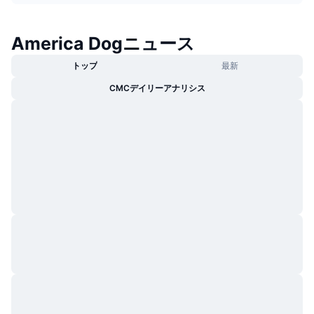
トレンド
暗号資産ETF
学ぶ
CMC MCP
America Dogニュース
新着
ビットコインETF
x402
ニュース
トップ
最新
クリプト
イーサリアムETF
CMCデイリーアナリシス
アカデミー
政治
テクニカル分析
リサーチ
スポーツ
RSI
ビデオ一覧
ファイナンス
MACD
暗号資産用語集
テック
デリバティブ
キャンペーン
NFT
概要
エアドロップ
NFT総合統計
清算
ダイヤモンド・リワード