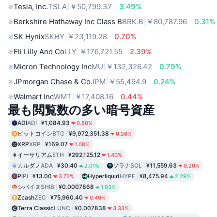
Tesla, Inc.
TSLA
￥50,799.37
3.49%
Berkshire Hathaway Inc Class B
BRK.B
￥80,787.96
0.31%
SK Hynix
SKHY
￥23,119.28
0.70%
Eli Lilly And Co
LLY
￥176,721.55
2.39%
Micron Technology Inc
MU
￥132,326.42
0.79%
JPmorgan Chase & Co
JPM
￥55,494.9
0.24%
Walmart Inc
WMT
￥17,408.16
0.44%
最も閲覧数の多い暗号資産
ADI
ADI
¥1,084.93
0.80%
ビットコイン
BTC
¥9,972,351.38
0.26%
XRP
XRP
¥169.07
1.08%
イーサリアム
ETH
¥292,125.12
1.40%
カルダノ
ADA
¥30.40
ソラナ
SOL
¥11,559.63
2.01%
0.20%
Pi
PI
¥13.00
Hyperliquid
HYPE
¥8,475.94
3.73%
2.29%
シバイヌ
SHIB
¥0.0007868
1.93%
Zcash
ZEC
¥75,960.40
0.49%
Terra Classic
LUNC
¥0.007838
3.33%