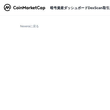
暗号資産
ダッシュボード
DexScan
取引
Nexeraに戻る