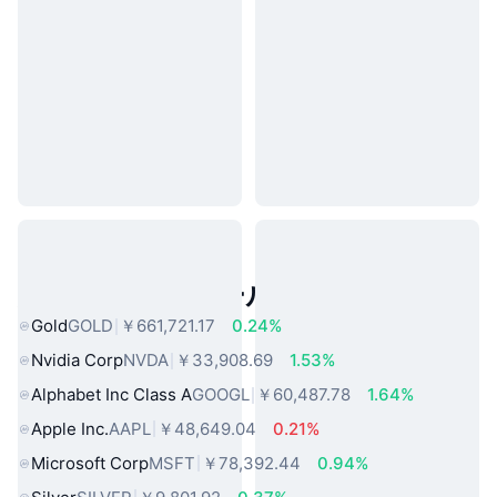
人気のリアルワールドアセット
Gold
GOLD
￥661,721.17
0.24%
Nvidia Corp
NVDA
￥33,908.69
1.53%
Alphabet Inc Class A
GOOGL
￥60,487.78
1.64%
Apple Inc.
AAPL
￥48,649.04
0.21%
Microsoft Corp
MSFT
￥78,392.44
0.94%