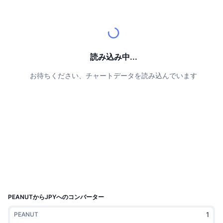
トップトレーダー
記事一覧
取引所の流入/流出
DEX API
コンバーター
リーダーボード
現物
センチメント
エンタープライズ
ニュースレター
インジケーター
トレンド
デリバティブ
料金
CMC Launch
読み込み中...
上場予定
恐怖と強欲指数・
お待ちください、チャートデータを読み込んでいます
リソース
CMCラボ
最近追加されたコイン
アルトコインシーズンインデックス
CMC Max
上昇率上位＆下落率上位
市場サイクル指標
ドキュメンテーション
トップニュース
訪問数最多
ビットコインのドミナンス
よくある質問
Telegramボット
コミュニティセンチメント
CoinMarketCap 20インデックス
AIインテグレーション
広告掲載について
チェーンランキング
CoinMarketCap 100インデックス
CMCエージェントハブ
PEANUTからJPYへのコンバーター
予測市場
ETFフロー
サイトウィジェット
PEANUT
スキルマーケットプレイス