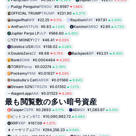
Pudgy Penguins
PENGU
¥0.9597
1.66%
OFFICIAL TRUMP
TRUMP
¥231.90
0.27%
dogwifhat
WIF
¥22.25
Raydium
RAY
¥97.91
0.11%
2.04%
AntFun
ANTFUN
¥6.83
Kamino
KMNO
¥2.85
1.04%
0.73%
Jupiter Perps LP
JLP
¥566.60
0.45%
YZY MONEY
YZY
¥46.41
0.53%
Solstice USX
USX
¥158.02
0.08%
DoubleZero
2Z
¥8.68
Backpack
BP
¥62.01
0.75%
6.40%
Bonk
BONK
¥0.0004464
0.20%
TORSY
torsy
¥0.02274
2.39%
Pockemy
PKM
¥0.01627
6.24%
Hasbulla's Cat
BARSIK
¥0.01566
9.84%
Stream SZN
STRSZN
¥0.01552
1.27%
Aiagent.app
AAA
¥0.01523
4.26%
最も閲覧数の多い暗号資産
Casper
CSPR
¥0.2893
ADI
ADI
¥1,085.97
0.17%
0.10%
ビットコイン
BTC
¥10,090,982.72
0.48%
XRP
XRP
¥167.09
1.37%
イーサリアム
ETH
¥294,256.23
0.04%