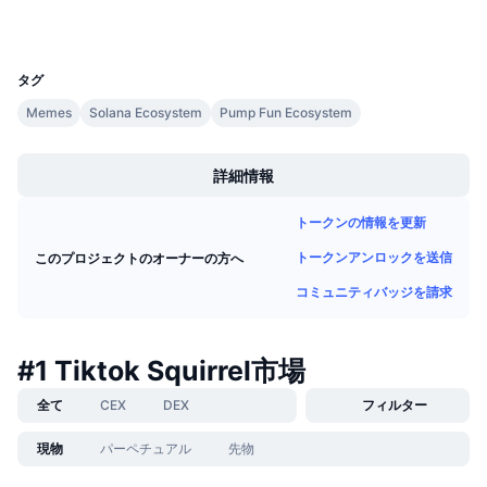
今後の販売予定
ファンディングレート
学んで稼ぐ
UCID
33916
タグ
カレンダー
Memes
Solana Ecosystem
Pump Fun Ecosystem
Boost
ICOカレンダー
詳細情報
イベントカレンダー
トークンの情報を更新
トークンアンロックを送信
このプロジェクトのオーナーの方へ
コミュニティバッジを請求
#1 Tiktok Squirrel市場
全て
CEX
DEX
フィルター
現物
パーペチュアル
先物