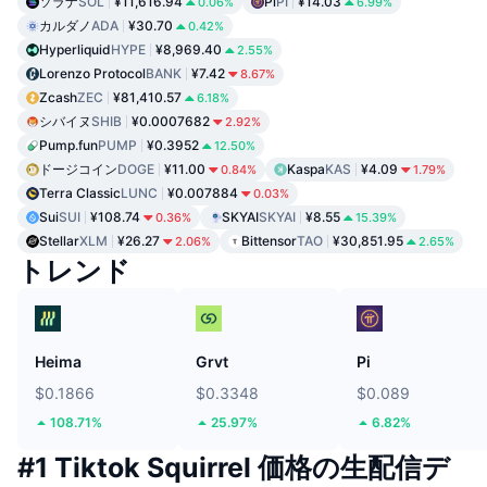
ソラナ
SOL
¥11,616.94
Pi
PI
¥14.03
0.06%
6.99%
カルダノ
ADA
¥30.70
0.42%
Hyperliquid
HYPE
¥8,969.40
2.55%
Lorenzo Protocol
BANK
¥7.42
8.67%
Zcash
ZEC
¥81,410.57
6.18%
シバイヌ
SHIB
¥0.0007682
2.92%
Pump.fun
PUMP
¥0.3952
12.50%
ドージコイン
DOGE
¥11.00
Kaspa
KAS
¥4.09
0.84%
1.79%
Terra Classic
LUNC
¥0.007884
0.03%
Sui
SUI
¥108.74
SKYAI
SKYAI
¥8.55
0.36%
15.39%
Stellar
XLM
¥26.27
Bittensor
TAO
¥30,851.95
2.06%
2.65%
トレンド
Heima
Grvt
Pi
$0.1866
$0.3348
$0.089
108.71%
25.97%
6.82%
#1 Tiktok Squirrel 価格の生配信デ