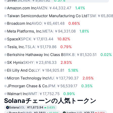
Silver
SILVER
￥9,801.92
0.37%
Amazon.com Inc
AMZN
￥44,332.47
1.41%
Taiwan Semiconductor Manufacturing Co Ltd
TSM
￥65,808
Broadcom Inc
AVGO
￥65,461.48
0.66%
Meta Platforms, Inc.
META
￥94,331.08
1.81%
SpaceX
SPCX
￥17,613.44
10.82%
Tesla, Inc.
TSLA
￥51,179.86
0.79%
Berkshire Hathaway Inc Class B
BRK.B
￥81,520.51
0.02%
SK Hynix
SKHY
￥23,616.33
2.93%
Eli Lilly And Co
LLY
￥184,925.81
5.18%
Micron Technology Inc
MU
￥137,790.37
2.05%
JPmorgan Chase & Co
JPM
￥56,539.17
0.35%
Walmart Inc
WMT
￥17,752.75
0.99%
Solanaチェーンの人気トークン
Solana
SOL
¥11,673.94
0.63%
Pump.fun
PUMP
¥0.3811
Jupiter
JUP
¥29.77
12.92%
2.15%