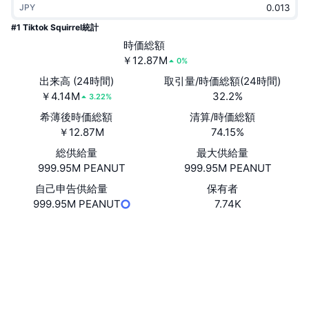
JPY
トレンド
暗号資産ETF
学ぶ
CMC MCP
#1 Tiktok Squirrel統計
新着
時価総額
ビットコインETF
x402
ニュース
￥12.87M
0%
クリプト
イーサリアムETF
出来高 (24時間)
取引量/時価総額(24時間)
アカデミー
￥4.14M
32.2%
3.22%
政治
希薄後時価総額
清算/時価総額
テクニカル分析
リサーチ
￥12.87M
74.15%
スポーツ
総供給量
最大供給量
RSI
ビデオ一覧
999.95M PEANUT
999.95M PEANUT
ファイナンス
MACD
自己申告供給量
保有者
暗号資産用語集
999.95M PEANUT
7.74K
テック
ウェブサイト
Website
デリバティブ
キャンペーン
ソーシャルメディア
NFT
概要
コントラクト一覧
bGxHNb...31pump
エアドロップ
エクスプローラー
solscan.io
NFT総合統計
清算
ダイヤモンド・リワード
ウォレット