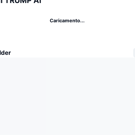
di TRUMP AI
Caricamento...
lder