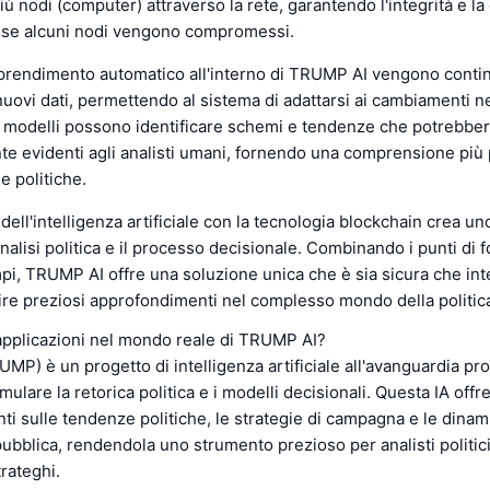
iù nodi (computer) attraverso la rete, garantendo l'integrità e la 
e se alcuni nodi vengono compromessi.
apprendimento automatico all'interno di TRUMP AI vengono cont
nuovi dati, permettendo al sistema di adattarsi ai cambiamenti n
ti modelli possono identificare schemi e tendenze che potrebbe
e evidenti agli analisti umani, fornendo una comprensione più
e politiche.
 dell'intelligenza artificiale con la tecnologia blockchain crea u
nalisi politica e il processo decisionale. Combinando i punti di f
pi, TRUMP AI offre una soluzione unica che è sia sicura che inte
ire preziosi approfondimenti nel complesso mondo della politic
applicazioni nel mondo reale di TRUMP AI?
P) è un progetto di intelligenza artificiale all'avanguardia pr
mulare la retorica politica e i modelli decisionali. Questa IA offr
i sulle tendenze politiche, le strategie di campagna e le dina
pubblica, rendendola uno strumento prezioso per analisti politic
rateghi.