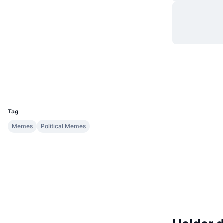
Sito web
Website
Social
Contratti
0xccdF...8d46E1
Esploratori
bscscan.com
Wallets
UCID
32865
Tag
Memes
Political Memes