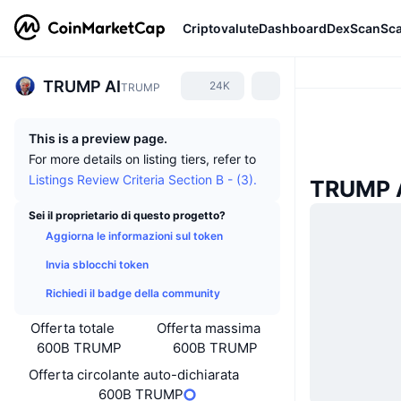
Criptovalute
Dashboard
DexScan
Sc
TRUMP AI
24K
TRUMP
This is a preview page.
For more details on listing tiers, refer to
Listings Review Criteria Section B - (3).
TRUMP A
Sei il proprietario di questo progetto?
Aggiorna le informazioni sul token
Invia sblocchi token
Richiedi il badge della community
Offerta totale
Offerta massima
600B TRUMP
600B TRUMP
Offerta circolante auto-dichiarata
600B TRUMP