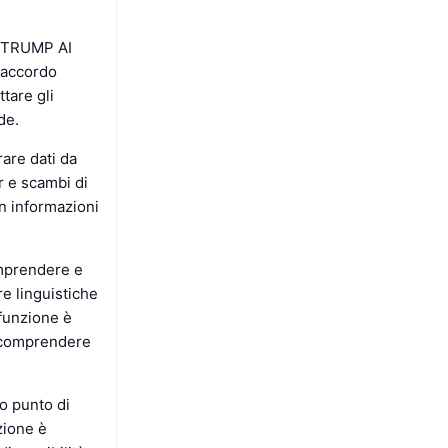
ta TRUMP AI
l'accordo
tare gli
de.
rare dati da
r e scambi di
n informazioni
omprendere e
re linguistiche
 funzione è
o comprendere
o punto di
zione è