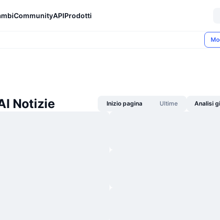
ambi
Community
API
Prodotti
Mo
I Notizie
Inizio pagina
Ultime
Analisi 