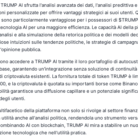
TRUMP AI sfrutta l'analisi avanzata dei dati, l'analisi predittiva e
i personalizzate per offrire vantaggi strategici ai suoi utenti.
he sono particolarmente vantaggiose per i possessori di $TRUM
 tecnologia AI per una maggiore efficienza. Le capacità AI della p
nalisi e alla simulazione della retorica politica e dei modelli dec
ose intuizioni sulle tendenze politiche, le strategie di campagn
'opinione pubblica.
sono accedere a TRUMP AI tramite il loro portafoglio di autocust
base, garantendo un'integrazione senza soluzione di continuità
di criptovaluta esistenti. La fornitura totale di token TRUMP è lim
0, e la criptovaluta è quotata su importanti borse come Binanc
ilità garantisce una diffusione capillare e un potenziale signific
egli utenti.
tifacetico della piattaforma non solo si rivolge al settore finanz
utilità anche all'analisi politica, rendendola uno strumento versa
 Combinando AI con blockchain, TRUMP AI mira a stabilire un nu
zione tecnologica che nell'utilità pratica.