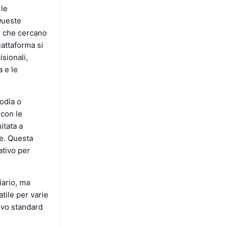
 le
 Queste
P che cercano
iattaforma si
isionali,
a e le
odia o
 con le
itata a
e. Questa
ativo per
iario, ma
tile per varie
ovo standard