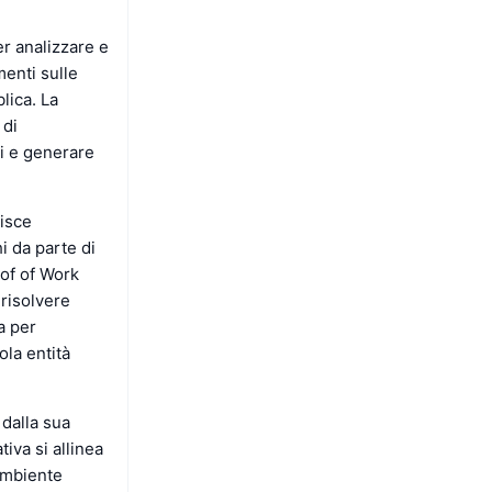
er analizzare e
menti sulle
lica. La
 di
i e generare
tisce
i da parte di
of of Work
 risolvere
a per
ola entità
 dalla sua
tiva si allinea
 ambiente