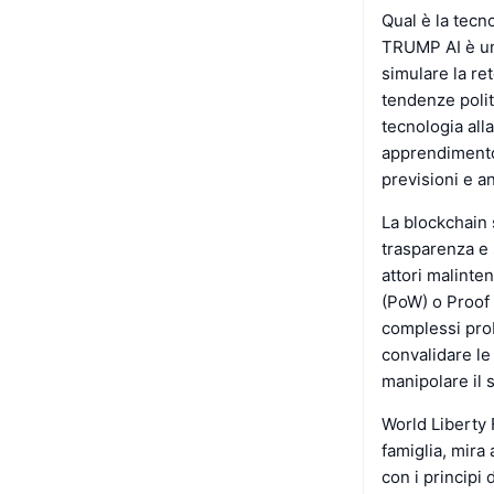
Qual è la tecn
TRUMP AI è un 
simulare la ret
tendenze polit
tecnologia all
apprendimento
previsioni e an
La blockchain 
trasparenza e 
attori malinte
(PoW) o Proof 
complessi prob
convalidare le
manipolare il 
World Liberty 
famiglia, mira 
con i principi