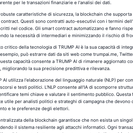
rente per le transazioni finanziarie e l'analisi dei dati.
 robuste caratteristiche di sicurezza, la blockchain che suppor
contract. Questi sono contratti auto-esecutivi con i termini del
critti nel codice. Gli smart contract automatizzano e fanno rispet
endo la necessità di intermediari e minimizzando il rischio di fro
to critico della tecnologia di TRUMP AI è la sua capacità di integ
d esempio, può estrarre dati da siti web come trumpai.me, Twitte
 Questa capacità consente a TRUMP AI di rimanere aggiornato co
, migliorando la sua precisione predittiva e rilevanza.
 AI utilizza l'elaborazione del linguaggio naturale (NLP) per c
scorsi e testi politici. L'NLP consente all'IA di scomporre struttu
ntificare temi chiave e valutare il sentimento pubblico. Questa
e utile per analisti politici e strateghi di campagna che devon
to e le preferenze degli elettori.
ntralizzata della blockchain garantisce che non esista un singol
dendo il sistema resiliente agli attacchi informatici. Ogni transa