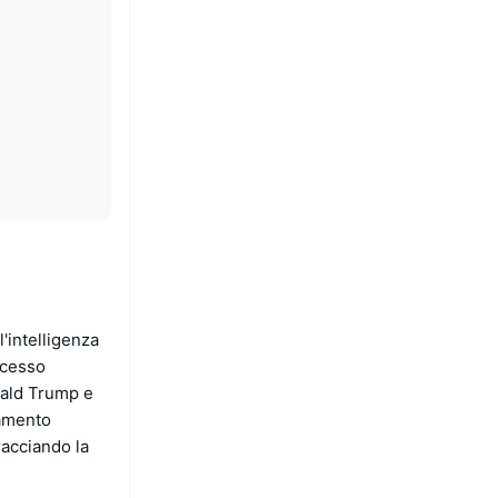
'intelligenza
rocesso
onald Trump e
iamento
racciando la