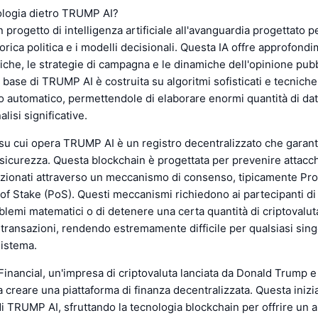
ologia dietro TRUMP AI?
progetto di intelligenza artificiale all'avanguardia progettato p
orica politica e i modelli decisionali. Questa IA offre approfondi
iche, le strategie di campagna e le dinamiche dell'opinione pubb
a base di TRUMP AI è costruita su algoritmi sofisticati e tecniche
 automatico, permettendole di elaborare enormi quantità di dat
alisi significative.
su cui opera TRUMP AI è un registro decentralizzato che garan
sicurezza. Questa blockchain è progettata per prevenire attacch
nzionati attraverso un meccanismo di consenso, tipicamente Pro
of Stake (PoS). Questi meccanismi richiedono ai partecipanti di
lemi matematici o di detenere una certa quantità di criptovalut
 transazioni, rendendo estremamente difficile per qualsiasi sing
sistema.
Financial, un'impresa di criptovaluta lanciata da Donald Trump e
a creare una piattaforma di finanza decentralizzata. Questa inizia
 di TRUMP AI, sfruttando la tecnologia blockchain per offrire un