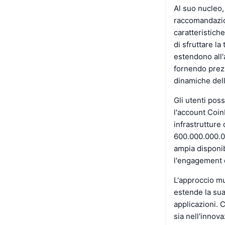
Al suo nucleo, 
raccomandazion
caratteristic
di sfruttare la
estendono all'a
fornendo prezi
dinamiche dell
Gli utenti pos
l'account Coin
infrastrutture 
600.000.000.00
ampia disponib
l'engagement d
L'approccio mul
estende la sua 
applicazioni.
sia nell'innova