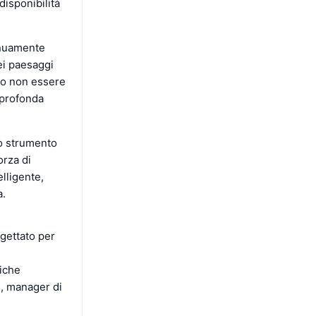
disponibilità
inuamente
ei paesaggi
ro non essere
 profonda
no strumento
orza di
lligente,
a.
ogettato per
e
miche
i, manager di