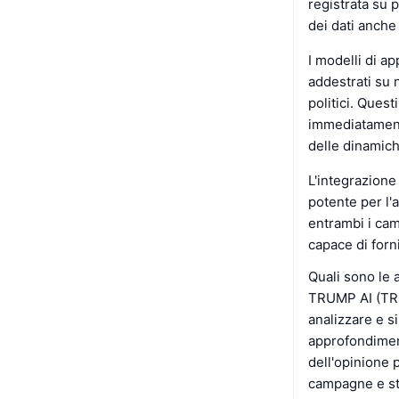
registrata su p
dei dati anch
I modelli di 
addestrati su 
politici. Ques
immediatament
delle dinamich
L'integrazione
potente per l'a
entrambi i cam
capace di forn
Quali sono le 
TRUMP AI (TRUM
analizzare e si
approfondiment
dell'opinione 
campagne e st