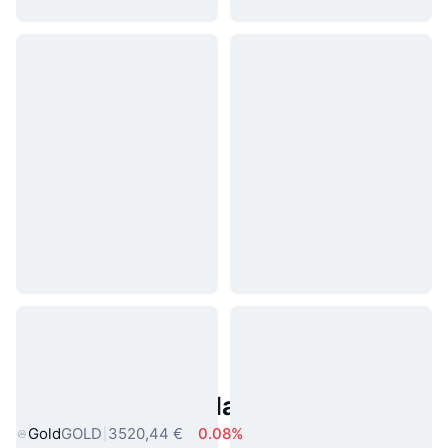
Asset reali popolari
Gold
GOLD
3520,44 €
0.08%