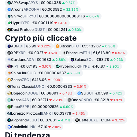
APYSwap
APYS
€0.004338
0.37%
Arcona
ARCONA
€0.003592
32.35%
Shiryo
SHIRYO
€0.00000000000008116
0.07%
Hypr
HYPR
€0.0001119
1.43%
Dust Protocol
DUST
€0.004241
0.60%
Crypto più cliccate
ADI
ADI
€5.99
Bitcoin
BTC
€55,132.67
0.22%
0.36%
XRP
XRP
€0.9327
Ethereum
ETH
€1,613.89
0.57%
0.93%
Cardano
ADA
€0.1683
Solana
SOL
€63.78
2.86%
0.23%
Pi
PI
€0.07193
Hyperliquid
HYPE
€46.87
3.10%
2.90%
Shiba Inu
SHIB
€0.000004337
2.39%
Zcash
ZEC
€418.06
1.00%
Terra Classic
LUNC
€0.00004333
3.91%
Dogecoin
DOGE
€0.06091
Sui
SUI
€0.599
0.43%
0.42%
Kaspa
KAS
€0.02271
Ondo
ONDO
€0.3218
2.23%
1.97%
Pepe
PEPE
€0.000002526
0.90%
Lorenzo Protocol
BANK
€0.03776
3.45%
Algorand
ALGO
€0.07831
DeXe
DEXE
€1.94
4.71%
3.72%
Chainlink
LINK
€7.10
2.10%
Di tendenza