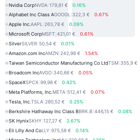
Nvidia Corp
NVDA
179,81 €
0.16%
Alphabet Inc Class A
GOOGL
322,3 €
0.67%
Apple Inc.
AAPL
263,78 €
0.09%
Microsoft Corp
MSFT
421,01 €
0.61%
Silver
SILVER
50,54 €
0.01%
Amazon.com Inc
AMZN
242,98 €
1.54%
Taiwan Semiconductor Manufacturing Co Ltd
TSM
355,9 €
Broadcom Inc
AVGO
340,66 €
0.05%
SpaceX
SPCX
99,98 €
0.42%
Meta Platforms, Inc.
META
512,41 €
0.07%
Tesla, Inc.
TSLA
280,52 €
0.25%
Berkshire Hathaway Inc Class B
BRK.B
446,15 €
0.08%
SK Hynix
SKHY
127,27 €
2.67%
Eli Lilly And Co
LLY
975,58 €
0.14%