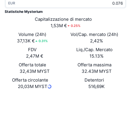
EUR
Di tendenza
ETF crypto
Impara
CMC MCP
Statistiche Mysterium
Novità
Capitalizzazione di mercato
ETF su Bitcoin
x402
Notizie
1,53M €
0.25%
Cripto
ETF su Ethereum
Volume (24h)
Vol/Cap. mercato (24h)
Academy
37,13K €
2,42%
0.31%
Politica
FDV
Liq./Cap. Mercato
Analisi tecnica
Ricerca
2,47M €
15.13%
Sport
Offerta totale
Offerta massima
RSI
Video
32,43M MYST
32.43M MYST
Finanza
MACD
Offerta circolante
Detentori
Glossario
20,03M MYST
516,69K
Tecnologia
Sito web
Website
Whitepaper
Derivati
Campagne
NFT
Social
Panoramica
Airdrop
Statistiche NFT generali
0x4Cf8...E7f361
Contratti
Liquidazioni
Diamanti ricompensa