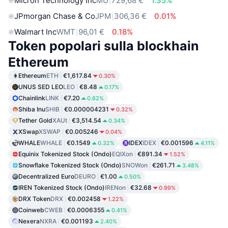
Micron Technology Inc
MU
729,68 €
1.35%
JPmorgan Chase & Co
JPM
306,36 €
0.01%
Walmart Inc
WMT
96,01 €
0.18%
Token popolari sulla blockhain
Ethereum
Ethereum
ETH
€1,617.84
0.30%
UNUS SED LEO
LEO
€8.48
0.17%
Chainlink
LINK
€7.20
0.62%
Shiba Inu
SHIB
€0.000004231
0.32%
Tether Gold
XAUt
€3,514.54
0.34%
XSwap
XSWAP
€0.005246
0.04%
WHALE
WHALE
€0.1549
IDEX
IDEX
€0.001596
0.32%
4.11%
Equinix Tokenized Stock (Ondo)
EQIXon
€891.34
1.52%
Snowflake Tokenized Stock (Ondo)
SNOWon
€261.71
3.48%
Decentralized Euro
DEURO
€1.00
0.50%
IREN Tokenized Stock (Ondo)
IRENon
€32.68
0.99%
DRX Token
DRX
€0.002458
1.22%
Coinweb
CWEB
€0.0006355
0.41%
Nexera
NXRA
€0.001193
2.40%