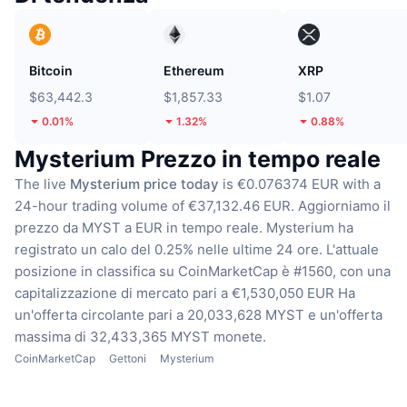
Bitcoin
Ethereum
XRP
$63,442.3
$1,857.33
$1.07
0.01%
1.32%
0.88%
Mysterium Prezzo in tempo reale
The live
Mysterium price today
is €0.076374 EUR with a
24-hour trading volume of €37,132.46 EUR.
Aggiorniamo il
prezzo da MYST a EUR in tempo reale.
Mysterium ha
registrato un calo del 0.25% nelle ultime 24 ore.
L'attuale
posizione in classifica su CoinMarketCap è #1560, con una
capitalizzazione di mercato pari a €1,530,050 EUR
Ha
un'offerta circolante pari a 20,033,628 MYST
e un'offerta
massima di 32,433,365 MYST monete.
CoinMarketCap
Gettoni
Mysterium