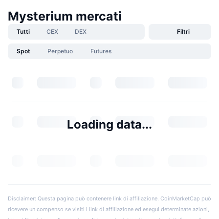
Mysterium mercati
Tutti
CEX
DEX
Filtri
Spot
Perpetuo
Futures
Loading data...
Disclaimer: Questa pagina può contenere link di affiliazione. CoinMarketCap può
ricevere un compenso se visiti i link di affiliazione ed esegui determinate azioni,