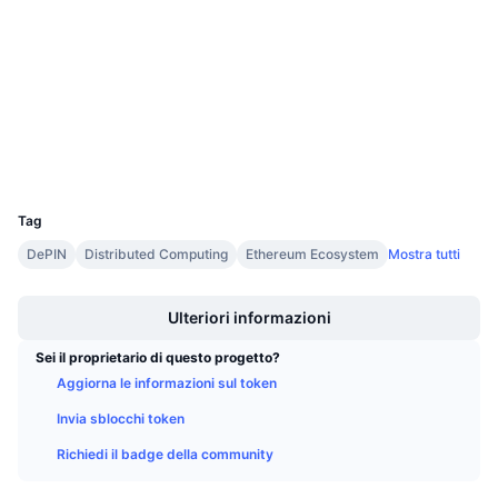
4.2
Prossime vendite
Valutazione (CertiK)
Tassi di finanziamento
Impara e guadagna
Audits
etherscan.io
Calendari
Esploratori
Wallets
Calendario ICO
UCID
1721
Calendario eventi
Tag
DePIN
Distributed Computing
Ethereum Ecosystem
Mostra tutti
Boost
Ulteriori informazioni
Sei il proprietario di questo progetto?
Aggiorna le informazioni sul token
Invia sblocchi token
Richiedi il badge della community