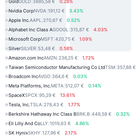
Gold
GOLD
3685,58 €
0.28%
Nvidia Corp
NVDA
191,12 €
3.43%
Apple Inc.
AAPL
270,67 €
0.52%
Alphabet Inc Class A
GOOGL
315,87 €
4.03%
Microsoft Corp
MSFT
420,75 €
1.09%
Silver
SILVER
53,48 €
0.58%
Amazon.com Inc
AMZN
236,25 €
1.72%
Taiwan Semiconductor Manufacturing Co Ltd
TSM
357,88 €
Broadcom Inc
AVGO
364,6 €
0.03%
Meta Platforms, Inc.
META
512,07 €
0.14%
SpaceX
SPCX
95,29 €
13.61%
Tesla, Inc.
TSLA
278,43 €
1.77%
Berkshire Hathaway Inc Class B
BRK.B
449,58 €
0.32%
Eli Lilly And Co
LLY
1019,63 €
4.86%
SK Hynix
SKHY
127,96 €
2.17%