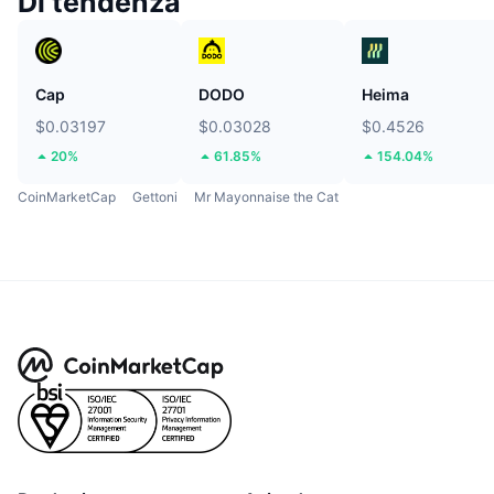
Di tendenza
Cap
DODO
Heima
$0.03197
$0.03028
$0.4526
20%
61.85%
154.04%
CoinMarketCap
Gettoni
Mr Mayonnaise the Cat