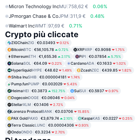
Micron Technology Inc
MU
758,62 €
0.06%
JPmorgan Chase & Co
JPM
311,9 €
0.48%
Walmart Inc
WMT
97,69 €
0.71%
Crypto più cliccate
ZIGChain
ZIG
€0.03493
0.12%
Bitcoin
BTC
€56,105.78
XRP
XRP
€0.9098
0.72%
1.75%
Ethereum
ETH
€1,655.36
Pi
PI
€0.07854
2.17%
5.75%
Solana
SOL
€64.09
Cardano
ADA
€0.1633
0.22%
1.02%
Hyperliquid
HYPE
€48.62
Zcash
ZEC
€439.85
1.49%
1.82%
Shiba Inu
SHIB
€0.000004181
1.74%
Pump.fun
PUMP
€0.002029
5.43%
Heima
HEI
€0.3873
Sui
SUI
€0.5937
152.75%
0.97%
Dogecoin
DOGE
€0.06046
0.04%
Stellar
XLM
€0.1406
2.72%
Lorenzo Protocol
BANK
€0.03706
15.85%
PAX Gold
PAXG
€3,679.74
Kaspa
KAS
€0.0227
2.10%
0.25%
Terra Classic
LUNC
€0.00004306
0.93%
Ondo
ONDO
€0.3234
2.70%